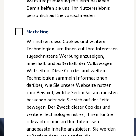
Websiteoptimierung mit einzubeziehen.
Elektrofahrzeugkonzepte
teilweise Sonderausstattungen der Fahrzeuge gegen
Damit helfen sie uns, Ihr Nutzererlebnis
ID. EVERY1
Mehrpreis.
Reichweite
persönlich auf Sie zuzuschneiden.
Bitte beachten Sie auch unseren Konfigurator für eine
Reichweite der ID. Modelle
Übersicht der aktuell verfügbaren Modelle und Ausstattungen.
Reichweite im Winter
Rekuperation
Marketing
Die angegebenen Verbrauchs- und Emissionswerte beziehen
Laden
sich nicht auf ein einzelnes Fahrzeug und sind nicht Bestandteil
Wir nutzen diese Cookies und weitere
Laden unterwegs
des Angebots, sondern dienen allein Vergleichszwecken
Laden Zuhause
Technologien, um Ihnen auf Ihre Interessen
Ladestationen finden
zwischen den verschiedenen Fahrzeugtypen.
zugeschnittene Werbung anzuzeigen,
Ladezeitensimulator
Zusatzausstattungen und
Zubehör
(Anbauteile, Reifenformat
innerhalb und außerhalb der Volkswagen
Batterie
usw.) können relevante Fahrzeugparameter, wie
z. B.
Gewicht,
Sicherheit
Webseiten. Diese Cookies und weitere
Rollwiderstand und Aerodynamik verändern und neben
Garantie und Lebensdauer
Technologien sammeln Informationen
Witterungs- und Verkehrsbedingungen sowie dem
Nachhaltigkeit
darüber, wie Sie unsere Webseite nutzen,
individuellen Fahrverhalten den Kraftstoffverbrauch, den
Technologie
Kosten und Kauf
Stromverbrauch, die CO₂-Emissionen und die
zum Beispiel, welche Seiten Sie am meisten
Verbrauchskosten
Fahrleistungswerte eines Fahrzeugs beeinflussen.
besuchen oder wie Sie sich auf der Seite
Kaufoptionen
bewegen. Der Zweck dieser Cookies und
E-Auto-Förderung
Software und Konnektivität
weitere Technologien ist es, Ihnen für Sie
Die ID. Software 6
relevantere und an Ihre Interessen
ID. Software Versionen und Updates
angepasste Inhalte anzubieten. Sie werden
Digitale Extras
Schnittstellen zu Ihrem ID.