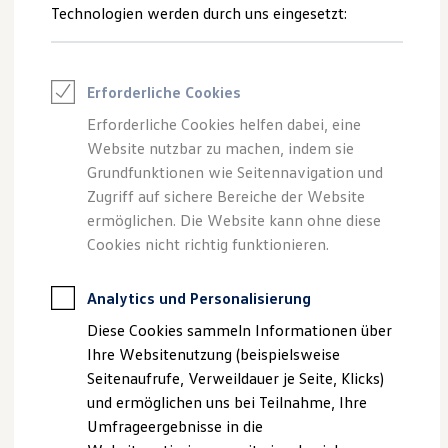
Reifenpakete
Technologien werden durch uns eingesetzt:
Leasing
Leasing-Angebote
Gebrauchtwagen Leasing
--:--
Junge Gebrauchtwagen-Leasing
Erforderliche Cookies
Verbleibende Zeit, --
Elektroauto Leasing
Kleinwagen-Leasing
Erforderliche Cookies helfen dabei, eine
Leasing ohne Anzahlung
Website nutzbar zu machen, indem sie
Finanzierung
Autokredit mit Schlussrate
Grundfunktionen wie Seitennavigation und
Versicherungen und Garantien
Zugriff auf sichere Bereiche der Website
Impressum
Nutzungsbedingungen
Kfz-Versicherung
ermöglichen. Die Website kann ohne diese
Datenschutzerklärungen
Cookie-Richtlinie
Restschuldversicherungen
Garantien
Cookies nicht richtig funktionieren.
Lizenzhinweise Dritter
Wartungsverträge
Angaben zum Digital Services Act (DSA)
EU Data Act
Geschäftskunden
Produktsicherheitsinformationen
Vertrag Widerrufen
Professional Class bei Volkswagen
Analytics und Personalisierung
Großkunden
Diese Cookies sammeln Informationen über
Behörden
Direktkunden
Ihre Websitenutzung (beispielsweise
Disclaimer von Volkswagen AG
Sonderfahrzeuge
Seitenaufrufe, Verweildauer je Seite, Klicks)
Anpfiff zum Gewinn
Die in dieser Darstellung gezeigten Fahrzeuge und
und ermöglichen uns bei Teilnahme, Ihre
Elektromobilität
Ausstattungen können in einzelnen Details vom aktuellen
Elektroautos
Umfrageergebnisse in die
ID. Tutorials
deutschen Lieferprogramm abweichen. Abgebildet sind