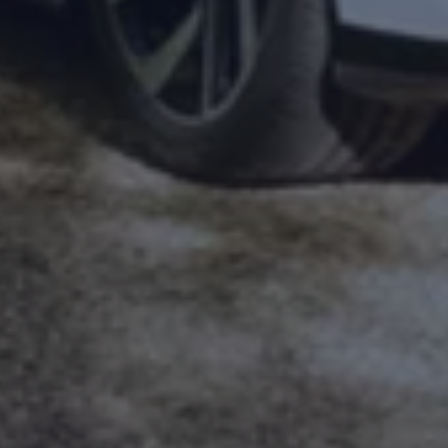
Magazin
Lifestyle
Transport
Familie
Elektromobilität
Volkswagen R
Pannen- und Unfallhilfe
Volkswagen Kundenbetreuung