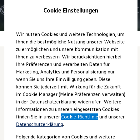
Modelle und Konfigurator
Cookie Einstellungen
Konfigurator
Modelle vergleichen
Konfiguration laden
Zum
Zum
Autosuche
Wir nutzen Cookies und weitere Technologien, um
Hauptinhalt
Footer
Elektroautos
Besuch in der Waschanlage
springen
springen
Ihnen die bestmögliche Nutzung unserer Webseite
ENERGY Sondermodelle
Nutzfahrzeuge
zu ermöglichen und unsere Kommunikation mit
SUV und CUV
Ihnen zu verbessern. Wir berücksichtigen hierbei
Familienautos
Ihre Präferenzen und verarbeiten Daten für
Kombis
Besuch in der
Kompaktwagen
Marketing, Analytics und Personalisierung nur,
Sportwagen
wenn Sie uns Ihre Einwilligung geben. Diese
Schnell verfügbare Fahrzeuge
Waschanlage
Angebote und Produkte
können Sie jederzeit mit Wirkung für die Zukunft
Aktuelle Angebote
im Cookie Manager (Meine Präferenzen verwalten)
E-Auto-Förderung
in der Datenschutzerklärung widerrufen. Weitere
Volkswagen Marktplatz
Informationen zu unseren eingesetzten Cookies
Die ENERGY Sondermodelle
Junge Gebrauchtwagen und Gebrauchtwagen
finden Sie in unserer
Cookie-Richtlinie
und unserer
Volkswagen Zertifizierte Gebrauchtwagen
Datenschutzerklärung
.
Elektromobilität bei Gebrauchtwagen
Zubehör- und Serviceangebote
Folgende Kategorien von Cookies und weitere
Saisonangebote