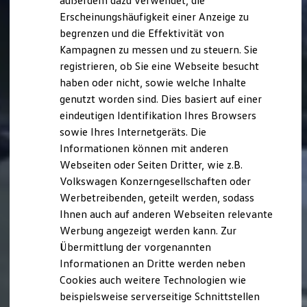
außerdem dazu verwendet, die
Hybridautos
Erscheinungshäufigkeit einer Anzeige zu
Marke und Erlebnis
begrenzen und die Effektivität von
Volkswagen R und R Experience
R-Modelle
Kampagnen zu messen und zu steuern. Sie
R Experience
registrieren, ob Sie eine Webseite besucht
Driving Experience
haben oder nicht, sowie welche Inhalte
Volkswagen entdecken
Werkbesichtigung
genutzt worden sind. Dies basiert auf einer
Factory visit
eindeutigen Identifikation Ihres Browsers
Lifestyle Shop
sowie Ihres Internetgeräts. Die
T-Roc Kollektion
Golf Kollektion
Informationen können mit anderen
ID. Kollektion
Webseiten oder Seiten Dritter, wie z.B.
Volkswagen Kollektion
Volkswagen Konzerngesellschaften oder
R-Kollektion
GTI Kollektion
Werbetreibenden, geteilt werden, sodass
Fußball Drop
Ihnen auch auf anderen Webseiten relevante
we drive football
Werbung angezeigt werden kann. Zur
#wedriveproud
Besitzer und Service
Übermittlung der vorgenannten
myVolkswagen
Informationen an Dritte werden neben
Software Updates
Cookies auch weitere Technologien wie
Service und Ersatzteile
Inspektion und HU/AU
beispielsweise serverseitige Schnittstellen
Reparaturen und Checks