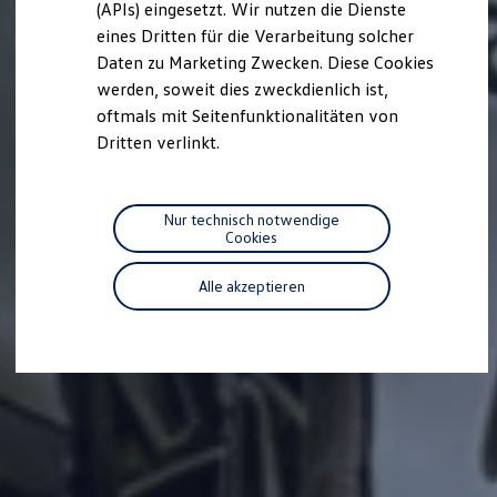
(APIs) eingesetzt. Wir nutzen die Dienste
Motorenöl und Flüssigkeiten
eines Dritten für die Verarbeitung solcher
Räder und Reifen
Pannen- und Unfallhilfe
Daten zu Marketing Zwecken. Diese Cookies
Economy Service
werden, soweit dies zweckdienlich ist,
Volkswagen Teile
oftmals mit Seitenfunktionalitäten von
Zubehör
Modellspezifisches Zubehör
Dritten verlinkt.
Schutz und Pflege
Transport
Entertainment und Elektronik
Individualisieren
Nur technisch notwendige
Wallbox und Ladekabel
Cookies
Digitale Extras
Dienste für Ihr Modell finden
Alle akzeptieren
Volkswagen Apps, Login und Shop
Handy und Fahrzeug verbinden
Updates für Software, Karten und Radio
Über Ihr Auto
Vorgängermodelle
Kundeninformationen
Volkswagen Kundenbetreuung
Warn- und Kontrollleuchten
Assistenzsysteme
Digitale Betriebsanleitung
Live Beratung