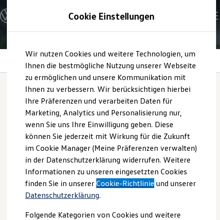
Modelle und Konfigurator
Cookie Einstellungen
Konfigurator
Modelle vergleichen
Konfiguration laden
Zum
Zum
Autosuche
Wir nutzen Cookies und weitere Technologien, um
Hauptinhalt
Footer
Elektroautos
Laden von Smartphones
springen
springen
Ihnen die bestmögliche Nutzung unserer Webseite
ENERGY Sondermodelle
Nutzfahrzeuge
zu ermöglichen und unsere Kommunikation mit
SUV und CUV
Ihnen zu verbessern. Wir berücksichtigen hierbei
Familienautos
Ihre Präferenzen und verarbeiten Daten für
Kombis
Laden von Smartphones
Kompaktwagen
Marketing, Analytics und Personalisierung nur,
Sportwagen
wenn Sie uns Ihre Einwilligung geben. Diese
Schnell verfügbare Fahrzeuge
Angebote und Produkte
können Sie jederzeit mit Wirkung für die Zukunft
Aktuelle Angebote
im Cookie Manager (Meine Präferenzen verwalten)
E-Auto-Förderung
in der Datenschutzerklärung widerrufen. Weitere
Volkswagen Marktplatz
Informationen zu unseren eingesetzten Cookies
Die ENERGY Sondermodelle
Junge Gebrauchtwagen und Gebrauchtwagen
finden Sie in unserer
Cookie-Richtlinie
und unserer
Volkswagen Zertifizierte Gebrauchtwagen
Datenschutzerklärung
.
Elektromobilität bei Gebrauchtwagen
Zubehör- und Serviceangebote
Folgende Kategorien von Cookies und weitere
Saisonangebote