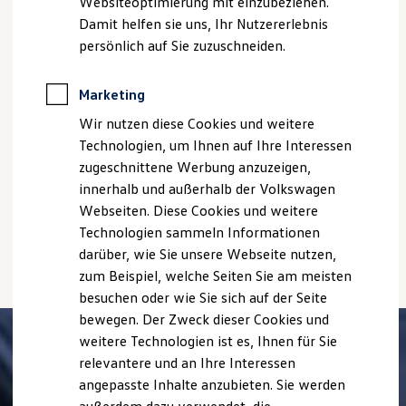
Websiteoptimierung mit einzubeziehen.
Bitte beachten Sie auch unseren Konfigurator für eine
Elektrofahrzeugkonzepte
Damit helfen sie uns, Ihr Nutzererlebnis
ID. EVERY1
Übersicht der aktuell verfügbaren Modelle und Ausstattungen.
Reichweite
persönlich auf Sie zuzuschneiden.
Die angegebenen Verbrauchs- und Emissionswerte beziehen
Reichweite der ID. Modelle
Reichweite im Winter
sich nicht auf ein einzelnes Fahrzeug und sind nicht Bestandteil
Rekuperation
Marketing
des Angebots, sondern dienen allein Vergleichszwecken
Laden
zwischen den verschiedenen Fahrzeugtypen.
Wir nutzen diese Cookies und weitere
Laden unterwegs
Zusatzausstattungen und
Zubehör
(Anbauteile, Reifenformat
Laden Zuhause
Technologien, um Ihnen auf Ihre Interessen
usw.) können relevante Fahrzeugparameter, wie
z. B.
Gewicht,
Ladestationen finden
zugeschnittene Werbung anzuzeigen,
Rollwiderstand und Aerodynamik verändern und neben
Ladezeitensimulator
innerhalb und außerhalb der Volkswagen
Batterie
Witterungs- und Verkehrsbedingungen sowie dem
Sicherheit
Webseiten. Diese Cookies und weitere
individuellen Fahrverhalten den Kraftstoffverbrauch, den
Garantie und Lebensdauer
Stromverbrauch, die CO₂-Emissionen und die
Technologien sammeln Informationen
Nachhaltigkeit
Fahrleistungswerte eines Fahrzeugs beeinflussen.
darüber, wie Sie unsere Webseite nutzen,
Technologie
Kosten und Kauf
zum Beispiel, welche Seiten Sie am meisten
Verbrauchskosten
besuchen oder wie Sie sich auf der Seite
Kaufoptionen
bewegen. Der Zweck dieser Cookies und
E-Auto-Förderung
Software und Konnektivität
weitere Technologien ist es, Ihnen für Sie
Die ID. Software 6
relevantere und an Ihre Interessen
ID. Software Versionen und Updates
angepasste Inhalte anzubieten. Sie werden
Digitale Extras
Schnittstellen zu Ihrem ID.