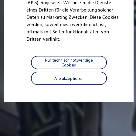
(APIs) eingesetzt. Wir nutzen die Dienste
Motorenöl und Flüssigkeiten
eines Dritten für die Verarbeitung solcher
Räder und Reifen
Pannen- und Unfallhilfe
Daten zu Marketing Zwecken. Diese Cookies
Economy Service
werden, soweit dies zweckdienlich ist,
Volkswagen Teile
oftmals mit Seitenfunktionalitäten von
Zubehör
Modellspezifisches Zubehör
Dritten verlinkt.
Schutz und Pflege
Transport
Entertainment und Elektronik
Individualisieren
Nur technisch notwendige
Wallbox und Ladekabel
Cookies
Digitale Extras
Dienste für Ihr Modell finden
Alle akzeptieren
Volkswagen Apps, Login und Shop
Handy und Fahrzeug verbinden
Updates für Software, Karten und Radio
Über Ihr Auto
Vorgängermodelle
Kundeninformationen
Volkswagen Kundenbetreuung
Warn- und Kontrollleuchten
Assistenzsysteme
Digitale Betriebsanleitung
Live Beratung