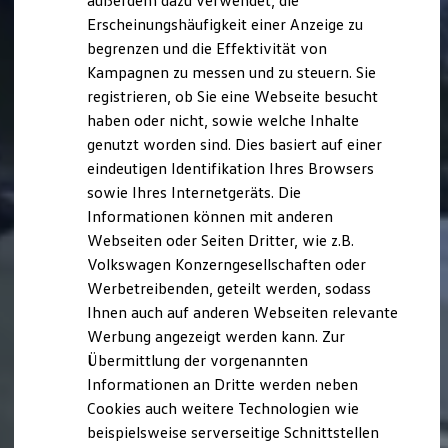
außerdem dazu verwendet, die
Hybridautos
Erscheinungshäufigkeit einer Anzeige zu
Marke und Erlebnis
begrenzen und die Effektivität von
Volkswagen R und R Experience
R-Modelle
Kampagnen zu messen und zu steuern. Sie
R Experience
registrieren, ob Sie eine Webseite besucht
Driving Experience
haben oder nicht, sowie welche Inhalte
Volkswagen entdecken
Werkbesichtigung
genutzt worden sind. Dies basiert auf einer
Factory visit
eindeutigen Identifikation Ihres Browsers
Lifestyle Shop
sowie Ihres Internetgeräts. Die
T-Roc Kollektion
Golf Kollektion
Informationen können mit anderen
ID. Kollektion
Webseiten oder Seiten Dritter, wie z.B.
Volkswagen Kollektion
Volkswagen Konzerngesellschaften oder
R-Kollektion
GTI Kollektion
Werbetreibenden, geteilt werden, sodass
Fußball Drop
Ihnen auch auf anderen Webseiten relevante
we drive football
Werbung angezeigt werden kann. Zur
#wedriveproud
Besitzer und Service
Übermittlung der vorgenannten
myVolkswagen
Informationen an Dritte werden neben
Software Updates
Cookies auch weitere Technologien wie
Service und Ersatzteile
Inspektion und HU/AU
beispielsweise serverseitige Schnittstellen
Reparaturen und Checks