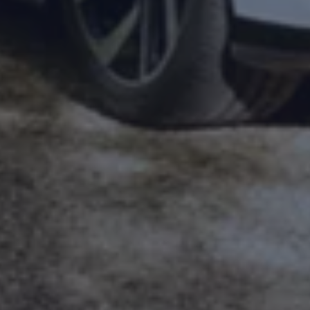
Magazin
Lifestyle
Transport
Familie
Elektromobilität
Volkswagen R
Pannen- und Unfallhilfe
Volkswagen Kundenbetreuung