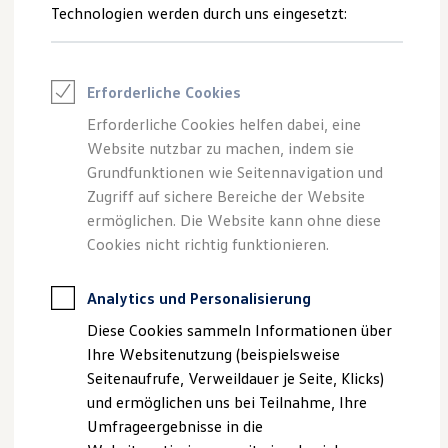
Reifenpakete
Technologien werden durch uns eingesetzt:
Leasing
--:--
Leasing-Angebote
Verbleibende Zeit, --
Gebrauchtwagen Leasing
Junge Gebrauchtwagen-Leasing
Erforderliche Cookies
Elektroauto Leasing
Kleinwagen-Leasing
Erforderliche Cookies helfen dabei, eine
Leasing ohne Anzahlung
Website nutzbar zu machen, indem sie
Impressum
Nutzungsbedingungen
Finanzierung
Autokredit mit Schlussrate
Grundfunktionen wie Seitennavigation und
Datenschutzerklärungen
Cookie-Richtlinie
Versicherungen und Garantien
Zugriff auf sichere Bereiche der Website
Lizenzhinweise Dritter
Kfz-Versicherung
ermöglichen. Die Website kann ohne diese
Angaben zum Digital Services Act (DSA)
EU Data Act
Restschuldversicherungen
Garantien
Cookies nicht richtig funktionieren.
Produktsicherheitsinformationen
Vertrag Widerrufen
Wartungsverträge
Geschäftskunden
Professional Class bei Volkswagen
Analytics und Personalisierung
Großkunden
Disclaimer von Volkswagen AG
Diese Cookies sammeln Informationen über
Behörden
Direktkunden
Die in dieser Darstellung gezeigten Fahrzeuge und
Ihre Websitenutzung (beispielsweise
Sonderfahrzeuge
Ausstattungen können in einzelnen Details vom aktuellen
Seitenaufrufe, Verweildauer je Seite, Klicks)
Anpfiff zum Gewinn
deutschen Lieferprogramm abweichen. Abgebildet sind
und ermöglichen uns bei Teilnahme, Ihre
Elektromobilität
teilweise Sonderausstattungen der Fahrzeuge gegen
Elektroautos
Umfrageergebnisse in die
Mehrpreis.
ID. Tutorials