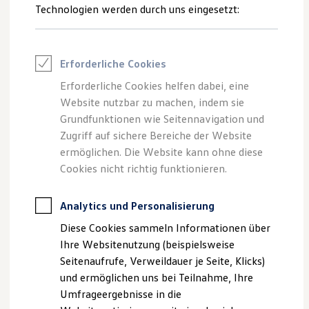
Reifenpakete
Technologien werden durch uns eingesetzt:
Leasing
--:--
Leasing-Angebote
Verbleibende Zeit, --
Gebrauchtwagen Leasing
Junge Gebrauchtwagen-Leasing
Erforderliche Cookies
Elektroauto Leasing
Kleinwagen-Leasing
Erforderliche Cookies helfen dabei, eine
Leasing ohne Anzahlung
Website nutzbar zu machen, indem sie
Impressum
Nutzungsbedingungen
Finanzierung
Autokredit mit Schlussrate
Grundfunktionen wie Seitennavigation und
Datenschutzerklärungen
Cookie-Richtlinie
Versicherungen und Garantien
Zugriff auf sichere Bereiche der Website
Lizenzhinweise Dritter
Kfz-Versicherung
ermöglichen. Die Website kann ohne diese
Angaben zum Digital Services Act (DSA)
EU Data Act
Restschuldversicherungen
Garantien
Cookies nicht richtig funktionieren.
Produktsicherheitsinformationen
Vertrag Widerrufen
Wartungsverträge
Geschäftskunden
Professional Class bei Volkswagen
Analytics und Personalisierung
Großkunden
Disclaimer von Volkswagen AG
Diese Cookies sammeln Informationen über
Behörden
Direktkunden
Die in dieser Darstellung gezeigten Fahrzeuge und
Ihre Websitenutzung (beispielsweise
Sonderfahrzeuge
Ausstattungen können in einzelnen Details vom aktuellen
Seitenaufrufe, Verweildauer je Seite, Klicks)
Anpfiff zum Gewinn
deutschen Lieferprogramm abweichen. Abgebildet sind
und ermöglichen uns bei Teilnahme, Ihre
Elektromobilität
teilweise Sonderausstattungen der Fahrzeuge gegen
Elektroautos
Umfrageergebnisse in die
Mehrpreis.
ID. Tutorials