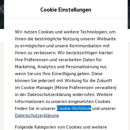
Modelle und Konfigurator
Cookie Einstellungen
Konfigurator
Modelle vergleichen
Konfiguration laden
Zum
Zum
Autosuche
Wir nutzen Cookies und weitere Technologien, um
Hauptinhalt
Footer
Elektroautos
We
Charge
springen
springen
Ihnen die bestmögliche Nutzung unserer Webseite
ENERGY Sondermodelle
Nutzfahrzeuge
zu ermöglichen und unsere Kommunikation mit
SUV und CUV
Ihnen zu verbessern. Wir berücksichtigen hierbei
Familienautos
Ihre Präferenzen und verarbeiten Daten für
Kombis
We
Charge
Kompaktwagen
Marketing, Analytics und Personalisierung nur,
Sportwagen
wenn Sie uns Ihre Einwilligung geben. Diese
Schnell verfügbare Fahrzeuge
Angebote und Produkte
können Sie jederzeit mit Wirkung für die Zukunft
Aktuelle Angebote
im Cookie Manager (Meine Präferenzen verwalten)
E-Auto-Förderung
in der Datenschutzerklärung widerrufen. Weitere
Volkswagen Marktplatz
Informationen zu unseren eingesetzten Cookies
Die ENERGY Sondermodelle
Junge Gebrauchtwagen und Gebrauchtwagen
finden Sie in unserer
Cookie-Richtlinie
und unserer
Volkswagen Zertifizierte Gebrauchtwagen
Datenschutzerklärung
.
Elektromobilität bei Gebrauchtwagen
Zubehör- und Serviceangebote
Folgende Kategorien von Cookies und weitere
Saisonangebote