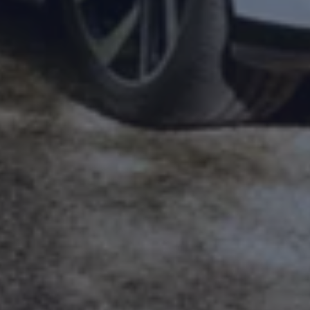
Magazin
Lifestyle
Transport
Familie
Elektromobilität
Volkswagen R
Pannen- und Unfallhilfe
Volkswagen Kundenbetreuung