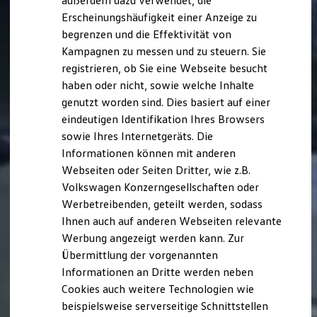
außerdem dazu verwendet, die
Hybridautos
Erscheinungshäufigkeit einer Anzeige zu
Marke und Erlebnis
begrenzen und die Effektivität von
Volkswagen R und R Experience
R-Modelle
Kampagnen zu messen und zu steuern. Sie
R Experience
registrieren, ob Sie eine Webseite besucht
Driving Experience
haben oder nicht, sowie welche Inhalte
Volkswagen entdecken
Werkbesichtigung
genutzt worden sind. Dies basiert auf einer
Factory visit
eindeutigen Identifikation Ihres Browsers
Lifestyle Shop
sowie Ihres Internetgeräts. Die
T-Roc Kollektion
Golf Kollektion
Informationen können mit anderen
ID. Kollektion
Webseiten oder Seiten Dritter, wie z.B.
Volkswagen Kollektion
Volkswagen Konzerngesellschaften oder
R-Kollektion
GTI Kollektion
Werbetreibenden, geteilt werden, sodass
Fußball Drop
Ihnen auch auf anderen Webseiten relevante
we drive football
Werbung angezeigt werden kann. Zur
#wedriveproud
Besitzer und Service
Übermittlung der vorgenannten
myVolkswagen
Informationen an Dritte werden neben
Software Updates
Cookies auch weitere Technologien wie
Service und Ersatzteile
Inspektion und HU/AU
beispielsweise serverseitige Schnittstellen
Reparaturen und Checks