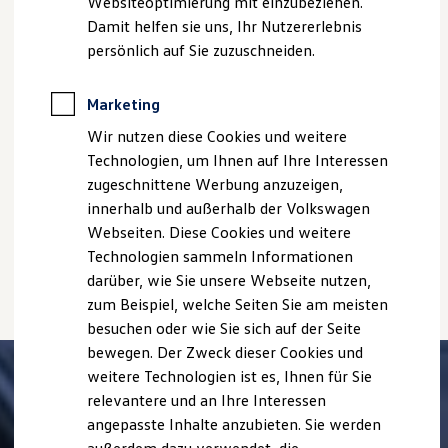
Websiteoptimierung mit einzubeziehen.
Bitte beachten Sie auch unseren Konfigurator für eine
Elektrofahrzeugkonzepte
Damit helfen sie uns, Ihr Nutzererlebnis
ID. EVERY1
Übersicht der aktuell verfügbaren Modelle und Ausstattungen.
Reichweite
persönlich auf Sie zuzuschneiden.
Die angegebenen Verbrauchs- und Emissionswerte beziehen
Reichweite der ID. Modelle
Reichweite im Winter
sich nicht auf ein einzelnes Fahrzeug und sind nicht Bestandteil
Rekuperation
Marketing
des Angebots, sondern dienen allein Vergleichszwecken
Laden
zwischen den verschiedenen Fahrzeugtypen.
Wir nutzen diese Cookies und weitere
Laden unterwegs
Zusatzausstattungen und
Zubehör
(Anbauteile, Reifenformat
Laden Zuhause
Technologien, um Ihnen auf Ihre Interessen
usw.) können relevante Fahrzeugparameter, wie
z. B.
Gewicht,
Ladestationen finden
zugeschnittene Werbung anzuzeigen,
Rollwiderstand und Aerodynamik verändern und neben
Ladezeitensimulator
innerhalb und außerhalb der Volkswagen
Batterie
Witterungs- und Verkehrsbedingungen sowie dem
Sicherheit
Webseiten. Diese Cookies und weitere
individuellen Fahrverhalten den Kraftstoffverbrauch, den
Garantie und Lebensdauer
Stromverbrauch, die CO₂-Emissionen und die
Technologien sammeln Informationen
Nachhaltigkeit
Fahrleistungswerte eines Fahrzeugs beeinflussen.
darüber, wie Sie unsere Webseite nutzen,
Technologie
Kosten und Kauf
zum Beispiel, welche Seiten Sie am meisten
Verbrauchskosten
besuchen oder wie Sie sich auf der Seite
Kaufoptionen
bewegen. Der Zweck dieser Cookies und
E-Auto-Förderung
Software und Konnektivität
weitere Technologien ist es, Ihnen für Sie
Die ID. Software 6
relevantere und an Ihre Interessen
ID. Software Versionen und Updates
angepasste Inhalte anzubieten. Sie werden
Digitale Extras
Schnittstellen zu Ihrem ID.