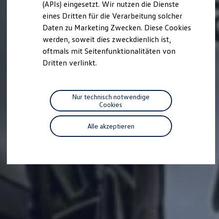
(APIs) eingesetzt. Wir nutzen die Dienste
Motorenöl und Flüssigkeiten
eines Dritten für die Verarbeitung solcher
Räder und Reifen
Pannen- und Unfallhilfe
Daten zu Marketing Zwecken. Diese Cookies
Economy Service
werden, soweit dies zweckdienlich ist,
Volkswagen Teile
oftmals mit Seitenfunktionalitäten von
Zubehör
Modellspezifisches Zubehör
Dritten verlinkt.
Schutz und Pflege
Transport
Entertainment und Elektronik
Individualisieren
Nur technisch notwendige
Wallbox und Ladekabel
Cookies
Digitale Extras
Dienste für Ihr Modell finden
Alle akzeptieren
Volkswagen Apps, Login und Shop
Handy und Fahrzeug verbinden
Updates für Software, Karten und Radio
Über Ihr Auto
Vorgängermodelle
Kundeninformationen
Volkswagen Kundenbetreuung
Warn- und Kontrollleuchten
Assistenzsysteme
Digitale Betriebsanleitung
Live Beratung