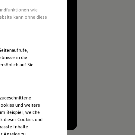
rundfunktionen wie
ebsite kann ohne diese
eitenaufrufe,
bnisse in die
rsönlich auf Sie
 zugeschnittene
ookies und weitere
m Beispiel, welche
k dieser Cookies und
--:--
passte Inhalte
Verbleibende Zeit, --:--
r Anzeige zu