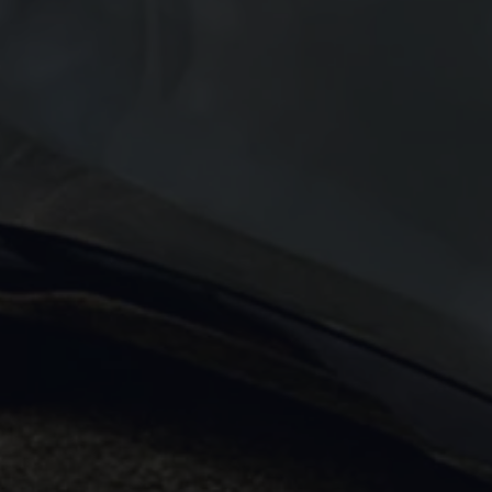
Motorenöl und Flüssigkeiten
Räder und Reifen
Pannen- und Unfallhilfe
Economy Service
Volkswagen Teile
Zubehör
Modellspezifisches Zubehör
Schutz und Pflege
Transport
Entertainment und Elektronik
Individualisieren
Wallbox und Ladekabel
Digitale Extras
Dienste für Ihr Modell finden
Volkswagen Apps, Login und Shop
Handy und Fahrzeug verbinden
Updates für Software, Karten und Radio
Über Ihr Auto
Vorgängermodelle
Kundeninformationen
Volkswagen Kundenbetreuung
Warn- und Kontrollleuchten
Assistenzsysteme
Digitale Betriebsanleitung
Live Beratung