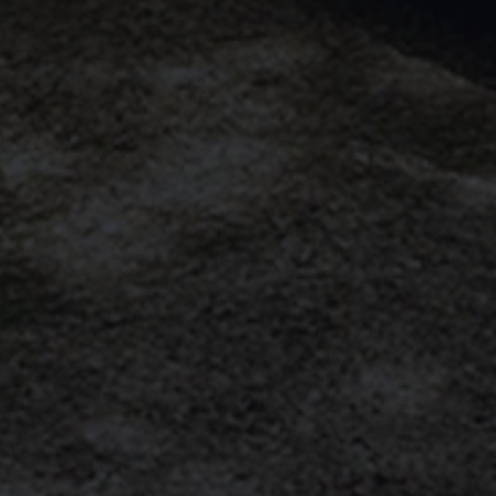
Magazin
Lifestyle
Transport
Familie
Elektromobilität
Volkswagen R
Pannen- und Unfallhilfe
Volkswagen Kundenbetreuung