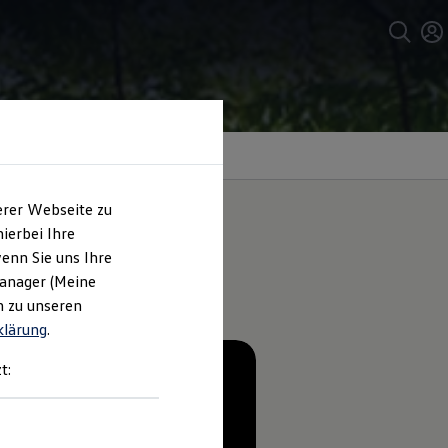
erer Webseite zu
ierbei Ihre
enn Sie uns Ihre
C
Manager (Meine
n zu unseren
klärung
.
t: