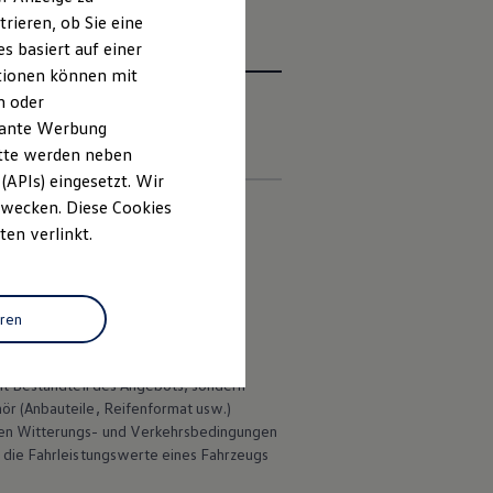
rieren, ob Sie eine
s basiert auf einer
ationen können mit
n oder
evante Werbung
en
itte werden neben
(APIs) eingesetzt. Wir
 Zwecken. Diese Cookies
ten verlinkt.
stattungen zeigen.
 deutschen Lieferprogramm abweichen.
eren
ungen.
ht Bestandteil des Angebots, sondern
hör
(Anbauteile, Reifenformat usw.)
en Witterungs- und Verkehrsbedingungen
 die Fahrleistungswerte eines Fahrzeugs