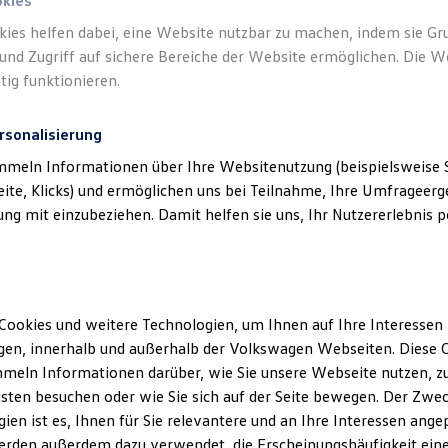
okies
kies helfen dabei, eine Website nutzbar zu machen, indem sie G
und Zugriff auf sichere Bereiche der Website ermöglichen. Die W
tig funktionieren.
rsonalisierung
mmeln Informationen über Ihre Websitenutzung (beispielsweise S
eite, Klicks) und ermöglichen uns bei Teilnahme, Ihre Umfrageerge
g mit einzubeziehen. Damit helfen sie uns, Ihr Nutzererlebnis pe
Cookies und weitere Technologien, um Ihnen auf Ihre Interessen
en, innerhalb und außerhalb der Volkswagen Webseiten. Diese C
meln Informationen darüber, wie Sie unsere Webseite nutzen, zu
sten besuchen oder wie Sie sich auf der Seite bewegen. Der Zwec
ien ist es, Ihnen für Sie relevantere und an Ihre Interessen ange
erden außerdem dazu verwendet, die Erscheinungshäufigkeit eine