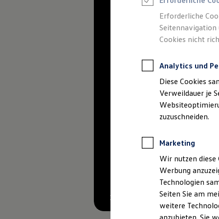
Erforderliche Co
Reifenpakete
Leasing
Erforderliche Coo
Leasing-Angebote
Seitennavigation 
Gebrauchtwagen Leasing
Cookies nicht rich
Junge Gebrauchtwagen-Leasing
Elektroauto Leasing
Kleinwagen-Leasing
Analytics und Pe
Leasing ohne Anzahlung
Finanzierung
Diese Cookies sa
Autokredit mit Schlussrate
Versicherungen und Garantien
Verweildauer je S
Kfz-Versicherung
Websiteoptimierun
Restschuldversicherungen
zuzuschneiden.
Garantien
Wartungsverträge
Geschäftskunden
Marketing
Professional Class bei Volkswagen
Großkunden
Wir nutzen diese 
Behörden
Werbung anzuzeig
Direktkunden
Sonderfahrzeuge
Technologien sam
Anpfiff zum Gewinn
Seiten Sie am mei
Elektromobilität
1
weitere Technolog
Elektroautos
ID. Tutorials
anzubieten. Sie w