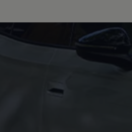
Hybridautos
Marke und Erlebnis
Volkswagen R und R Experience
R-Modelle
R Experience
Driving Experience
Volkswagen entdecken
Werkbesichtigung
Factory visit
Lifestyle Shop
T-Roc Kollektion
Golf Kollektion
ID. Kollektion
Volkswagen Kollektion
R-Kollektion
GTI Kollektion
Fußball Drop
we drive football
#wedriveproud
Besitzer und Service
myVolkswagen
Software Updates
Service und Ersatzteile
Inspektion und HU/AU
Reparaturen und Checks