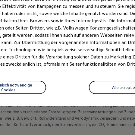
 Effektivität von Kampagnen zu messen und zu steuern. Sie regist
haben oder nicht, sowie welche Inhalte genutzt worden sind. Die
ifikation Ihres Browsers sowie Ihres Internetgeräts. Die Inform
 oder Seiten Dritter, wie z.B. Volkswagen Konzerngesellschafte
Datenschutzerklärungen
Cookie-Richtlinie
Lizenzhinweise Dritter
 geteilt werden, sodass Ihnen auch auf anderen Webseiten rel
EU Data Act
Produktsicherheitsinformationen
Vertrag Widerruf
 kann. Zur Übermittlung der vorgenannten Informationen an Dr
ere Technologien wie beispielsweise serverseitige Schnittstellen 
e eines Dritten für die Verarbeitung solcher Daten zu Marketing
es zweckdienlich ist, oftmals mit Seitenfunktionalitäten von Drit
nach Software-Version vom Auslieferungszustand abweichen und Sonderaus
n Fahrzeuge und Ausstattungen können in einzelnen Details vom aktuellen
hnisch notwendige
Alle akzepti
sstattungen der Fahrzeuge gegen Mehrpreis.
Cookies
figurator für eine Übersicht der aktuell verfügbaren Modelle und Ausstatt
ssionswerte beziehen sich nicht auf ein einzelnes Fahrzeug und sind nic
wischen den verschiedenen Fahrzeugtypen. Zusatzausstattungen und
Zube
r, wie
z. B.
Gewicht, Rollwiderstand und Aerodynamik verändern und neb
ten den Kraftstoffverbrauch, den Stromverbrauch, die CO₂-Emissionen und