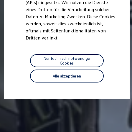
(APIs) eingesetzt. Wir nutzen die Dienste
Motorenöl und Flüssigkeiten
eines Dritten für die Verarbeitung solcher
Räder und Reifen
Pannen- und Unfallhilfe
Daten zu Marketing Zwecken. Diese Cookies
Economy Service
werden, soweit dies zweckdienlich ist,
Volkswagen Teile
oftmals mit Seitenfunktionalitäten von
Zubehör
Modellspezifisches Zubehör
Dritten verlinkt.
Schutz und Pflege
Transport
Entertainment und Elektronik
Individualisieren
Nur technisch notwendige
Wallbox und Ladekabel
Cookies
Digitale Extras
Dienste für Ihr Modell finden
Alle akzeptieren
Volkswagen Apps, Login und Shop
Handy und Fahrzeug verbinden
Updates für Software, Karten und Radio
Über Ihr Auto
Vorgängermodelle
Kundeninformationen
Volkswagen Kundenbetreuung
Warn- und Kontrollleuchten
Assistenzsysteme
Digitale Betriebsanleitung
Live Beratung