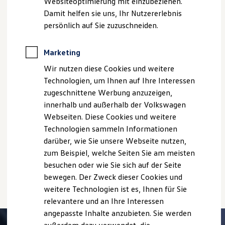
Ausstattungen können in einzelnen Details vom aktuellen
Websiteoptimierung mit einzubeziehen.
Elektrofahrzeugkonzepte
deutschen Lieferprogramm abweichen. Abgebildet sind
Damit helfen sie uns, Ihr Nutzererlebnis
ID. EVERY1
teilweise Sonderausstattungen der Fahrzeuge gegen
Reichweite
persönlich auf Sie zuzuschneiden.
Mehrpreis.
Reichweite der ID. Modelle
Reichweite im Winter
Bitte beachten Sie auch unseren Konfigurator für eine
Rekuperation
Marketing
Übersicht der aktuell verfügbaren Modelle und Ausstattungen.
Laden
Wir nutzen diese Cookies und weitere
Laden unterwegs
Die angegebenen Verbrauchs- und Emissionswerte beziehen
Laden Zuhause
Technologien, um Ihnen auf Ihre Interessen
sich nicht auf ein einzelnes Fahrzeug und sind nicht Bestandteil
Ladestationen finden
des Angebots, sondern dienen allein Vergleichszwecken
zugeschnittene Werbung anzuzeigen,
Ladezeitensimulator
zwischen den verschiedenen Fahrzeugtypen.
innerhalb und außerhalb der Volkswagen
Batterie
Zusatzausstattungen und
Zubehör
(Anbauteile, Reifenformat
Sicherheit
Webseiten. Diese Cookies und weitere
usw.) können relevante Fahrzeugparameter, wie
z. B.
Gewicht,
Garantie und Lebensdauer
Technologien sammeln Informationen
Nachhaltigkeit
Rollwiderstand und Aerodynamik verändern und neben
darüber, wie Sie unsere Webseite nutzen,
Technologie
Witterungs- und Verkehrsbedingungen sowie dem
Kosten und Kauf
zum Beispiel, welche Seiten Sie am meisten
individuellen Fahrverhalten den Kraftstoffverbrauch, den
Verbrauchskosten
besuchen oder wie Sie sich auf der Seite
Stromverbrauch, die CO₂-Emissionen und die
Kaufoptionen
Fahrleistungswerte eines Fahrzeugs beeinflussen.
bewegen. Der Zweck dieser Cookies und
E-Auto-Förderung
Software und Konnektivität
weitere Technologien ist es, Ihnen für Sie
Die ID. Software 6
relevantere und an Ihre Interessen
ID. Software Versionen und Updates
angepasste Inhalte anzubieten. Sie werden
Digitale Extras
Schnittstellen zu Ihrem ID.