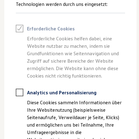
Reifenpakete
Technologien werden durch uns eingesetzt:
Leasing
--:--
1
Leasing-Angebote
Verbleibende Zeit, --:--
Gebrauchtwagen Leasing
Junge Gebrauchtwagen-Leasing
Erforderliche Cookies
Elektroauto Leasing
Kleinwagen-Leasing
Erforderliche Cookies helfen dabei, eine
Leasing ohne Anzahlung
Website nutzbar zu machen, indem sie
Impressum
Nutzungsbedingungen
Finanzierung
Autokredit mit Schlussrate
Grundfunktionen wie Seitennavigation und
Datenschutzerklärungen
Cookie-Richtlinie
Versicherungen und Garantien
Zugriff auf sichere Bereiche der Website
Lizenzhinweise Dritter
Kfz-Versicherung
ermöglichen. Die Website kann ohne diese
Angaben zum Digital Services Act (DSA)
EU Data Act
Restschuldversicherungen
Garantien
Cookies nicht richtig funktionieren.
Produktsicherheitsinformationen
Vertrag Widerrufen
Wartungsverträge
Geschäftskunden
Professional Class bei Volkswagen
Analytics und Personalisierung
Großkunden
Disclaimer von Volkswagen AG
Diese Cookies sammeln Informationen über
Behörden
Direktkunden
1.
Bildliche Darstellungen können je nach Software-Version vom
Ihre Websitenutzung (beispielsweise
Sonderfahrzeuge
Auslieferungszustand abweichen und Sonderausstattungen
Seitenaufrufe, Verweildauer je Seite, Klicks)
Anpfiff zum Gewinn
zeigen.
und ermöglichen uns bei Teilnahme, Ihre
Elektromobilität
Elektroautos
Umfrageergebnisse in die
Die in dieser Darstellung gezeigten Fahrzeuge und
ID. Tutorials