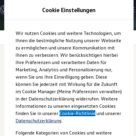
Modelle und Konfigurator
Cookie Einstellungen
Konfigurator
Modelle vergleichen
Konfiguration laden
Zum
Zum
Autosuche
Wir nutzen Cookies und weitere Technologien, um
Hauptinhalt
Footer
Elektroautos
Navigation
springen
springen
Ihnen die bestmögliche Nutzung unserer Webseite
ENERGY Sondermodelle
Nutzfahrzeuge
zu ermöglichen und unsere Kommunikation mit
SUV und CUV
Ihnen zu verbessern. Wir berücksichtigen hierbei
Familienautos
Ihre Präferenzen und verarbeiten Daten für
Kombis
Navigation
Kompaktwagen
Marketing, Analytics und Personalisierung nur,
Sportwagen
wenn Sie uns Ihre Einwilligung geben. Diese
Schnell verfügbare Fahrzeuge
Angebote und Produkte
können Sie jederzeit mit Wirkung für die Zukunft
Aktuelle Angebote
im Cookie Manager (Meine Präferenzen verwalten)
E-Auto-Förderung
in der Datenschutzerklärung widerrufen. Weitere
Volkswagen Marktplatz
Informationen zu unseren eingesetzten Cookies
Die ENERGY Sondermodelle
Junge Gebrauchtwagen und Gebrauchtwagen
finden Sie in unserer
Cookie-Richtlinie
und unserer
Volkswagen Zertifizierte Gebrauchtwagen
Datenschutzerklärung
.
Elektromobilität bei Gebrauchtwagen
Zubehör- und Serviceangebote
Folgende Kategorien von Cookies und weitere
Saisonangebote