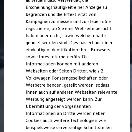
außerdem dazu verwendet, die
Hybridautos
Erscheinungshäufigkeit einer Anzeige zu
Marke und Erlebnis
begrenzen und die Effektivität von
Volkswagen R und R Experience
R-Modelle
Kampagnen zu messen und zu steuern. Sie
R Experience
registrieren, ob Sie eine Webseite besucht
Driving Experience
haben oder nicht, sowie welche Inhalte
Volkswagen entdecken
Werkbesichtigung
genutzt worden sind. Dies basiert auf einer
Factory visit
eindeutigen Identifikation Ihres Browsers
Lifestyle Shop
sowie Ihres Internetgeräts. Die
T-Roc Kollektion
Golf Kollektion
Informationen können mit anderen
ID. Kollektion
Webseiten oder Seiten Dritter, wie z.B.
Volkswagen Kollektion
Volkswagen Konzerngesellschaften oder
R-Kollektion
GTI Kollektion
Werbetreibenden, geteilt werden, sodass
Fußball Drop
Ihnen auch auf anderen Webseiten relevante
we drive football
Werbung angezeigt werden kann. Zur
#wedriveproud
Besitzer und Service
Übermittlung der vorgenannten
myVolkswagen
Informationen an Dritte werden neben
Software Updates
Cookies auch weitere Technologien wie
Service und Ersatzteile
Inspektion und HU/AU
beispielsweise serverseitige Schnittstellen
Reparaturen und Checks