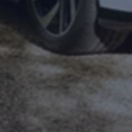
Magazin
Lifestyle
Transport
Familie
Elektromobilität
Volkswagen R
Pannen- und Unfallhilfe
Volkswagen Kundenbetreuung