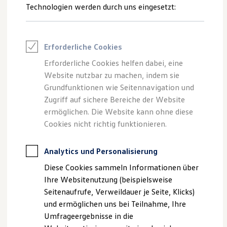
Reifenpakete
Technologien werden durch uns eingesetzt:
Leasing
Leasing-Angebote
Gebrauchtwagen Leasing
--:--
1
Junge Gebrauchtwagen-Leasing
Erforderliche Cookies
Verbleibende Zeit, --:--
Elektroauto Leasing
Kleinwagen-Leasing
Erforderliche Cookies helfen dabei, eine
Leasing ohne Anzahlung
Website nutzbar zu machen, indem sie
Finanzierung
Autokredit mit Schlussrate
Grundfunktionen wie Seitennavigation und
Versicherungen und Garantien
Zugriff auf sichere Bereiche der Website
Impressum
Nutzungsbedingungen
Kfz-Versicherung
ermöglichen. Die Website kann ohne diese
Datenschutzerklärungen
Cookie-Richtlinie
Restschuldversicherungen
Garantien
Cookies nicht richtig funktionieren.
Lizenzhinweise Dritter
Wartungsverträge
Angaben zum Digital Services Act (DSA)
EU Data Act
Geschäftskunden
Produktsicherheitsinformationen
Vertrag Widerrufen
Professional Class bei Volkswagen
Analytics und Personalisierung
Großkunden
Diese Cookies sammeln Informationen über
Behörden
Direktkunden
Ihre Websitenutzung (beispielsweise
Disclaimer von Volkswagen AG
Sonderfahrzeuge
Seitenaufrufe, Verweildauer je Seite, Klicks)
Anpfiff zum Gewinn
1.
Bildliche Darstellungen können je nach Software-Version vom
und ermöglichen uns bei Teilnahme, Ihre
Elektromobilität
Auslieferungszustand abweichen und Sonderausstattungen
Elektroautos
Umfrageergebnisse in die
ID. Tutorials
zeigen.