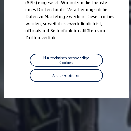
(APIs) eingesetzt. Wir nutzen die Dienste
Motorenöl und Flüssigkeiten
eines Dritten für die Verarbeitung solcher
Räder und Reifen
Pannen- und Unfallhilfe
Daten zu Marketing Zwecken. Diese Cookies
Economy Service
werden, soweit dies zweckdienlich ist,
Volkswagen Teile
oftmals mit Seitenfunktionalitäten von
Zubehör
Modellspezifisches Zubehör
Dritten verlinkt.
Schutz und Pflege
Transport
Entertainment und Elektronik
Individualisieren
Nur technisch notwendige
Wallbox und Ladekabel
Cookies
Digitale Extras
Dienste für Ihr Modell finden
Alle akzeptieren
Volkswagen Apps, Login und Shop
Handy und Fahrzeug verbinden
Updates für Software, Karten und Radio
Über Ihr Auto
Vorgängermodelle
Kundeninformationen
Volkswagen Kundenbetreuung
Warn- und Kontrollleuchten
Assistenzsysteme
Digitale Betriebsanleitung
Live Beratung