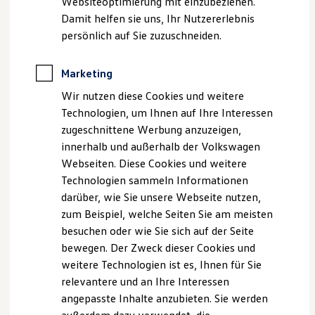
Websiteoptimierung mit einzubeziehen.
Elektrofahrzeugkonzepte
Damit helfen sie uns, Ihr Nutzererlebnis
Die in dieser Darstellung gezeigten Fahrzeuge und
ID. EVERY1
Reichweite
Ausstattungen können in einzelnen Details vom aktuellen
persönlich auf Sie zuzuschneiden.
Reichweite der ID. Modelle
deutschen Lieferprogramm abweichen. Abgebildet sind
Reichweite im Winter
teilweise Sonderausstattungen der Fahrzeuge gegen
Rekuperation
Marketing
Mehrpreis.
Laden
Bitte beachten Sie auch unseren Konfigurator für eine
Wir nutzen diese Cookies und weitere
Laden unterwegs
Übersicht der aktuell verfügbaren Modelle und Ausstattungen.
Laden Zuhause
Technologien, um Ihnen auf Ihre Interessen
Ladestationen finden
zugeschnittene Werbung anzuzeigen,
Die angegebenen Verbrauchs- und Emissionswerte beziehen
Ladezeitensimulator
innerhalb und außerhalb der Volkswagen
sich nicht auf ein einzelnes Fahrzeug und sind nicht Bestandteil
Batterie
Sicherheit
des Angebots, sondern dienen allein Vergleichszwecken
Webseiten. Diese Cookies und weitere
Garantie und Lebensdauer
zwischen den verschiedenen Fahrzeugtypen.
Technologien sammeln Informationen
Nachhaltigkeit
Zusatzausstattungen und
Zubehör
(Anbauteile, Reifenformat
darüber, wie Sie unsere Webseite nutzen,
Technologie
usw.) können relevante Fahrzeugparameter, wie
z. B.
Gewicht,
Kosten und Kauf
zum Beispiel, welche Seiten Sie am meisten
Rollwiderstand und Aerodynamik verändern und neben
Verbrauchskosten
besuchen oder wie Sie sich auf der Seite
Witterungs- und Verkehrsbedingungen sowie dem
Kaufoptionen
bewegen. Der Zweck dieser Cookies und
E-Auto-Förderung
individuellen Fahrverhalten den Kraftstoffverbrauch, den
Software und Konnektivität
weitere Technologien ist es, Ihnen für Sie
Stromverbrauch, die CO₂-Emissionen und die
Die ID. Software 6
Fahrleistungswerte eines Fahrzeugs beeinflussen.
relevantere und an Ihre Interessen
ID. Software Versionen und Updates
angepasste Inhalte anzubieten. Sie werden
Digitale Extras
Schnittstellen zu Ihrem ID.