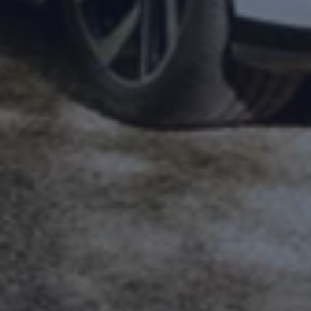
Magazin
Lifestyle
Transport
Familie
Elektromobilität
Volkswagen R
Pannen- und Unfallhilfe
Volkswagen Kundenbetreuung