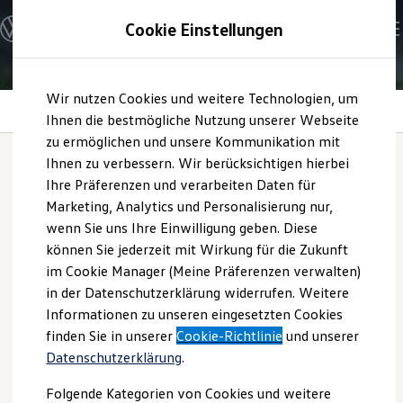
Modelle und Konfigurator
Cookie Einstellungen
Konfigurator
Modelle vergleichen
Konfiguration laden
Zum
Zum
Autosuche
Wir nutzen Cookies und weitere Technologien, um
Hauptinhalt
Footer
Elektroautos
Panoramadach Smart Glas
springen
springen
Ihnen die bestmögliche Nutzung unserer Webseite
ENERGY Sondermodelle
Nutzfahrzeuge
zu ermöglichen und unsere Kommunikation mit
SUV und CUV
Ihnen zu verbessern. Wir berücksichtigen hierbei
Familienautos
Ihre Präferenzen und verarbeiten Daten für
Kombis
Panoramadach Smart
Kompaktwagen
Marketing, Analytics und Personalisierung nur,
Sportwagen
wenn Sie uns Ihre Einwilligung geben. Diese
Schnell verfügbare Fahrzeuge
Glas
Angebote und Produkte
können Sie jederzeit mit Wirkung für die Zukunft
Aktuelle Angebote
im Cookie Manager (Meine Präferenzen verwalten)
E-Auto-Förderung
in der Datenschutzerklärung widerrufen. Weitere
Volkswagen Marktplatz
Informationen zu unseren eingesetzten Cookies
Die ENERGY Sondermodelle
Junge Gebrauchtwagen und Gebrauchtwagen
finden Sie in unserer
Cookie-Richtlinie
und unserer
Volkswagen Zertifizierte Gebrauchtwagen
Datenschutzerklärung
.
Elektromobilität bei Gebrauchtwagen
Zubehör- und Serviceangebote
Folgende Kategorien von Cookies und weitere
Saisonangebote