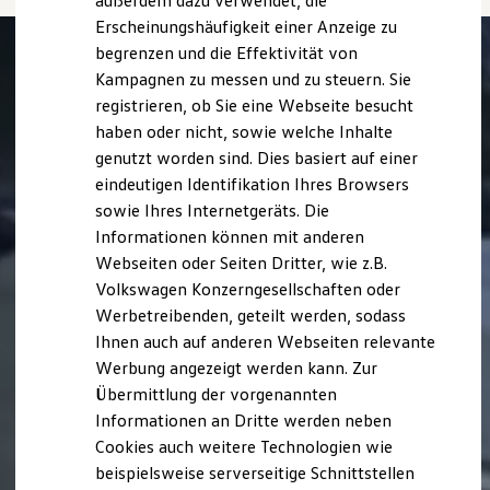
außerdem dazu verwendet, die
Hybridautos
Erscheinungshäufigkeit einer Anzeige zu
Marke und Erlebnis
begrenzen und die Effektivität von
Volkswagen R und R Experience
R-Modelle
Kampagnen zu messen und zu steuern. Sie
R Experience
registrieren, ob Sie eine Webseite besucht
Driving Experience
haben oder nicht, sowie welche Inhalte
Volkswagen entdecken
Werkbesichtigung
genutzt worden sind. Dies basiert auf einer
Factory visit
eindeutigen Identifikation Ihres Browsers
Lifestyle Shop
sowie Ihres Internetgeräts. Die
T-Roc Kollektion
Golf Kollektion
Informationen können mit anderen
ID. Kollektion
Webseiten oder Seiten Dritter, wie z.B.
Volkswagen Kollektion
Volkswagen Konzerngesellschaften oder
R-Kollektion
GTI Kollektion
Werbetreibenden, geteilt werden, sodass
Fußball Drop
Ihnen auch auf anderen Webseiten relevante
we drive football
Werbung angezeigt werden kann. Zur
#wedriveproud
Besitzer und Service
Übermittlung der vorgenannten
myVolkswagen
Informationen an Dritte werden neben
Software Updates
Cookies auch weitere Technologien wie
Service und Ersatzteile
Inspektion und HU/AU
beispielsweise serverseitige Schnittstellen
Reparaturen und Checks