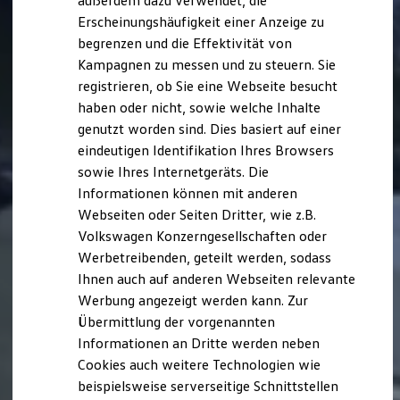
außerdem dazu verwendet, die
Hybridautos
Erscheinungshäufigkeit einer Anzeige zu
Marke und Erlebnis
begrenzen und die Effektivität von
Volkswagen R und R Experience
R-Modelle
Kampagnen zu messen und zu steuern. Sie
R Experience
registrieren, ob Sie eine Webseite besucht
Driving Experience
haben oder nicht, sowie welche Inhalte
Volkswagen entdecken
Werkbesichtigung
genutzt worden sind. Dies basiert auf einer
Factory visit
eindeutigen Identifikation Ihres Browsers
Lifestyle Shop
sowie Ihres Internetgeräts. Die
T-Roc Kollektion
Golf Kollektion
Informationen können mit anderen
ID. Kollektion
Webseiten oder Seiten Dritter, wie z.B.
Volkswagen Kollektion
Volkswagen Konzerngesellschaften oder
R-Kollektion
GTI Kollektion
Werbetreibenden, geteilt werden, sodass
Fußball Drop
Ihnen auch auf anderen Webseiten relevante
we drive football
Werbung angezeigt werden kann. Zur
#wedriveproud
Besitzer und Service
Übermittlung der vorgenannten
myVolkswagen
Informationen an Dritte werden neben
Software Updates
Cookies auch weitere Technologien wie
Service und Ersatzteile
Inspektion und HU/AU
beispielsweise serverseitige Schnittstellen
Reparaturen und Checks