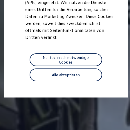
(APIs) eingesetzt. Wir nutzen die Dienste
Motorenöl und Flüssigkeiten
eines Dritten für die Verarbeitung solcher
Räder und Reifen
Pannen- und Unfallhilfe
Daten zu Marketing Zwecken. Diese Cookies
Economy Service
werden, soweit dies zweckdienlich ist,
Volkswagen Teile
oftmals mit Seitenfunktionalitäten von
Zubehör
Modellspezifisches Zubehör
Dritten verlinkt.
Schutz und Pflege
Transport
Entertainment und Elektronik
Individualisieren
Nur technisch notwendige
Wallbox und Ladekabel
Cookies
Digitale Extras
Dienste für Ihr Modell finden
Alle akzeptieren
Volkswagen Apps, Login und Shop
Handy und Fahrzeug verbinden
Updates für Software, Karten und Radio
Über Ihr Auto
Vorgängermodelle
Kundeninformationen
Volkswagen Kundenbetreuung
Warn- und Kontrollleuchten
Assistenzsysteme
Digitale Betriebsanleitung
Live Beratung