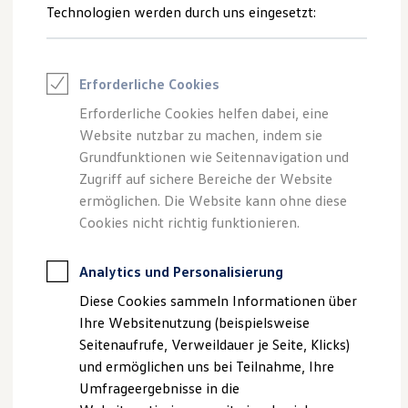
Reifenpakete
Technologien werden durch uns eingesetzt:
Leasing
--:--
1
Leasing-Angebote
Verbleibende Zeit, --:--
Gebrauchtwagen Leasing
Junge Gebrauchtwagen-Leasing
Erforderliche Cookies
Elektroauto Leasing
Kleinwagen-Leasing
Erforderliche Cookies helfen dabei, eine
Leasing ohne Anzahlung
Website nutzbar zu machen, indem sie
Impressum
Nutzungsbedingungen
Finanzierung
Autokredit mit Schlussrate
Grundfunktionen wie Seitennavigation und
Datenschutzerklärungen
Cookie-Richtlinie
Versicherungen und Garantien
Zugriff auf sichere Bereiche der Website
Lizenzhinweise Dritter
Kfz-Versicherung
ermöglichen. Die Website kann ohne diese
Angaben zum Digital Services Act (DSA)
EU Data Act
Restschuldversicherungen
Garantien
Cookies nicht richtig funktionieren.
Produktsicherheitsinformationen
Vertrag Widerrufen
Wartungsverträge
Geschäftskunden
Professional Class bei Volkswagen
Analytics und Personalisierung
Großkunden
Disclaimer von Volkswagen AG
Diese Cookies sammeln Informationen über
Behörden
Direktkunden
1.
Bildliche Darstellungen können je nach Software-Version vom
Ihre Websitenutzung (beispielsweise
Sonderfahrzeuge
Auslieferungszustand abweichen und Sonderausstattungen
Seitenaufrufe, Verweildauer je Seite, Klicks)
Anpfiff zum Gewinn
zeigen.
und ermöglichen uns bei Teilnahme, Ihre
Elektromobilität
Elektroautos
Umfrageergebnisse in die
Die in dieser Darstellung gezeigten Fahrzeuge und
ID. Tutorials