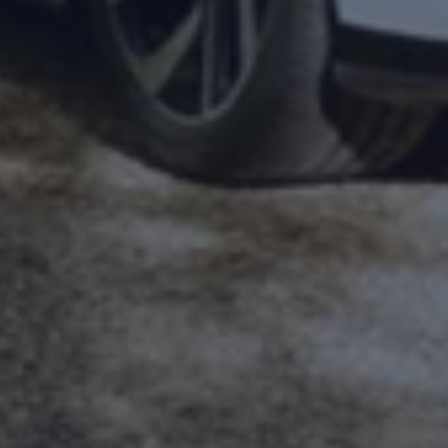
Magazin
Lifestyle
Transport
Familie
Elektromobilität
Volkswagen R
Pannen- und Unfallhilfe
Volkswagen Kundenbetreuung