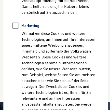
Ausstattungen können in einzelnen Details vom aktuellen
Websiteoptimierung mit einzubeziehen.
Elektrofahrzeugkonzepte
deutschen Lieferprogramm abweichen. Abgebildet sind
Damit helfen sie uns, Ihr Nutzererlebnis
ID. EVERY1
teilweise Sonderausstattungen der Fahrzeuge gegen
Reichweite
persönlich auf Sie zuzuschneiden.
Mehrpreis.
Reichweite der ID. Modelle
Reichweite im Winter
Bitte beachten Sie auch unseren Konfigurator für eine
Rekuperation
Marketing
Übersicht der aktuell verfügbaren Modelle und Ausstattungen.
Laden
Wir nutzen diese Cookies und weitere
Laden unterwegs
Die angegebenen Verbrauchs- und Emissionswerte beziehen
Laden Zuhause
Technologien, um Ihnen auf Ihre Interessen
sich nicht auf ein einzelnes Fahrzeug und sind nicht Bestandteil
Ladestationen finden
des Angebots, sondern dienen allein Vergleichszwecken
zugeschnittene Werbung anzuzeigen,
Ladezeitensimulator
zwischen den verschiedenen Fahrzeugtypen.
innerhalb und außerhalb der Volkswagen
Batterie
Zusatzausstattungen und
Zubehör
(Anbauteile, Reifenformat
Sicherheit
Webseiten. Diese Cookies und weitere
usw.) können relevante Fahrzeugparameter, wie
z. B.
Gewicht,
Garantie und Lebensdauer
Technologien sammeln Informationen
Nachhaltigkeit
Rollwiderstand und Aerodynamik verändern und neben
darüber, wie Sie unsere Webseite nutzen,
Technologie
Witterungs- und Verkehrsbedingungen sowie dem
Kosten und Kauf
zum Beispiel, welche Seiten Sie am meisten
individuellen Fahrverhalten den Kraftstoffverbrauch, den
Verbrauchskosten
besuchen oder wie Sie sich auf der Seite
Stromverbrauch, die CO₂-Emissionen und die
Kaufoptionen
Fahrleistungswerte eines Fahrzeugs beeinflussen.
bewegen. Der Zweck dieser Cookies und
E-Auto-Förderung
Software und Konnektivität
weitere Technologien ist es, Ihnen für Sie
Die ID. Software 6
relevantere und an Ihre Interessen
ID. Software Versionen und Updates
angepasste Inhalte anzubieten. Sie werden
Digitale Extras
Schnittstellen zu Ihrem ID.