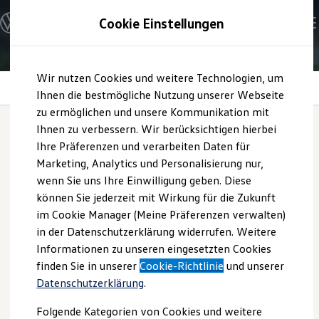
Modelle und Konfigurator
Cookie Einstellungen
Konfigurator
Modelle vergleichen
Konfiguration laden
Zum
Zum
Autosuche
Wir nutzen Cookies und weitere Technologien, um
Hauptinhalt
Footer
Elektroautos
Wärmepumpe
springen
springen
Ihnen die bestmögliche Nutzung unserer Webseite
ENERGY Sondermodelle
Nutzfahrzeuge
zu ermöglichen und unsere Kommunikation mit
SUV und CUV
Ihnen zu verbessern. Wir berücksichtigen hierbei
Familienautos
Ihre Präferenzen und verarbeiten Daten für
Kombis
Wärmepumpe
Kompaktwagen
Marketing, Analytics und Personalisierung nur,
Sportwagen
wenn Sie uns Ihre Einwilligung geben. Diese
Schnell verfügbare Fahrzeuge
Angebote und Produkte
können Sie jederzeit mit Wirkung für die Zukunft
Aktuelle Angebote
im Cookie Manager (Meine Präferenzen verwalten)
E-Auto-Förderung
in der Datenschutzerklärung widerrufen. Weitere
Volkswagen Marktplatz
Informationen zu unseren eingesetzten Cookies
Die ENERGY Sondermodelle
Junge Gebrauchtwagen und Gebrauchtwagen
finden Sie in unserer
Cookie-Richtlinie
und unserer
Volkswagen Zertifizierte Gebrauchtwagen
Datenschutzerklärung
.
Elektromobilität bei Gebrauchtwagen
Zubehör- und Serviceangebote
Folgende Kategorien von Cookies und weitere
Saisonangebote