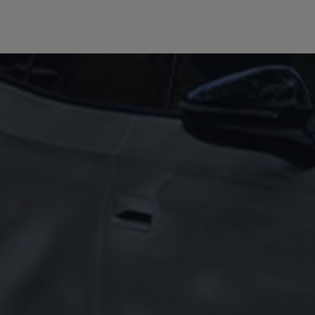
Hybridautos
Marke und Erlebnis
Volkswagen R und R Experience
R-Modelle
R Experience
Driving Experience
Volkswagen entdecken
Werkbesichtigung
Factory visit
Lifestyle Shop
T-Roc Kollektion
Golf Kollektion
ID. Kollektion
Volkswagen Kollektion
R-Kollektion
GTI Kollektion
Fußball Drop
we drive football
#wedriveproud
Besitzer und Service
myVolkswagen
Software Updates
Service und Ersatzteile
Inspektion und HU/AU
Reparaturen und Checks