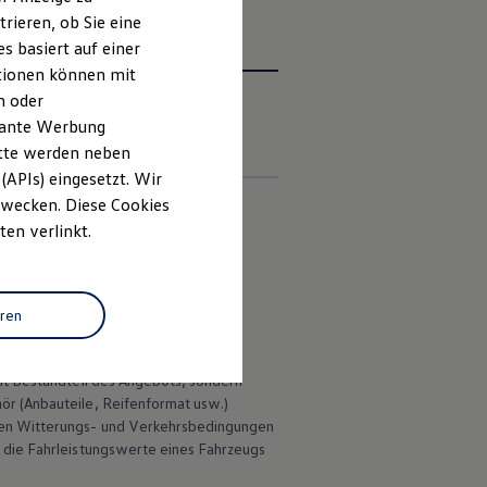
rieren, ob Sie eine
s basiert auf einer
ationen können mit
n oder
evante Werbung
en
itte werden neben
(APIs) eingesetzt. Wir
 Zwecken. Diese Cookies
ten verlinkt.
stattungen zeigen.
 deutschen Lieferprogramm abweichen.
eren
ungen.
ht Bestandteil des Angebots, sondern
hör
(Anbauteile, Reifenformat usw.)
en Witterungs- und Verkehrsbedingungen
 die Fahrleistungswerte eines Fahrzeugs