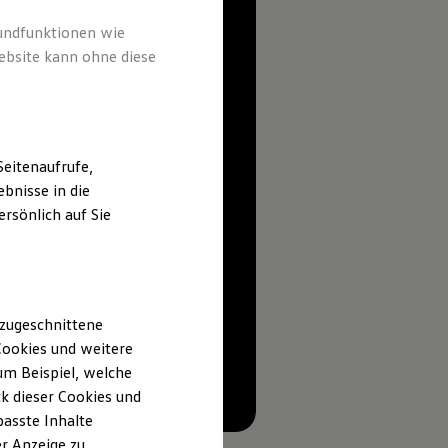
rundfunktionen wie
ebsite kann ohne diese
eitenaufrufe,
bnisse in die
rsönlich auf Sie
 zugeschnittene
ookies und weitere
m Beispiel, welche
k dieser Cookies und
--:--
passte Inhalte
Verbleibende Zeit, --:--
r Anzeige zu