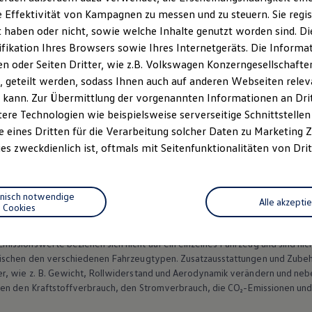
 Effektivität von Kampagnen zu messen und zu steuern. Sie regist
haben oder nicht, sowie welche Inhalte genutzt worden sind. Die
ifikation Ihres Browsers sowie Ihres Internetgeräts. Die Inform
 oder Seiten Dritter, wie z.B. Volkswagen Konzerngesellschafte
Datenschutzerklärungen
Cookie-Richtlinie
Lizenzhinweise Dritter
 geteilt werden, sodass Ihnen auch auf anderen Webseiten rel
EU Data Act
Produktsicherheitsinformationen
Vertrag Widerruf
 kann. Zur Übermittlung der vorgenannten Informationen an Dr
ere Technologien wie beispielsweise serverseitige Schnittstellen 
e eines Dritten für die Verarbeitung solcher Daten zu Marketing
es zweckdienlich ist, oftmals mit Seitenfunktionalitäten von Drit
nach Software-Version vom Auslieferungszustand abweichen und Sonderaus
n Fahrzeuge und Ausstattungen können in einzelnen Details vom aktuellen
hnisch notwendige
Alle akzepti
sstattungen der Fahrzeuge gegen Mehrpreis.
Cookies
figurator für eine Übersicht der aktuell verfügbaren Modelle und Ausstatt
ssionswerte beziehen sich nicht auf ein einzelnes Fahrzeug und sind nic
wischen den verschiedenen Fahrzeugtypen. Zusatzausstattungen und
Zube
r, wie
z. B.
Gewicht, Rollwiderstand und Aerodynamik verändern und neb
ten den Kraftstoffverbrauch, den Stromverbrauch, die CO₂-Emissionen und