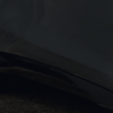
Motorenöl und Flüssigkeiten
Räder und Reifen
Pannen- und Unfallhilfe
Economy Service
Volkswagen Teile
Zubehör
Modellspezifisches Zubehör
Schutz und Pflege
Transport
Entertainment und Elektronik
Individualisieren
Wallbox und Ladekabel
Digitale Extras
Dienste für Ihr Modell finden
Volkswagen Apps, Login und Shop
Handy und Fahrzeug verbinden
Updates für Software, Karten und Radio
Über Ihr Auto
Vorgängermodelle
Kundeninformationen
Volkswagen Kundenbetreuung
Warn- und Kontrollleuchten
Assistenzsysteme
Digitale Betriebsanleitung
Live Beratung