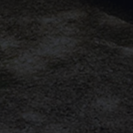
Magazin
Lifestyle
Transport
Familie
Elektromobilität
Volkswagen R
Pannen- und Unfallhilfe
Volkswagen Kundenbetreuung