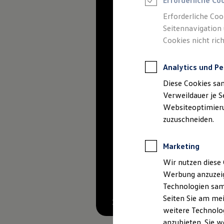
Erforderliche Co
Reifenpakete
Leasing
Erforderliche Coo
Leasing-Angebote
Seitennavigation 
Gebrauchtwagen Leasing
Cookies nicht rich
Junge Gebrauchtwagen-Leasing
Elektroauto Leasing
Kleinwagen-Leasing
Analytics und Pe
Leasing ohne Anzahlung
Finanzierung
Diese Cookies sa
Autokredit mit Schlussrate
Versicherungen und Garantien
Verweildauer je S
Kfz-Versicherung
Websiteoptimierun
Restschuldversicherungen
zuzuschneiden.
Garantien
Wartungsverträge
Geschäftskunden
Marketing
Professional Class bei Volkswagen
Großkunden
Wir nutzen diese 
Behörden
Werbung anzuzeig
Direktkunden
Sonderfahrzeuge
Technologien sam
Anpfiff zum Gewinn
Seiten Sie am mei
Elektromobilität
1
weitere Technolog
Elektroautos
ID. Tutorials
anzubieten. Sie w