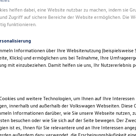
okies
kies helfen dabei, eine Website nutzbar zu machen, indem sie G
und Zugriff auf sichere Bereiche der Website ermöglichen. Die W
tig funktionieren.
rsonalisierung
mmeln Informationen über Ihre Websitenutzung (beispielsweise S
eite, Klicks) und ermöglichen uns bei Teilnahme, Ihre Umfrageerge
g mit einzubeziehen. Damit helfen sie uns, Ihr Nutzererlebnis pe
Cookies und weitere Technologien, um Ihnen auf Ihre Interessen
en, innerhalb und außerhalb der Volkswagen Webseiten. Diese C
meln Informationen darüber, wie Sie unsere Webseite nutzen, zu
sten besuchen oder wie Sie sich auf der Seite bewegen. Der Zwec
ien ist es, Ihnen für Sie relevantere und an Ihre Interessen ange
erden außerdem dazu verwendet, die Erscheinungshäufigkeit eine