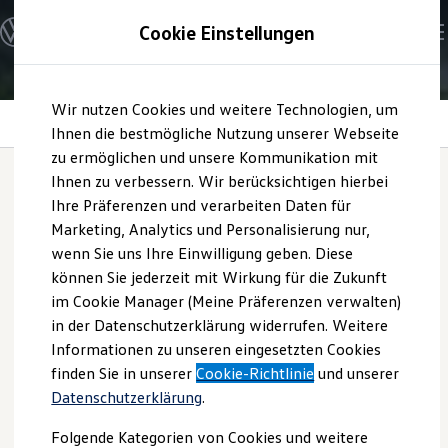
Modelle und Konfigurator
Cookie Einstellungen
Konfigurator
Modelle vergleichen
Konfiguration laden
Zum
Zum
Autosuche
Wir nutzen Cookies und weitere Technologien, um
Hauptinhalt
Footer
Elektroautos
Zuhause laden
springen
springen
Ihnen die bestmögliche Nutzung unserer Webseite
ENERGY Sondermodelle
Nutzfahrzeuge
zu ermöglichen und unsere Kommunikation mit
SUV und CUV
Ihnen zu verbessern. Wir berücksichtigen hierbei
Familienautos
Ihre Präferenzen und verarbeiten Daten für
Kombis
Zuhause laden
Kompaktwagen
Marketing, Analytics und Personalisierung nur,
Sportwagen
wenn Sie uns Ihre Einwilligung geben. Diese
Schnell verfügbare Fahrzeuge
Angebote und Produkte
können Sie jederzeit mit Wirkung für die Zukunft
Aktuelle Angebote
im Cookie Manager (Meine Präferenzen verwalten)
E-Auto-Förderung
in der Datenschutzerklärung widerrufen. Weitere
Volkswagen Marktplatz
Informationen zu unseren eingesetzten Cookies
Die ENERGY Sondermodelle
Junge Gebrauchtwagen und Gebrauchtwagen
finden Sie in unserer
Cookie-Richtlinie
und unserer
Volkswagen Zertifizierte Gebrauchtwagen
Datenschutzerklärung
.
Elektromobilität bei Gebrauchtwagen
Zubehör- und Serviceangebote
Folgende Kategorien von Cookies und weitere
Saisonangebote