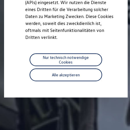
(APIs) eingesetzt. Wir nutzen die Dienste
Motorenöl und Flüssigkeiten
eines Dritten für die Verarbeitung solcher
Räder und Reifen
Pannen- und Unfallhilfe
Daten zu Marketing Zwecken. Diese Cookies
Economy Service
werden, soweit dies zweckdienlich ist,
Volkswagen Teile
oftmals mit Seitenfunktionalitäten von
Zubehör
Modellspezifisches Zubehör
Dritten verlinkt.
Schutz und Pflege
Transport
Entertainment und Elektronik
Individualisieren
Nur technisch notwendige
Wallbox und Ladekabel
Cookies
Digitale Extras
Dienste für Ihr Modell finden
Alle akzeptieren
Volkswagen Apps, Login und Shop
Handy und Fahrzeug verbinden
Updates für Software, Karten und Radio
Über Ihr Auto
Vorgängermodelle
Kundeninformationen
Volkswagen Kundenbetreuung
Warn- und Kontrollleuchten
Assistenzsysteme
Digitale Betriebsanleitung
Live Beratung