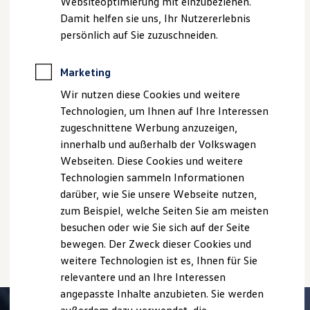
Ausstattungen können in einzelnen Details vom aktuellen
Websiteoptimierung mit einzubeziehen.
Elektrofahrzeugkonzepte
deutschen Lieferprogramm abweichen. Abgebildet sind
Damit helfen sie uns, Ihr Nutzererlebnis
ID. EVERY1
teilweise Sonderausstattungen der Fahrzeuge gegen
Reichweite
persönlich auf Sie zuzuschneiden.
Mehrpreis.
Reichweite der ID. Modelle
Reichweite im Winter
Bitte beachten Sie auch unseren Konfigurator für eine
Rekuperation
Marketing
Übersicht der aktuell verfügbaren Modelle und Ausstattungen.
Laden
Wir nutzen diese Cookies und weitere
Laden unterwegs
Die angegebenen Verbrauchs- und Emissionswerte beziehen
Laden Zuhause
Technologien, um Ihnen auf Ihre Interessen
sich nicht auf ein einzelnes Fahrzeug und sind nicht Bestandteil
Ladestationen finden
des Angebots, sondern dienen allein Vergleichszwecken
zugeschnittene Werbung anzuzeigen,
Ladezeitensimulator
zwischen den verschiedenen Fahrzeugtypen.
innerhalb und außerhalb der Volkswagen
Batterie
Zusatzausstattungen und
Zubehör
(Anbauteile, Reifenformat
Sicherheit
Webseiten. Diese Cookies und weitere
usw.) können relevante Fahrzeugparameter, wie
z. B.
Gewicht,
Garantie und Lebensdauer
Technologien sammeln Informationen
Nachhaltigkeit
Rollwiderstand und Aerodynamik verändern und neben
darüber, wie Sie unsere Webseite nutzen,
Technologie
Witterungs- und Verkehrsbedingungen sowie dem
Kosten und Kauf
zum Beispiel, welche Seiten Sie am meisten
individuellen Fahrverhalten den Kraftstoffverbrauch, den
Verbrauchskosten
besuchen oder wie Sie sich auf der Seite
Stromverbrauch, die CO₂-Emissionen und die
Kaufoptionen
Fahrleistungswerte eines Fahrzeugs beeinflussen.
bewegen. Der Zweck dieser Cookies und
E-Auto-Förderung
Software und Konnektivität
weitere Technologien ist es, Ihnen für Sie
Die ID. Software 6
relevantere und an Ihre Interessen
ID. Software Versionen und Updates
angepasste Inhalte anzubieten. Sie werden
Digitale Extras
Schnittstellen zu Ihrem ID.