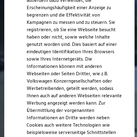
außerdem dazu verwendet, die
Hybridautos
Erscheinungshäufigkeit einer Anzeige zu
Marke und Erlebnis
begrenzen und die Effektivität von
Volkswagen R und R Experience
R-Modelle
Kampagnen zu messen und zu steuern. Sie
R Experience
registrieren, ob Sie eine Webseite besucht
Driving Experience
haben oder nicht, sowie welche Inhalte
Volkswagen entdecken
Werkbesichtigung
genutzt worden sind. Dies basiert auf einer
Factory visit
eindeutigen Identifikation Ihres Browsers
Lifestyle Shop
sowie Ihres Internetgeräts. Die
T-Roc Kollektion
Golf Kollektion
Informationen können mit anderen
ID. Kollektion
Webseiten oder Seiten Dritter, wie z.B.
Volkswagen Kollektion
Volkswagen Konzerngesellschaften oder
R-Kollektion
GTI Kollektion
Werbetreibenden, geteilt werden, sodass
Fußball Drop
Ihnen auch auf anderen Webseiten relevante
we drive football
Werbung angezeigt werden kann. Zur
#wedriveproud
Besitzer und Service
Übermittlung der vorgenannten
myVolkswagen
Informationen an Dritte werden neben
Software Updates
Cookies auch weitere Technologien wie
Service und Ersatzteile
Inspektion und HU/AU
beispielsweise serverseitige Schnittstellen
Reparaturen und Checks