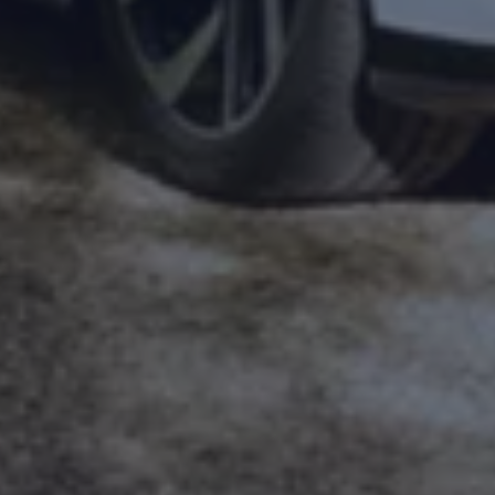
Magazin
Lifestyle
Transport
Familie
Elektromobilität
Volkswagen R
Pannen- und Unfallhilfe
Volkswagen Kundenbetreuung