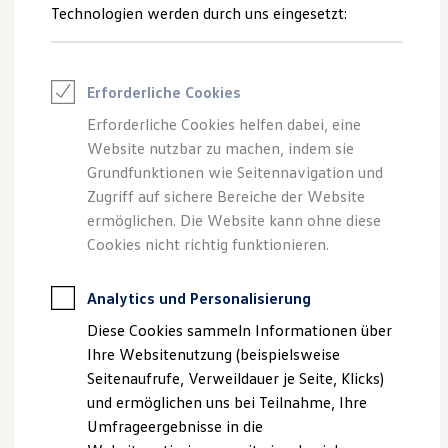
Reifenpakete
Technologien werden durch uns eingesetzt:
Leasing
--:--
1
Leasing-Angebote
Verbleibende Zeit, --:--
Gebrauchtwagen Leasing
Junge Gebrauchtwagen-Leasing
Erforderliche Cookies
Elektroauto Leasing
Kleinwagen-Leasing
Erforderliche Cookies helfen dabei, eine
Leasing ohne Anzahlung
Website nutzbar zu machen, indem sie
Impressum
Nutzungsbedingungen
Finanzierung
Autokredit mit Schlussrate
Grundfunktionen wie Seitennavigation und
Datenschutzerklärungen
Cookie-Richtlinie
Versicherungen und Garantien
Zugriff auf sichere Bereiche der Website
Lizenzhinweise Dritter
Kfz-Versicherung
ermöglichen. Die Website kann ohne diese
Angaben zum Digital Services Act (DSA)
EU Data Act
Restschuldversicherungen
Garantien
Cookies nicht richtig funktionieren.
Produktsicherheitsinformationen
Vertrag Widerrufen
Wartungsverträge
Geschäftskunden
Professional Class bei Volkswagen
Analytics und Personalisierung
Großkunden
Disclaimer von Volkswagen AG
Diese Cookies sammeln Informationen über
Behörden
Direktkunden
1.
Bildliche Darstellungen können je nach Software-Version vom
Ihre Websitenutzung (beispielsweise
Sonderfahrzeuge
Auslieferungszustand abweichen und Sonderausstattungen
Seitenaufrufe, Verweildauer je Seite, Klicks)
Anpfiff zum Gewinn
zeigen.
und ermöglichen uns bei Teilnahme, Ihre
Elektromobilität
Elektroautos
Umfrageergebnisse in die
Die in dieser Darstellung gezeigten Fahrzeuge und
ID. Tutorials