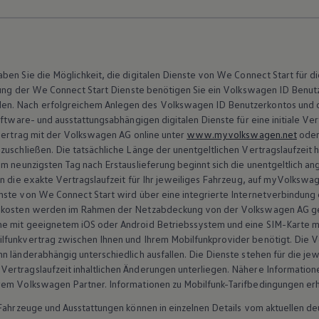
ben Sie die Möglichkeit, die digitalen Dienste von
We Connect
Start für d
ung der
We Connect
Start Dienste benötigen Sie ein
Volkswagen
ID Benutz
en. Nach erfolgreichem Anlegen des
Volkswagen
ID Benutzerkontos und 
oftware- und ausstattungsabhängigen digitalen Dienste für eine initiale Ver
ertrag mit der
Volkswagen
AG online unter
www.myvolkswagen.net
oder
zuschließen. Die tatsächliche Länge der unentgeltlichen Vertragslaufzeit h
m neunzigsten Tag nach Erstauslieferung beginnt sich die unentgeltlich ang
rsionen & Updates
n die exakte Vertragslaufzeit für Ihr jeweiliges Fahrzeug, auf
myVolkswa
nste von
We Connect
Start wird über eine integrierte Internetverbindung
enkosten werden im Rahmen der Netzabdeckung von der
Volkswagen
AG ge
ne mit geeignetem iOS oder
Android
Betriebssystem und eine SIM-Karte m
ware Versionen und Updates
lfunkvertrag zwischen Ihnen und Ihrem Mobilfunkprovider benötigt. Die V
 länderabhängig unterschiedlich ausfallen. Die Dienste stehen für die jew
rtragslaufzeit inhaltlichen Änderungen unterliegen. Nähere Informatione
hrem
Volkswagen
Partner. Informationen zu Mobilfunk-Tarifbedingungen erh
ware-Aktualisierungen b
n Fahrzeuge und Ausstattungen können in einzelnen Details vom aktuellen