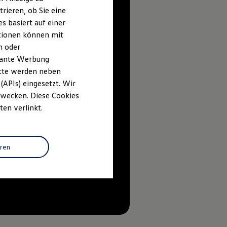
rieren, ob Sie eine
s basiert auf einer
ationen können mit
n oder
evante Werbung
itte werden neben
(APIs) eingesetzt. Wir
 Zwecken. Diese Cookies
ten verlinkt.
eren
--:--
Verbleibende Zeit, --:--