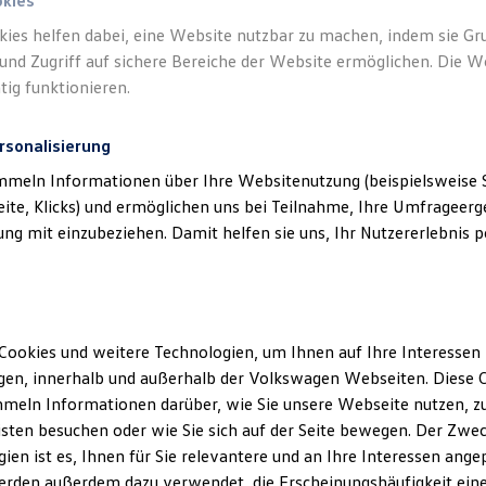
okies
hop
(
z. B.
für neue Funktionen, neue verfügbare Apps)
kies helfen dabei, eine Website nutzbar zu machen, indem sie G
r das Betriebssystem im Fahrzeug)
und Zugriff auf sichere Bereiche der Website ermöglichen. Die W
tig funktionieren.
n Umfängen. Bitte beachten Sie die detaillierten Informationen 
rsonalisierung
icht oder den zugehörigen Release Notes im Infotainment-System.
mmeln Informationen über Ihre Websitenutzung (beispielsweise S
eite, Klicks) und ermöglichen uns bei Teilnahme, Ihre Umfrageerge
ang von Over-the-Air Updates ist ein aktiver
We Connect
Vertra
g mit einzubeziehen. Damit helfen sie uns, Ihr Nutzererlebnis pe
inmalige Zustimmung zur Datennutzung erforderlich, damit wir die
en. Dafür können Sie sich ganz einfach mit Ihrem
Volkswagen
ID
Ihre Zustimmung zu einem späteren Zeitpunkt wieder ändern möc
Cookies und weitere Technologien, um Ihnen auf Ihre Interessen
en, innerhalb und außerhalb der Volkswagen Webseiten. Diese C
meln Informationen darüber, wie Sie unsere Webseite nutzen, zu
sten besuchen oder wie Sie sich auf der Seite bewegen. Der Zwec
ien ist es, Ihnen für Sie relevantere und an Ihre Interessen ange
erden außerdem dazu verwendet, die Erscheinungshäufigkeit eine