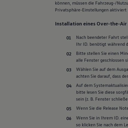
können, müssen die Fahrzeug-/Nutzu
Magazin
Privatsphäre-Einstellungen aktiviert
Lifestyle
Transport
Familie
Installation eines Over-the-Ai
Elektromobilität
Volkswagen R
Pannen- und Unfallhilfe
Nach beendeter Fahrt stell
Volkswagen Kundenbetreuung
Ihr ID. benötigt während d
Bitte stellen Sie einen Mi
alle Fenster geschlossen s
Wählen Sie auf dem Ausgang
achten Sie darauf, dass der
Auf dem Systemaktualisie
bitte lesen Sie diese sorgf
sein
(
z. B.
Fenster schließen
Wenn Sie die Release Notes
Wenn Sie in Ihrem ID. ein
so klicken Sie nach dem Le