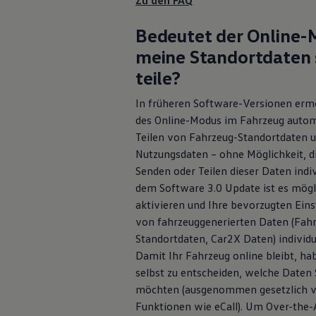
Zu den
FAQ
Motorenöl und Flüssigkeiten
Räder und Reifen
Bedeutet der Online-M
Pannen- und Unfallhilfe
Economy Service
meine Standortdaten 
Volkswagen Teile
Zubehör
teile?
Modellspezifisches Zubehör
Schutz und Pflege
In früheren Software-Versionen ermö
Transport
des Online-Modus im Fahrzeug autom
Entertainment und Elektronik
Teilen von Fahrzeug-Standortdaten 
Individualisieren
Wallbox und Ladekabel
Nutzungsdaten – ohne Möglichkeit, di
Digitale Extras
Senden oder Teilen dieser Daten indi
Dienste für Ihr Modell finden
dem Software 3.0 Update ist es mögl
Volkswagen Apps, Login und Shop
Handy und Fahrzeug verbinden
aktivieren und Ihre bevorzugten Einst
Updates für Software, Karten und Radio
von fahrzeuggenerierten Daten (Fah
Über Ihr Auto
Standortdaten, Car2X Daten) individu
Vorgängermodelle
Kundeninformationen
Damit Ihr Fahrzeug online bleibt, hab
Volkswagen Kundenbetreuung
selbst zu entscheiden, welche Daten 
Warn- und Kontrollleuchten
möchten (ausgenommen gesetzlich v
Assistenzsysteme
Digitale Betriebsanleitung
Funktionen wie eCall). Um Over-the-
Live Beratung