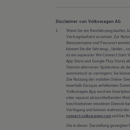
Disclaimer von Volkswagen AG
1.
Wenn Sie ein Neufahrzeug kaufen, ha
Vertragslaufzeit zu nutzen. Zur Nutz
Benutzername und Passwort anmeld
können Sie die fahrzeug-, länder-, s
ist ein separater
We Connect
Start V
App Store und Google Play Store) ab
Dienste aktivieren. Spätestens ab de
Frühere Software-Ve
automatisch zu verringern. Sie könne
Die Nutzung der mobilen Online-Die
innerhalb Europas anfallenden Dat
Volkswagen
App wird ein Smartpho
Startseite
Elektromobilität
Software und Konnektivität
ID. Soft
oder separat abzuschließenden Mobi
beschriebenen einzelnen Dienste kann
Verfügung und können während der Ve
connect.volkswagen.com
und bei I
Mit Soft
Die in dieser Darstellung gezeigte