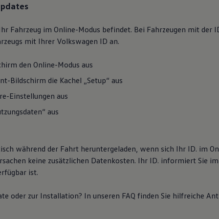
Updates
ch Ihr Fahrzeug im Online-Modus befindet. Bei Fahrzeugen mit der
hrzeugs mit Ihrer
Volkswagen
ID an.
schirm den Online-Modus aus
t-Bildschirm die Kachel „Setup“ aus
re-Einstellungen aus
tzungsdaten“ aus
sch während der Fahrt heruntergeladen, wenn sich Ihr ID. im O
ursachen keine zusätzlichen Datenkosten. Ihr ID. informiert Sie 
rfügbar ist.
e oder zur Installation? In unseren
FAQ
finden Sie hilfreiche An