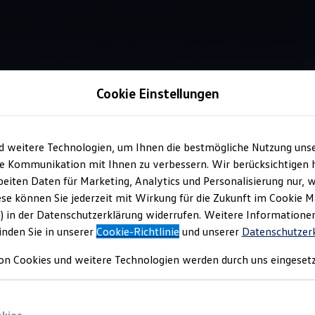
Cookie Einstellungen
Information
d weitere Technologien, um Ihnen die bestmögliche Nutzung uns
e Kommunikation mit Ihnen zu verbessern. Wir berücksichtigen h
eiten Daten für Marketing, Analytics und Personalisierung nur, w
eines
Over-the-Air Upd
ese können Sie jederzeit mit Wirkung für die Zukunft im Cookie 
) in der Datenschutzerklärung widerrufen. Weitere Informatione
inden Sie in unserer
Cookie-Richtlinie
und unserer
Datenschutzer
on können verschiedene Arten von Updates an Fahrzeuge übertra
on Cookies und weitere Technologien werden durch uns eingesetz
onen und Verbesserungen für bestehende In-Car Apps
(
z. B.
Spiele
teme
(
z. B.
Navigation)