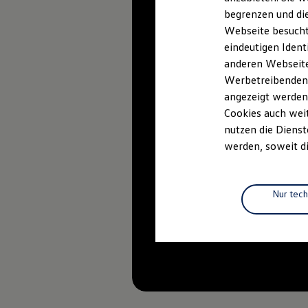
Elektrofahrzeugkonzepte
begrenzen und die
ID. EVERY1
Webseite besucht 
Reichweite
Reichweite der ID. Modelle
eindeutigen Ident
Reichweite im Winter
anderen Webseiten
Rekuperation
Werbetreibenden,
Laden
Laden unterwegs
angezeigt werden
Laden Zuhause
Cookies auch weit
Ladestationen finden
nutzen die Dienst
Ladezeitensimulator
Batterie
werden, soweit di
Sicherheit
Garantie und Lebensdauer
Nachhaltigkeit
Technologie
Nur tec
Kosten und Kauf
Verbrauchskosten
Kaufoptionen
E-Auto-Förderung
Software und Konnektivität
Die ID. Software 6
ID. Software Versionen und Updates
Digitale Extras
Schnittstellen zu Ihrem ID.