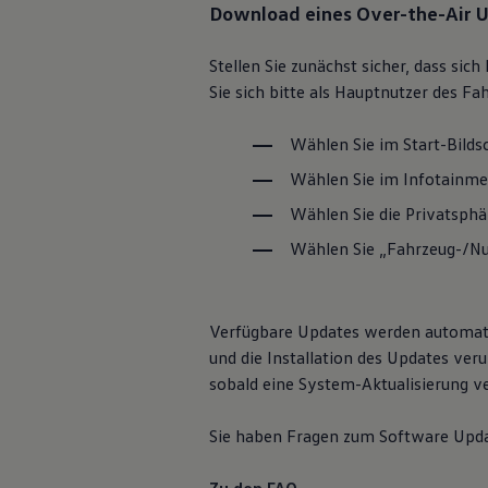
Download eines Over-the-Air 
Hybridautos
Marke und Erlebnis
Volkswagen R und R Experience
Stellen Sie zunächst sicher, dass si
R-Modelle
Sie sich bitte als Hauptnutzer des Fa
R Experience
Driving Experience
Volkswagen entdecken
Wählen Sie im Start-Bild
Werkbesichtigung
Factory visit
Wählen Sie im Infotainmen
Lifestyle Shop
T-Roc Kollektion
Wählen Sie die Privatsphä
Golf Kollektion
Wählen Sie „Fahrzeug-/Nu
ID. Kollektion
Volkswagen Kollektion
R-Kollektion
GTI Kollektion
Fußball Drop
Verfügbare Updates werden automati
we drive football
und die Installation des Updates ver
#wedriveproud
sobald eine System-Aktualisierung ve
Besitzer und Service
myVolkswagen
Software Updates
Sie haben Fragen zum Software Updat
Service und Ersatzteile
Inspektion und HU/AU
Reparaturen und Checks