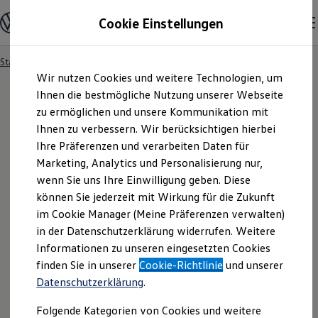
Modelle und Konfigurator
Cookie Einstellungen
Konfigurator
Modelle vergleichen
Konfiguration laden
Startseite
Angebotsanfrage
Zum
Zum
Autosuche
Wir nutzen Cookies und weitere Technologien, um
Hauptinhalt
Footer
Elektroautos
springen
springen
Ihnen die bestmögliche Nutzung unserer Webseite
ENERGY Sondermodelle
Nutzfahrzeuge
zu ermöglichen und unsere Kommunikation mit
SUV und CUV
Ihnen zu verbessern. Wir berücksichtigen hierbei
Angebotsanfrage
Familienautos
Ihre Präferenzen und verarbeiten Daten für
Kombis
Kompaktwagen
Marketing, Analytics und Personalisierung nur,
Sportwagen
Für welches Fahrzeug interessieren Sie sich? Bitte
wenn Sie uns Ihre Einwilligung geben. Diese
Schnell verfügbare Fahrzeuge
Angebote und Produkte
können Sie jederzeit mit Wirkung für die Zukunft
wählen Sie das Fahrzeug aus, für welches Sie ein
Aktuelle Angebote
im Cookie Manager (Meine Präferenzen verwalten)
Angebot erhalten möchten.
E-Auto-Förderung
in der Datenschutzerklärung widerrufen. Weitere
Volkswagen Marktplatz
Informationen zu unseren eingesetzten Cookies
Die ENERGY Sondermodelle
Junge Gebrauchtwagen und Gebrauchtwagen
finden Sie in unserer
Cookie-Richtlinie
und unserer
Volkswagen Zertifizierte Gebrauchtwagen
Datenschutzerklärung
.
Elektromobilität bei Gebrauchtwagen
Zubehör- und Serviceangebote
Folgende Kategorien von Cookies und weitere
Saisonangebote