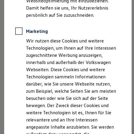
Websiteoptimierung mit einzubeziehen.
Elektrofahrzeugkonzepte
Damit helfen sie uns, Ihr Nutzererlebnis
ID. EVERY1
Reichweite
persönlich auf Sie zuzuschneiden.
Reichweite der ID. Modelle
Reichweite im Winter
Rekuperation
Marketing
Laden
Wir nutzen diese Cookies und weitere
Laden unterwegs
Laden Zuhause
Technologien, um Ihnen auf Ihre Interessen
Ladestationen finden
zugeschnittene Werbung anzuzeigen,
Ladezeitensimulator
innerhalb und außerhalb der Volkswagen
Batterie
Sicherheit
Webseiten. Diese Cookies und weitere
Garantie und Lebensdauer
Technologien sammeln Informationen
Nachhaltigkeit
darüber, wie Sie unsere Webseite nutzen,
Technologie
Kosten und Kauf
zum Beispiel, welche Seiten Sie am meisten
Verbrauchskosten
besuchen oder wie Sie sich auf der Seite
Kaufoptionen
bewegen. Der Zweck dieser Cookies und
E-Auto-Förderung
Software und Konnektivität
weitere Technologien ist es, Ihnen für Sie
Die ID. Software 6
relevantere und an Ihre Interessen
ID. Software Versionen und Updates
angepasste Inhalte anzubieten. Sie werden
Digitale Extras
Schnittstellen zu Ihrem ID.