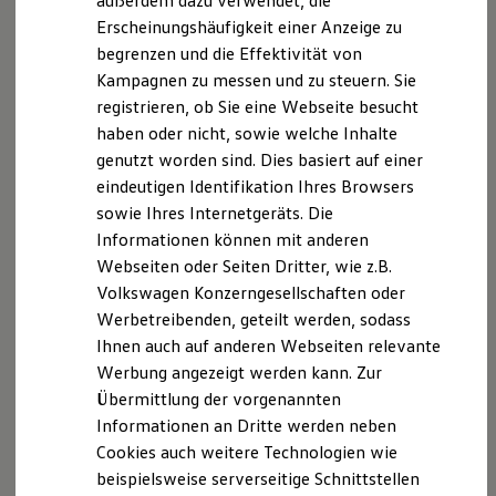
außerdem dazu verwendet, die
Hybridautos
Erscheinungshäufigkeit einer Anzeige zu
Marke und Erlebnis
begrenzen und die Effektivität von
Volkswagen R und R Experience
R-Modelle
Kampagnen zu messen und zu steuern. Sie
R Experience
registrieren, ob Sie eine Webseite besucht
Driving Experience
haben oder nicht, sowie welche Inhalte
Volkswagen entdecken
Werkbesichtigung
genutzt worden sind. Dies basiert auf einer
Factory visit
eindeutigen Identifikation Ihres Browsers
Lifestyle Shop
sowie Ihres Internetgeräts. Die
T-Roc Kollektion
Golf Kollektion
Informationen können mit anderen
ID. Kollektion
Webseiten oder Seiten Dritter, wie z.B.
Volkswagen Kollektion
Volkswagen Konzerngesellschaften oder
R-Kollektion
GTI Kollektion
Werbetreibenden, geteilt werden, sodass
Fußball Drop
Ihnen auch auf anderen Webseiten relevante
we drive football
Werbung angezeigt werden kann. Zur
#wedriveproud
Besitzer und Service
Übermittlung der vorgenannten
myVolkswagen
Informationen an Dritte werden neben
Software Updates
Cookies auch weitere Technologien wie
Service und Ersatzteile
Inspektion und HU/AU
beispielsweise serverseitige Schnittstellen
Reparaturen und Checks