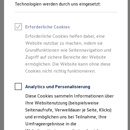
Reifenpakete
Technologien werden durch uns eingesetzt:
Leasing
Leasing-Angebote
Gebrauchtwagen Leasing
Junge Gebrauchtwagen-Leasing
Erforderliche Cookies
Elektroauto Leasing
Kleinwagen-Leasing
Erforderliche Cookies helfen dabei, eine
Leasing ohne Anzahlung
Website nutzbar zu machen, indem sie
Finanzierung
Autokredit mit Schlussrate
Grundfunktionen wie Seitennavigation und
Versicherungen und Garantien
Zugriff auf sichere Bereiche der Website
Kfz-Versicherung
ermöglichen. Die Website kann ohne diese
Restschuldversicherungen
Garantien
Cookies nicht richtig funktionieren.
Wartungsverträge
Geschäftskunden
Professional Class bei Volkswagen
Analytics und Personalisierung
Großkunden
Diese Cookies sammeln Informationen über
Behörden
Direktkunden
Ihre Websitenutzung (beispielsweise
Sonderfahrzeuge
Seitenaufrufe, Verweildauer je Seite, Klicks)
Anpfiff zum Gewinn
und ermöglichen uns bei Teilnahme, Ihre
Elektromobilität
Elektroautos
Umfrageergebnisse in die
ID. Tutorials