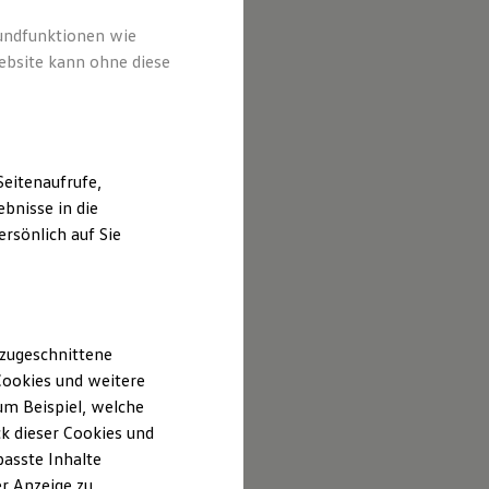
rundfunktionen wie
ebsite kann ohne diese
eitenaufrufe,
bnisse in die
rsönlich auf Sie
 zugeschnittene
ookies und weitere
m Beispiel, welche
k dieser Cookies und
passte Inhalte
r Anzeige zu