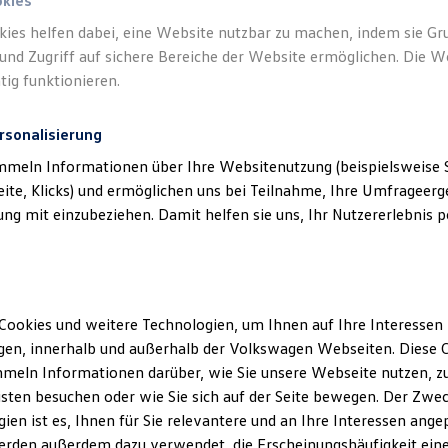
okies
kies helfen dabei, eine Website nutzbar zu machen, indem sie G
und Zugriff auf sichere Bereiche der Website ermöglichen. Die W
tig funktionieren.
rsonalisierung
mmeln Informationen über Ihre Websitenutzung (beispielsweise S
eite, Klicks) und ermöglichen uns bei Teilnahme, Ihre Umfrageerge
g mit einzubeziehen. Damit helfen sie uns, Ihr Nutzererlebnis pe
Cookies und weitere Technologien, um Ihnen auf Ihre Interessen
en, innerhalb und außerhalb der Volkswagen Webseiten. Diese C
meln Informationen darüber, wie Sie unsere Webseite nutzen, zu
sten besuchen oder wie Sie sich auf der Seite bewegen. Der Zwec
ien ist es, Ihnen für Sie relevantere und an Ihre Interessen ange
erden außerdem dazu verwendet, die Erscheinungshäufigkeit eine