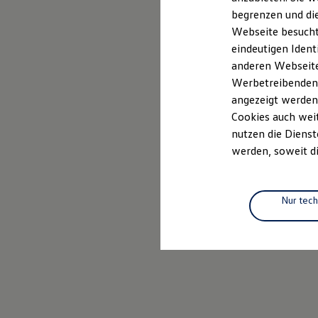
Elektrofahrzeugkonzepte
begrenzen und die
ID. EVERY1
Webseite besucht 
Reichweite
Reichweite der ID. Modelle
eindeutigen Ident
Reichweite im Winter
anderen Webseiten
Rekuperation
Werbetreibenden,
Laden
Laden unterwegs
angezeigt werden
Laden Zuhause
Cookies auch weit
Ladestationen finden
nutzen die Dienst
Ladezeitensimulator
Batterie
werden, soweit di
Sicherheit
Garantie und Lebensdauer
Nachhaltigkeit
Technologie
Nur tec
Kosten und Kauf
Verbrauchskosten
Kaufoptionen
E-Auto-Förderung
Software und Konnektivität
Die ID. Software 6
ID. Software Versionen und Updates
Digitale Extras
Schnittstellen zu Ihrem ID.