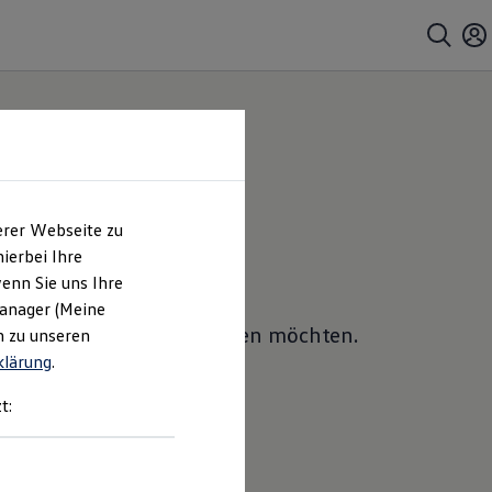
erer Webseite zu
ierbei Ihre
enn Sie uns Ihre
Manager (Meine
ches Sie ein Angebot erhalten möchten.
n zu unseren
klärung
.
t: