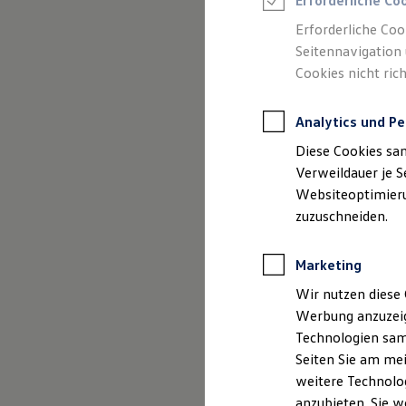
Erforderliche Co
Reifenpakete
Leasing
Erforderliche Coo
Leasing-Angebote
Seitennavigation 
Gebrauchtwagen Leasing
Cookies nicht rich
Junge Gebrauchtwagen-Leasing
Elektroauto Leasing
Kleinwagen-Leasing
Analytics und Pe
Leasing ohne Anzahlung
Finanzierung
Diese Cookies sa
Autokredit mit Schlussrate
Versicherungen und Garantien
Verweildauer je S
Kfz-Versicherung
Websiteoptimierun
Restschuldversicherungen
zuzuschneiden.
Garantien
Wartungsverträge
Geschäftskunden
Marketing
Professional Class bei Volkswagen
Großkunden
Wir nutzen diese 
Behörden
Werbung anzuzeig
Direktkunden
Sonderfahrzeuge
Technologien sam
Anpfiff zum Gewinn
Seiten Sie am mei
Elektromobilität
weitere Technolog
Elektroautos
ID. Tutorials
anzubieten. Sie w