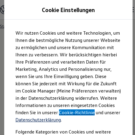
Modelle und Konfigurator
Cookie Einstellungen
Konfigurator
Modelle vergleichen
Konfiguration laden
Startseite
Angebotsanfrage
Zum
Zum
Autosuche
Wir nutzen Cookies und weitere Technologien, um
Hauptinhalt
Footer
Elektroautos
springen
springen
Ihnen die bestmögliche Nutzung unserer Webseite
ENERGY Sondermodelle
Nutzfahrzeuge
zu ermöglichen und unsere Kommunikation mit
SUV und CUV
Ihnen zu verbessern. Wir berücksichtigen hierbei
Angebotsanfrage
Familienautos
Ihre Präferenzen und verarbeiten Daten für
Kombis
Kompaktwagen
Marketing, Analytics und Personalisierung nur,
Sportwagen
Für welches Fahrzeug interessieren Sie sich? Bitte
wenn Sie uns Ihre Einwilligung geben. Diese
Schnell verfügbare Fahrzeuge
Angebote und Produkte
können Sie jederzeit mit Wirkung für die Zukunft
wählen Sie das Fahrzeug aus, für welches Sie ein
Aktuelle Angebote
im Cookie Manager (Meine Präferenzen verwalten)
Angebot erhalten möchten.
E-Auto-Förderung
in der Datenschutzerklärung widerrufen. Weitere
Volkswagen Marktplatz
Informationen zu unseren eingesetzten Cookies
Die ENERGY Sondermodelle
Junge Gebrauchtwagen und Gebrauchtwagen
finden Sie in unserer
Cookie-Richtlinie
und unserer
Volkswagen Zertifizierte Gebrauchtwagen
Datenschutzerklärung
.
Elektromobilität bei Gebrauchtwagen
Zubehör- und Serviceangebote
Folgende Kategorien von Cookies und weitere
Saisonangebote