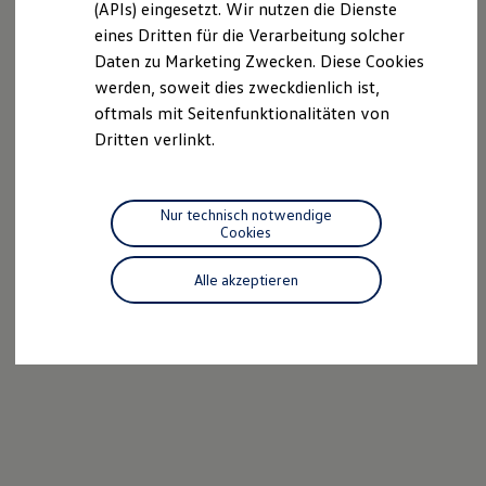
(APIs) eingesetzt. Wir nutzen die Dienste
Motorenöl und Flüssigkeiten
eines Dritten für die Verarbeitung solcher
Räder und Reifen
Pannen- und Unfallhilfe
Daten zu Marketing Zwecken. Diese Cookies
Economy Service
werden, soweit dies zweckdienlich ist,
Volkswagen Teile
oftmals mit Seitenfunktionalitäten von
Zubehör
Modellspezifisches Zubehör
Dritten verlinkt.
Schutz und Pflege
Transport
Entertainment und Elektronik
Individualisieren
Nur technisch notwendige
Wallbox und Ladekabel
Cookies
Digitale Extras
Dienste für Ihr Modell finden
Alle akzeptieren
Volkswagen Apps, Login und Shop
Handy und Fahrzeug verbinden
Updates für Software, Karten und Radio
Über Ihr Auto
Vorgängermodelle
Kundeninformationen
Volkswagen Kundenbetreuung
Warn- und Kontrollleuchten
Assistenzsysteme
Digitale Betriebsanleitung
Live Beratung