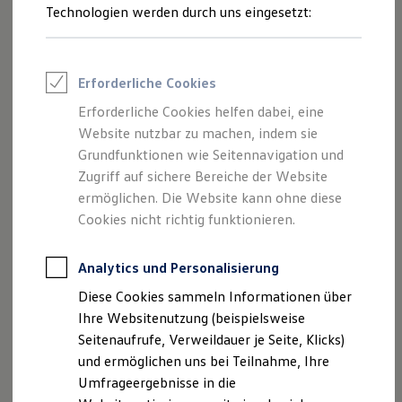
Reifenpakete
Technologien werden durch uns eingesetzt:
Leasing
Leasing-Angebote
Gebrauchtwagen Leasing
Junge Gebrauchtwagen-Leasing
Erforderliche Cookies
Elektroauto Leasing
Kleinwagen-Leasing
Erforderliche Cookies helfen dabei, eine
Leasing ohne Anzahlung
Website nutzbar zu machen, indem sie
Finanzierung
Autokredit mit Schlussrate
Grundfunktionen wie Seitennavigation und
Versicherungen und Garantien
Zugriff auf sichere Bereiche der Website
Kfz-Versicherung
ermöglichen. Die Website kann ohne diese
Restschuldversicherungen
Garantien
Cookies nicht richtig funktionieren.
Wartungsverträge
Geschäftskunden
Professional Class bei Volkswagen
Analytics und Personalisierung
Großkunden
Diese Cookies sammeln Informationen über
Behörden
Direktkunden
Ihre Websitenutzung (beispielsweise
Sonderfahrzeuge
Seitenaufrufe, Verweildauer je Seite, Klicks)
Anpfiff zum Gewinn
und ermöglichen uns bei Teilnahme, Ihre
Elektromobilität
Elektroautos
Umfrageergebnisse in die
ID. Tutorials