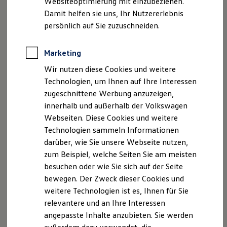
Websiteoptimierung mit einzubeziehen.
Elektrofahrzeugkonzepte
Damit helfen sie uns, Ihr Nutzererlebnis
ID. EVERY1
Reichweite
persönlich auf Sie zuzuschneiden.
Reichweite der ID. Modelle
Reichweite im Winter
Rekuperation
Marketing
Laden
Wir nutzen diese Cookies und weitere
Laden unterwegs
Laden Zuhause
Technologien, um Ihnen auf Ihre Interessen
Ladestationen finden
zugeschnittene Werbung anzuzeigen,
Ladezeitensimulator
innerhalb und außerhalb der Volkswagen
Batterie
Sicherheit
Webseiten. Diese Cookies und weitere
Garantie und Lebensdauer
Technologien sammeln Informationen
Nachhaltigkeit
darüber, wie Sie unsere Webseite nutzen,
Technologie
Kosten und Kauf
zum Beispiel, welche Seiten Sie am meisten
Verbrauchskosten
besuchen oder wie Sie sich auf der Seite
Kaufoptionen
bewegen. Der Zweck dieser Cookies und
E-Auto-Förderung
Software und Konnektivität
weitere Technologien ist es, Ihnen für Sie
Die ID. Software 6
relevantere und an Ihre Interessen
ID. Software Versionen und Updates
angepasste Inhalte anzubieten. Sie werden
Digitale Extras
Schnittstellen zu Ihrem ID.