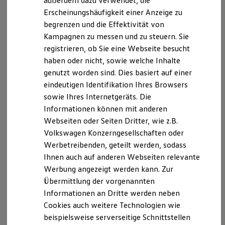
außerdem dazu verwendet, die
Hybridautos
Erscheinungshäufigkeit einer Anzeige zu
Marke und Erlebnis
begrenzen und die Effektivität von
Volkswagen R und R Experience
R-Modelle
Kampagnen zu messen und zu steuern. Sie
R Experience
registrieren, ob Sie eine Webseite besucht
Driving Experience
haben oder nicht, sowie welche Inhalte
Volkswagen entdecken
Werkbesichtigung
genutzt worden sind. Dies basiert auf einer
Factory visit
eindeutigen Identifikation Ihres Browsers
Lifestyle Shop
sowie Ihres Internetgeräts. Die
T-Roc Kollektion
Golf Kollektion
Informationen können mit anderen
ID. Kollektion
Webseiten oder Seiten Dritter, wie z.B.
Volkswagen Kollektion
Volkswagen Konzerngesellschaften oder
R-Kollektion
GTI Kollektion
Werbetreibenden, geteilt werden, sodass
Fußball Drop
Ihnen auch auf anderen Webseiten relevante
we drive football
Werbung angezeigt werden kann. Zur
#wedriveproud
Besitzer und Service
Übermittlung der vorgenannten
myVolkswagen
Informationen an Dritte werden neben
Software Updates
Cookies auch weitere Technologien wie
Service und Ersatzteile
Inspektion und HU/AU
beispielsweise serverseitige Schnittstellen
Reparaturen und Checks