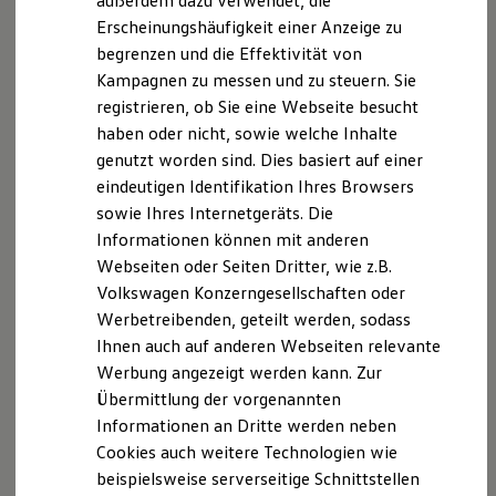
außerdem dazu verwendet, die
Hybridautos
Erscheinungshäufigkeit einer Anzeige zu
Marke und Erlebnis
begrenzen und die Effektivität von
Volkswagen R und R Experience
R-Modelle
Kampagnen zu messen und zu steuern. Sie
R Experience
registrieren, ob Sie eine Webseite besucht
Driving Experience
haben oder nicht, sowie welche Inhalte
Volkswagen entdecken
Werkbesichtigung
genutzt worden sind. Dies basiert auf einer
Factory visit
eindeutigen Identifikation Ihres Browsers
Lifestyle Shop
sowie Ihres Internetgeräts. Die
T-Roc Kollektion
Golf Kollektion
Informationen können mit anderen
ID. Kollektion
Webseiten oder Seiten Dritter, wie z.B.
Volkswagen Kollektion
Volkswagen Konzerngesellschaften oder
R-Kollektion
GTI Kollektion
Werbetreibenden, geteilt werden, sodass
Fußball Drop
Ihnen auch auf anderen Webseiten relevante
we drive football
Werbung angezeigt werden kann. Zur
#wedriveproud
Besitzer und Service
Übermittlung der vorgenannten
myVolkswagen
Informationen an Dritte werden neben
Software Updates
Cookies auch weitere Technologien wie
Service und Ersatzteile
Inspektion und HU/AU
beispielsweise serverseitige Schnittstellen
Reparaturen und Checks