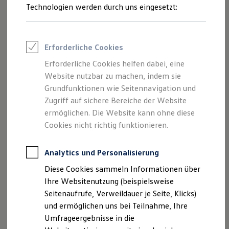
Reifenpakete
Technologien werden durch uns eingesetzt:
Leasing
Leasing-Angebote
Gebrauchtwagen Leasing
Junge Gebrauchtwagen-Leasing
Erforderliche Cookies
Elektroauto Leasing
Kleinwagen-Leasing
Erforderliche Cookies helfen dabei, eine
Leasing ohne Anzahlung
Website nutzbar zu machen, indem sie
Finanzierung
Autokredit mit Schlussrate
Grundfunktionen wie Seitennavigation und
Versicherungen und Garantien
Zugriff auf sichere Bereiche der Website
Kfz-Versicherung
ermöglichen. Die Website kann ohne diese
Restschuldversicherungen
Garantien
Cookies nicht richtig funktionieren.
Wartungsverträge
Geschäftskunden
Professional Class bei Volkswagen
Analytics und Personalisierung
Großkunden
Diese Cookies sammeln Informationen über
Behörden
Direktkunden
Ihre Websitenutzung (beispielsweise
Sonderfahrzeuge
Seitenaufrufe, Verweildauer je Seite, Klicks)
Anpfiff zum Gewinn
und ermöglichen uns bei Teilnahme, Ihre
Elektromobilität
Elektroautos
Umfrageergebnisse in die
ID. Tutorials