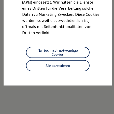
(APIs) eingesetzt. Wir nutzen die Dienste
Motorenöl und Flüssigkeiten
eines Dritten für die Verarbeitung solcher
Räder und Reifen
Pannen- und Unfallhilfe
Daten zu Marketing Zwecken. Diese Cookies
Economy Service
werden, soweit dies zweckdienlich ist,
Volkswagen Teile
oftmals mit Seitenfunktionalitäten von
Zubehör
Modellspezifisches Zubehör
Dritten verlinkt.
Schutz und Pflege
Transport
Entertainment und Elektronik
Individualisieren
Nur technisch notwendige
Wallbox und Ladekabel
Cookies
Digitale Extras
Dienste für Ihr Modell finden
Alle akzeptieren
Volkswagen Apps, Login und Shop
Handy und Fahrzeug verbinden
Updates für Software, Karten und Radio
Über Ihr Auto
Vorgängermodelle
Kundeninformationen
Volkswagen Kundenbetreuung
Warn- und Kontrollleuchten
Assistenzsysteme
Digitale Betriebsanleitung
Live Beratung