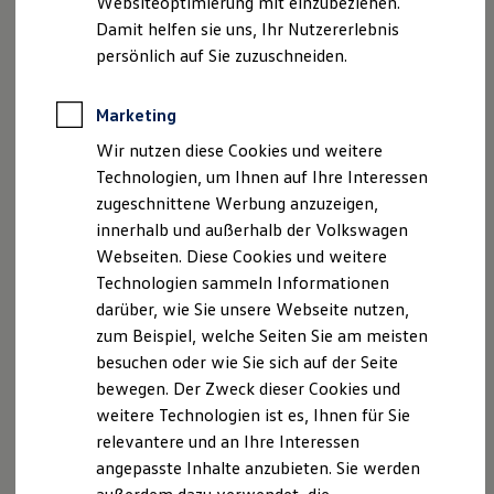
Websiteoptimierung mit einzubeziehen.
Elektrofahrzeugkonzepte
Damit helfen sie uns, Ihr Nutzererlebnis
ID. EVERY1
Reichweite
persönlich auf Sie zuzuschneiden.
Reichweite der ID. Modelle
Reichweite im Winter
Rekuperation
Marketing
Laden
Wir nutzen diese Cookies und weitere
Laden unterwegs
Laden Zuhause
Technologien, um Ihnen auf Ihre Interessen
Ladestationen finden
zugeschnittene Werbung anzuzeigen,
Ladezeitensimulator
innerhalb und außerhalb der Volkswagen
Batterie
Sicherheit
Webseiten. Diese Cookies und weitere
Garantie und Lebensdauer
Technologien sammeln Informationen
Nachhaltigkeit
darüber, wie Sie unsere Webseite nutzen,
Technologie
Kosten und Kauf
zum Beispiel, welche Seiten Sie am meisten
Verbrauchskosten
besuchen oder wie Sie sich auf der Seite
Kaufoptionen
bewegen. Der Zweck dieser Cookies und
E-Auto-Förderung
Software und Konnektivität
weitere Technologien ist es, Ihnen für Sie
Die ID. Software 6
relevantere und an Ihre Interessen
ID. Software Versionen und Updates
angepasste Inhalte anzubieten. Sie werden
Digitale Extras
Schnittstellen zu Ihrem ID.