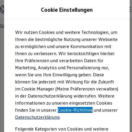
Modelle und Konfigurator
Cookie Einstellungen
Konfigurator
Modelle vergleichen
Konfiguration laden
Startseite
Angebotsanfrage
Zum
Zum
Autosuche
Wir nutzen Cookies und weitere Technologien, um
Hauptinhalt
Footer
Elektroautos
springen
springen
Ihnen die bestmögliche Nutzung unserer Webseite
ENERGY Sondermodelle
Nutzfahrzeuge
zu ermöglichen und unsere Kommunikation mit
SUV und CUV
Ihnen zu verbessern. Wir berücksichtigen hierbei
Angebotsanfrage
Familienautos
Ihre Präferenzen und verarbeiten Daten für
Kombis
Kompaktwagen
Marketing, Analytics und Personalisierung nur,
Sportwagen
Für welches Fahrzeug interessieren Sie sich? Bitte
wenn Sie uns Ihre Einwilligung geben. Diese
Schnell verfügbare Fahrzeuge
Angebote und Produkte
können Sie jederzeit mit Wirkung für die Zukunft
wählen Sie das Fahrzeug aus, für welches Sie ein
Aktuelle Angebote
im Cookie Manager (Meine Präferenzen verwalten)
Angebot erhalten möchten.
E-Auto-Förderung
in der Datenschutzerklärung widerrufen. Weitere
Volkswagen Marktplatz
Informationen zu unseren eingesetzten Cookies
Die ENERGY Sondermodelle
Junge Gebrauchtwagen und Gebrauchtwagen
finden Sie in unserer
Cookie-Richtlinie
und unserer
Volkswagen Zertifizierte Gebrauchtwagen
Datenschutzerklärung
.
Elektromobilität bei Gebrauchtwagen
Zubehör- und Serviceangebote
Folgende Kategorien von Cookies und weitere
Saisonangebote