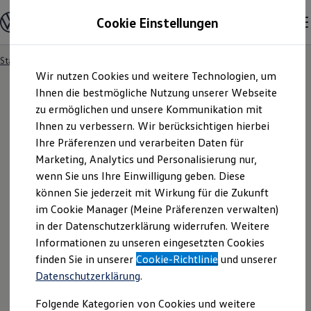
Modelle und Konfigurator
Cookie Einstellungen
Konfigurator
Modelle vergleichen
Konfiguration laden
Startseite
Angebotsanfrage
Zum
Zum
Autosuche
Wir nutzen Cookies und weitere Technologien, um
Hauptinhalt
Footer
Elektroautos
springen
springen
Ihnen die bestmögliche Nutzung unserer Webseite
ENERGY Sondermodelle
Nutzfahrzeuge
zu ermöglichen und unsere Kommunikation mit
SUV und CUV
Ihnen zu verbessern. Wir berücksichtigen hierbei
Angebotsanfrage
Familienautos
Ihre Präferenzen und verarbeiten Daten für
Kombis
Kompaktwagen
Marketing, Analytics und Personalisierung nur,
Sportwagen
Für welches Fahrzeug interessieren Sie sich? Bitte
wenn Sie uns Ihre Einwilligung geben. Diese
Schnell verfügbare Fahrzeuge
Angebote und Produkte
können Sie jederzeit mit Wirkung für die Zukunft
wählen Sie das Fahrzeug aus, für welches Sie ein
Aktuelle Angebote
im Cookie Manager (Meine Präferenzen verwalten)
Angebot erhalten möchten.
E-Auto-Förderung
in der Datenschutzerklärung widerrufen. Weitere
Volkswagen Marktplatz
Informationen zu unseren eingesetzten Cookies
Die ENERGY Sondermodelle
Junge Gebrauchtwagen und Gebrauchtwagen
finden Sie in unserer
Cookie-Richtlinie
und unserer
Volkswagen Zertifizierte Gebrauchtwagen
Datenschutzerklärung
.
Elektromobilität bei Gebrauchtwagen
Zubehör- und Serviceangebote
Folgende Kategorien von Cookies und weitere
Saisonangebote