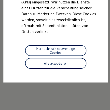
(APIs) eingesetzt. Wir nutzen die Dienste
Motorenöl und Flüssigkeiten
eines Dritten für die Verarbeitung solcher
Räder und Reifen
Pannen- und Unfallhilfe
Daten zu Marketing Zwecken. Diese Cookies
Economy Service
werden, soweit dies zweckdienlich ist,
Volkswagen Teile
oftmals mit Seitenfunktionalitäten von
Zubehör
Modellspezifisches Zubehör
Dritten verlinkt.
Schutz und Pflege
Transport
Entertainment und Elektronik
Individualisieren
Nur technisch notwendige
Wallbox und Ladekabel
Cookies
Digitale Extras
Dienste für Ihr Modell finden
Alle akzeptieren
Volkswagen Apps, Login und Shop
Handy und Fahrzeug verbinden
Updates für Software, Karten und Radio
Über Ihr Auto
Vorgängermodelle
Kundeninformationen
Volkswagen Kundenbetreuung
Warn- und Kontrollleuchten
Assistenzsysteme
Digitale Betriebsanleitung
Live Beratung