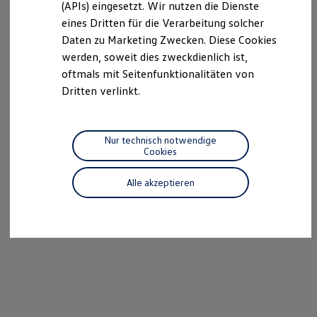
(APIs) eingesetzt. Wir nutzen die Dienste
Motorenöl und Flüssigkeiten
eines Dritten für die Verarbeitung solcher
Räder und Reifen
Pannen- und Unfallhilfe
Daten zu Marketing Zwecken. Diese Cookies
Economy Service
werden, soweit dies zweckdienlich ist,
Volkswagen Teile
oftmals mit Seitenfunktionalitäten von
Zubehör
Modellspezifisches Zubehör
Dritten verlinkt.
Schutz und Pflege
Transport
Entertainment und Elektronik
Individualisieren
Nur technisch notwendige
Wallbox und Ladekabel
Cookies
Digitale Extras
Dienste für Ihr Modell finden
Alle akzeptieren
Volkswagen Apps, Login und Shop
Handy und Fahrzeug verbinden
Updates für Software, Karten und Radio
Über Ihr Auto
Vorgängermodelle
Kundeninformationen
Volkswagen Kundenbetreuung
Warn- und Kontrollleuchten
Assistenzsysteme
Digitale Betriebsanleitung
Live Beratung