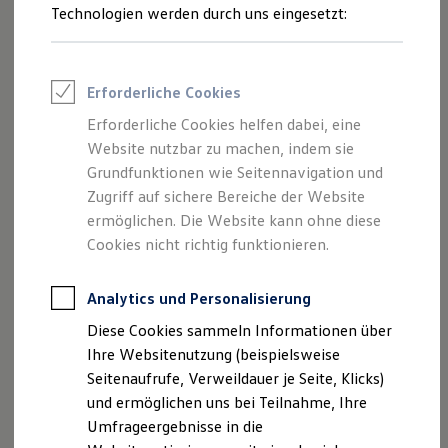
Reifenpakete
Technologien werden durch uns eingesetzt:
Leasing
Leasing-Angebote
Gebrauchtwagen Leasing
Junge Gebrauchtwagen-Leasing
Erforderliche Cookies
Elektroauto Leasing
Kleinwagen-Leasing
Erforderliche Cookies helfen dabei, eine
Leasing ohne Anzahlung
Website nutzbar zu machen, indem sie
Finanzierung
Autokredit mit Schlussrate
Grundfunktionen wie Seitennavigation und
Versicherungen und Garantien
Zugriff auf sichere Bereiche der Website
Kfz-Versicherung
ermöglichen. Die Website kann ohne diese
Restschuldversicherungen
Garantien
Cookies nicht richtig funktionieren.
Wartungsverträge
Geschäftskunden
Professional Class bei Volkswagen
Analytics und Personalisierung
Großkunden
Diese Cookies sammeln Informationen über
Behörden
Direktkunden
Ihre Websitenutzung (beispielsweise
Sonderfahrzeuge
Seitenaufrufe, Verweildauer je Seite, Klicks)
Anpfiff zum Gewinn
und ermöglichen uns bei Teilnahme, Ihre
Elektromobilität
Elektroautos
Umfrageergebnisse in die
ID. Tutorials