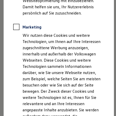
Websiteoptimierung mit einzubeziehen.
Elektrofahrzeugkonzepte
Damit helfen sie uns, Ihr Nutzererlebnis
ID. EVERY1
Reichweite
persönlich auf Sie zuzuschneiden.
Reichweite der ID. Modelle
Reichweite im Winter
Rekuperation
Marketing
Laden
Wir nutzen diese Cookies und weitere
Laden unterwegs
Laden Zuhause
Technologien, um Ihnen auf Ihre Interessen
Ladestationen finden
zugeschnittene Werbung anzuzeigen,
Ladezeitensimulator
innerhalb und außerhalb der Volkswagen
Batterie
Sicherheit
Webseiten. Diese Cookies und weitere
Garantie und Lebensdauer
Technologien sammeln Informationen
Nachhaltigkeit
darüber, wie Sie unsere Webseite nutzen,
Technologie
Kosten und Kauf
zum Beispiel, welche Seiten Sie am meisten
Verbrauchskosten
besuchen oder wie Sie sich auf der Seite
Kaufoptionen
bewegen. Der Zweck dieser Cookies und
E-Auto-Förderung
Software und Konnektivität
weitere Technologien ist es, Ihnen für Sie
Die ID. Software 6
relevantere und an Ihre Interessen
ID. Software Versionen und Updates
angepasste Inhalte anzubieten. Sie werden
Digitale Extras
Schnittstellen zu Ihrem ID.