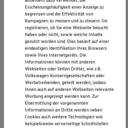
außerdem dazu verwendet, die
Hybridautos
Erscheinungshäufigkeit einer Anzeige zu
Marke und Erlebnis
begrenzen und die Effektivität von
Volkswagen R und R Experience
R-Modelle
Kampagnen zu messen und zu steuern. Sie
R Experience
registrieren, ob Sie eine Webseite besucht
Driving Experience
haben oder nicht, sowie welche Inhalte
Volkswagen entdecken
Werkbesichtigung
genutzt worden sind. Dies basiert auf einer
Factory visit
eindeutigen Identifikation Ihres Browsers
Lifestyle Shop
sowie Ihres Internetgeräts. Die
T-Roc Kollektion
Golf Kollektion
Informationen können mit anderen
ID. Kollektion
Webseiten oder Seiten Dritter, wie z.B.
Volkswagen Kollektion
Volkswagen Konzerngesellschaften oder
R-Kollektion
GTI Kollektion
Werbetreibenden, geteilt werden, sodass
Fußball Drop
Ihnen auch auf anderen Webseiten relevante
we drive football
Werbung angezeigt werden kann. Zur
#wedriveproud
Besitzer und Service
Übermittlung der vorgenannten
myVolkswagen
Informationen an Dritte werden neben
Software Updates
Cookies auch weitere Technologien wie
Service und Ersatzteile
Inspektion und HU/AU
beispielsweise serverseitige Schnittstellen
Reparaturen und Checks