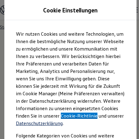
Modelle und Konfigurator
Cookie Einstellungen
Konfigurator
Modelle vergleichen
Konfiguration laden
Startseite
Angebotsanfrage
Zum
Zum
Autosuche
Wir nutzen Cookies und weitere Technologien, um
Hauptinhalt
Footer
Elektroautos
springen
springen
Ihnen die bestmögliche Nutzung unserer Webseite
ENERGY Sondermodelle
Nutzfahrzeuge
zu ermöglichen und unsere Kommunikation mit
SUV und CUV
Ihnen zu verbessern. Wir berücksichtigen hierbei
Angebotsanfrage
Familienautos
Ihre Präferenzen und verarbeiten Daten für
Kombis
Kompaktwagen
Marketing, Analytics und Personalisierung nur,
Sportwagen
Für welches Fahrzeug interessieren Sie sich? Bitte
wenn Sie uns Ihre Einwilligung geben. Diese
Schnell verfügbare Fahrzeuge
Angebote und Produkte
können Sie jederzeit mit Wirkung für die Zukunft
wählen Sie das Fahrzeug aus, für welches Sie ein
Aktuelle Angebote
im Cookie Manager (Meine Präferenzen verwalten)
Angebot erhalten möchten.
E-Auto-Förderung
in der Datenschutzerklärung widerrufen. Weitere
Volkswagen Marktplatz
Informationen zu unseren eingesetzten Cookies
Die ENERGY Sondermodelle
Junge Gebrauchtwagen und Gebrauchtwagen
finden Sie in unserer
Cookie-Richtlinie
und unserer
Volkswagen Zertifizierte Gebrauchtwagen
Datenschutzerklärung
.
Elektromobilität bei Gebrauchtwagen
Zubehör- und Serviceangebote
Folgende Kategorien von Cookies und weitere
Saisonangebote