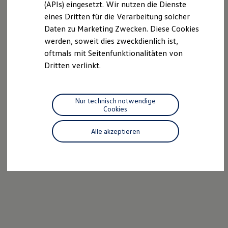
(APIs) eingesetzt. Wir nutzen die Dienste
Motorenöl und Flüssigkeiten
eines Dritten für die Verarbeitung solcher
Räder und Reifen
Pannen- und Unfallhilfe
Daten zu Marketing Zwecken. Diese Cookies
Economy Service
werden, soweit dies zweckdienlich ist,
Volkswagen Teile
oftmals mit Seitenfunktionalitäten von
Zubehör
Modellspezifisches Zubehör
Dritten verlinkt.
Schutz und Pflege
Transport
Entertainment und Elektronik
Individualisieren
Nur technisch notwendige
Wallbox und Ladekabel
Cookies
Digitale Extras
Dienste für Ihr Modell finden
Alle akzeptieren
Volkswagen Apps, Login und Shop
Handy und Fahrzeug verbinden
Updates für Software, Karten und Radio
Über Ihr Auto
Vorgängermodelle
Kundeninformationen
Volkswagen Kundenbetreuung
Warn- und Kontrollleuchten
Assistenzsysteme
Digitale Betriebsanleitung
Live Beratung