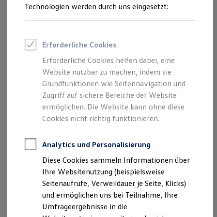
Reifenpakete
Technologien werden durch uns eingesetzt:
Leasing
Leasing-Angebote
Gebrauchtwagen Leasing
Junge Gebrauchtwagen-Leasing
Erforderliche Cookies
Elektroauto Leasing
Kleinwagen-Leasing
Erforderliche Cookies helfen dabei, eine
Leasing ohne Anzahlung
Website nutzbar zu machen, indem sie
Finanzierung
Autokredit mit Schlussrate
Grundfunktionen wie Seitennavigation und
Versicherungen und Garantien
Zugriff auf sichere Bereiche der Website
Kfz-Versicherung
ermöglichen. Die Website kann ohne diese
Restschuldversicherungen
Garantien
Cookies nicht richtig funktionieren.
Wartungsverträge
Geschäftskunden
Professional Class bei Volkswagen
Analytics und Personalisierung
Großkunden
Diese Cookies sammeln Informationen über
Behörden
Direktkunden
Ihre Websitenutzung (beispielsweise
Sonderfahrzeuge
Seitenaufrufe, Verweildauer je Seite, Klicks)
Anpfiff zum Gewinn
und ermöglichen uns bei Teilnahme, Ihre
Elektromobilität
Elektroautos
Umfrageergebnisse in die
ID. Tutorials