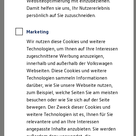
Websiteoptimierung mit einzubeziehen.
Elektrofahrzeugkonzepte
Damit helfen sie uns, Ihr Nutzererlebnis
ID. EVERY1
Reichweite
persönlich auf Sie zuzuschneiden.
Reichweite der ID. Modelle
Reichweite im Winter
Rekuperation
Marketing
Laden
Wir nutzen diese Cookies und weitere
Laden unterwegs
Laden Zuhause
Technologien, um Ihnen auf Ihre Interessen
Ladestationen finden
zugeschnittene Werbung anzuzeigen,
Ladezeitensimulator
innerhalb und außerhalb der Volkswagen
Batterie
Sicherheit
Webseiten. Diese Cookies und weitere
Garantie und Lebensdauer
Technologien sammeln Informationen
Nachhaltigkeit
darüber, wie Sie unsere Webseite nutzen,
Technologie
Kosten und Kauf
zum Beispiel, welche Seiten Sie am meisten
Verbrauchskosten
besuchen oder wie Sie sich auf der Seite
Kaufoptionen
bewegen. Der Zweck dieser Cookies und
E-Auto-Förderung
Software und Konnektivität
weitere Technologien ist es, Ihnen für Sie
Die ID. Software 6
relevantere und an Ihre Interessen
ID. Software Versionen und Updates
angepasste Inhalte anzubieten. Sie werden
Digitale Extras
Schnittstellen zu Ihrem ID.