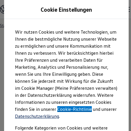
Modelle und Konfigurator
Cookie Einstellungen
Konfigurator
Modelle vergleichen
Konfiguration laden
Startseite
Angebotsanfrage
Zum
Zum
Autosuche
Wir nutzen Cookies und weitere Technologien, um
Hauptinhalt
Footer
Elektroautos
springen
springen
Ihnen die bestmögliche Nutzung unserer Webseite
ENERGY Sondermodelle
Nutzfahrzeuge
zu ermöglichen und unsere Kommunikation mit
SUV und CUV
Ihnen zu verbessern. Wir berücksichtigen hierbei
Angebotsanfrage
Familienautos
Ihre Präferenzen und verarbeiten Daten für
Kombis
Kompaktwagen
Marketing, Analytics und Personalisierung nur,
Sportwagen
Für welches Fahrzeug interessieren Sie sich? Bitte
wenn Sie uns Ihre Einwilligung geben. Diese
Schnell verfügbare Fahrzeuge
Angebote und Produkte
können Sie jederzeit mit Wirkung für die Zukunft
wählen Sie das Fahrzeug aus, für welches Sie ein
Aktuelle Angebote
im Cookie Manager (Meine Präferenzen verwalten)
Angebot erhalten möchten.
E-Auto-Förderung
in der Datenschutzerklärung widerrufen. Weitere
Volkswagen Marktplatz
Informationen zu unseren eingesetzten Cookies
Die ENERGY Sondermodelle
Junge Gebrauchtwagen und Gebrauchtwagen
finden Sie in unserer
Cookie-Richtlinie
und unserer
Volkswagen Zertifizierte Gebrauchtwagen
Datenschutzerklärung
.
Elektromobilität bei Gebrauchtwagen
Zubehör- und Serviceangebote
Folgende Kategorien von Cookies und weitere
Saisonangebote