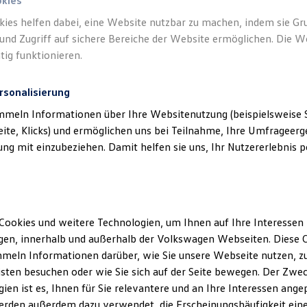
okies
kies helfen dabei, eine Website nutzbar zu machen, indem sie G
und Zugriff auf sichere Bereiche der Website ermöglichen. Die W
tig funktionieren.
rsonalisierung
mmeln Informationen über Ihre Websitenutzung (beispielsweise S
eite, Klicks) und ermöglichen uns bei Teilnahme, Ihre Umfrageerge
g mit einzubeziehen. Damit helfen sie uns, Ihr Nutzererlebnis pe
Cookies und weitere Technologien, um Ihnen auf Ihre Interessen
en, innerhalb und außerhalb der Volkswagen Webseiten. Diese C
meln Informationen darüber, wie Sie unsere Webseite nutzen, zu
sten besuchen oder wie Sie sich auf der Seite bewegen. Der Zwec
ien ist es, Ihnen für Sie relevantere und an Ihre Interessen ange
erden außerdem dazu verwendet, die Erscheinungshäufigkeit eine