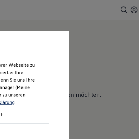
erer Webseite zu
ierbei Ihre
enn Sie uns Ihre
Manager (Meine
ches Sie ein Angebot erhalten möchten.
n zu unseren
klärung
.
t: