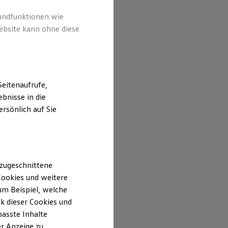
rundfunktionen wie
ebsite kann ohne diese
eitenaufrufe,
bnisse in die
rsönlich auf Sie
 zugeschnittene
ookies und weitere
m Beispiel, welche
k dieser Cookies und
passte Inhalte
r Anzeige zu