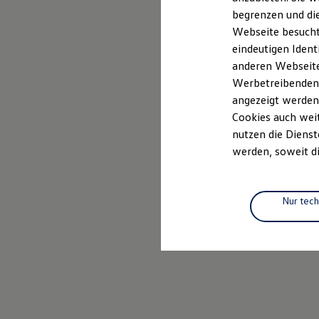
Elektrofahrzeugkonzepte
begrenzen und die
ID. EVERY1
Webseite besucht 
Reichweite
Reichweite der ID. Modelle
eindeutigen Ident
Reichweite im Winter
anderen Webseiten
Rekuperation
Werbetreibenden,
Laden
Laden unterwegs
angezeigt werden
Laden Zuhause
Cookies auch weit
Ladestationen finden
nutzen die Dienst
Ladezeitensimulator
Batterie
werden, soweit di
Sicherheit
Garantie und Lebensdauer
Nachhaltigkeit
Technologie
Nur tec
Kosten und Kauf
Verbrauchskosten
Kaufoptionen
E-Auto-Förderung
Software und Konnektivität
Die ID. Software 6
ID. Software Versionen und Updates
Digitale Extras
Schnittstellen zu Ihrem ID.