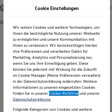
Modelle und Konfigurator
Cookie Einstellungen
Konfigurator
Modelle vergleichen
Konfiguration laden
Startseite
Angebotsanfrage
Zum
Zum
Autosuche
Wir nutzen Cookies und weitere Technologien, um
Hauptinhalt
Footer
Elektroautos
springen
springen
Ihnen die bestmögliche Nutzung unserer Webseite
ENERGY Sondermodelle
Nutzfahrzeuge
zu ermöglichen und unsere Kommunikation mit
SUV und CUV
Ihnen zu verbessern. Wir berücksichtigen hierbei
Angebotsanfrage
Familienautos
Ihre Präferenzen und verarbeiten Daten für
Kombis
Kompaktwagen
Marketing, Analytics und Personalisierung nur,
Sportwagen
Für welches Fahrzeug interessieren Sie sich? Bitte
wenn Sie uns Ihre Einwilligung geben. Diese
Schnell verfügbare Fahrzeuge
Angebote und Produkte
können Sie jederzeit mit Wirkung für die Zukunft
wählen Sie das Fahrzeug aus, für welches Sie ein
Aktuelle Angebote
im Cookie Manager (Meine Präferenzen verwalten)
Angebot erhalten möchten.
E-Auto-Förderung
in der Datenschutzerklärung widerrufen. Weitere
Volkswagen Marktplatz
Informationen zu unseren eingesetzten Cookies
Die ENERGY Sondermodelle
Junge Gebrauchtwagen und Gebrauchtwagen
finden Sie in unserer
Cookie-Richtlinie
und unserer
Volkswagen Zertifizierte Gebrauchtwagen
Datenschutzerklärung
.
Elektromobilität bei Gebrauchtwagen
Zubehör- und Serviceangebote
Folgende Kategorien von Cookies und weitere
Saisonangebote