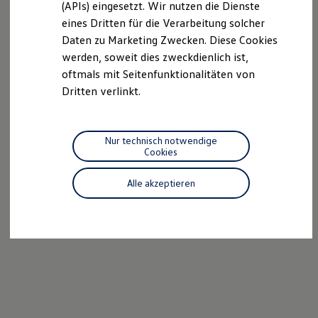
(APIs) eingesetzt. Wir nutzen die Dienste
Motorenöl und Flüssigkeiten
eines Dritten für die Verarbeitung solcher
Räder und Reifen
Pannen- und Unfallhilfe
Daten zu Marketing Zwecken. Diese Cookies
Economy Service
werden, soweit dies zweckdienlich ist,
Volkswagen Teile
oftmals mit Seitenfunktionalitäten von
Zubehör
Modellspezifisches Zubehör
Dritten verlinkt.
Schutz und Pflege
Transport
Entertainment und Elektronik
Individualisieren
Nur technisch notwendige
Wallbox und Ladekabel
Cookies
Digitale Extras
Dienste für Ihr Modell finden
Alle akzeptieren
Volkswagen Apps, Login und Shop
Handy und Fahrzeug verbinden
Updates für Software, Karten und Radio
Über Ihr Auto
Vorgängermodelle
Kundeninformationen
Volkswagen Kundenbetreuung
Warn- und Kontrollleuchten
Assistenzsysteme
Digitale Betriebsanleitung
Live Beratung