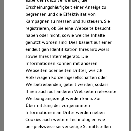
außerdem dazu verwendet, die
Hybridautos
Erscheinungshäufigkeit einer Anzeige zu
Marke und Erlebnis
begrenzen und die Effektivität von
Volkswagen R und R Experience
R-Modelle
Kampagnen zu messen und zu steuern. Sie
R Experience
registrieren, ob Sie eine Webseite besucht
Driving Experience
haben oder nicht, sowie welche Inhalte
Volkswagen entdecken
Werkbesichtigung
genutzt worden sind. Dies basiert auf einer
Factory visit
eindeutigen Identifikation Ihres Browsers
Lifestyle Shop
sowie Ihres Internetgeräts. Die
T-Roc Kollektion
Golf Kollektion
Informationen können mit anderen
ID. Kollektion
Webseiten oder Seiten Dritter, wie z.B.
Volkswagen Kollektion
Volkswagen Konzerngesellschaften oder
R-Kollektion
GTI Kollektion
Werbetreibenden, geteilt werden, sodass
Fußball Drop
Ihnen auch auf anderen Webseiten relevante
we drive football
Werbung angezeigt werden kann. Zur
#wedriveproud
Besitzer und Service
Übermittlung der vorgenannten
myVolkswagen
Informationen an Dritte werden neben
Software Updates
Cookies auch weitere Technologien wie
Service und Ersatzteile
Inspektion und HU/AU
beispielsweise serverseitige Schnittstellen
Reparaturen und Checks