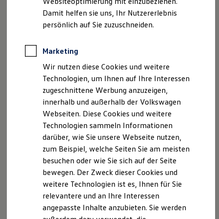
Websiteoptimierung mit einzubeziehen.
Elektrofahrzeugkonzepte
Damit helfen sie uns, Ihr Nutzererlebnis
ID. EVERY1
Reichweite
persönlich auf Sie zuzuschneiden.
Reichweite der ID. Modelle
Reichweite im Winter
Rekuperation
Marketing
Laden
Wir nutzen diese Cookies und weitere
Laden unterwegs
Laden Zuhause
Technologien, um Ihnen auf Ihre Interessen
Ladestationen finden
zugeschnittene Werbung anzuzeigen,
Ladezeitensimulator
innerhalb und außerhalb der Volkswagen
Batterie
Sicherheit
Webseiten. Diese Cookies und weitere
Garantie und Lebensdauer
Technologien sammeln Informationen
Nachhaltigkeit
darüber, wie Sie unsere Webseite nutzen,
Technologie
Kosten und Kauf
zum Beispiel, welche Seiten Sie am meisten
Verbrauchskosten
besuchen oder wie Sie sich auf der Seite
Kaufoptionen
bewegen. Der Zweck dieser Cookies und
E-Auto-Förderung
Software und Konnektivität
weitere Technologien ist es, Ihnen für Sie
Die ID. Software 6
relevantere und an Ihre Interessen
ID. Software Versionen und Updates
angepasste Inhalte anzubieten. Sie werden
Digitale Extras
Schnittstellen zu Ihrem ID.