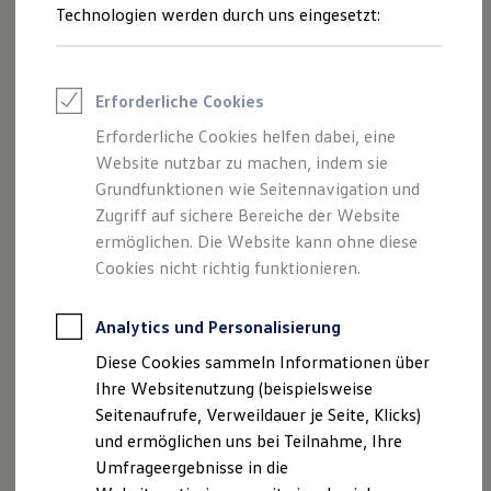
Reifenpakete
Technologien werden durch uns eingesetzt:
Leasing
Leasing-Angebote
Gebrauchtwagen Leasing
Junge Gebrauchtwagen-Leasing
Erforderliche Cookies
Elektroauto Leasing
Kleinwagen-Leasing
Erforderliche Cookies helfen dabei, eine
Leasing ohne Anzahlung
Website nutzbar zu machen, indem sie
Finanzierung
Autokredit mit Schlussrate
Grundfunktionen wie Seitennavigation und
Versicherungen und Garantien
Zugriff auf sichere Bereiche der Website
Kfz-Versicherung
ermöglichen. Die Website kann ohne diese
Restschuldversicherungen
Garantien
Cookies nicht richtig funktionieren.
Wartungsverträge
Geschäftskunden
Professional Class bei Volkswagen
Analytics und Personalisierung
Großkunden
Diese Cookies sammeln Informationen über
Behörden
Direktkunden
Ihre Websitenutzung (beispielsweise
Sonderfahrzeuge
Seitenaufrufe, Verweildauer je Seite, Klicks)
Anpfiff zum Gewinn
und ermöglichen uns bei Teilnahme, Ihre
Elektromobilität
Elektroautos
Umfrageergebnisse in die
ID. Tutorials