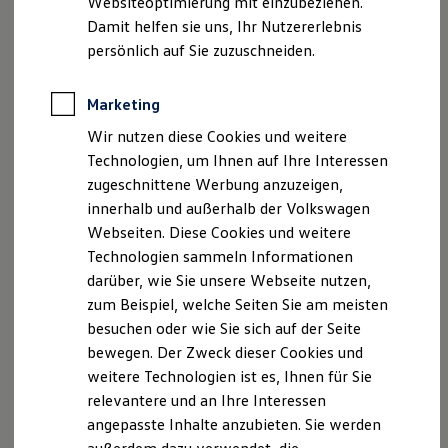
Websiteoptimierung mit einzubeziehen.
Elektrofahrzeugkonzepte
Damit helfen sie uns, Ihr Nutzererlebnis
ID. EVERY1
Reichweite
persönlich auf Sie zuzuschneiden.
Reichweite der ID. Modelle
Reichweite im Winter
Rekuperation
Marketing
Laden
Wir nutzen diese Cookies und weitere
Laden unterwegs
Laden Zuhause
Technologien, um Ihnen auf Ihre Interessen
Ladestationen finden
zugeschnittene Werbung anzuzeigen,
Ladezeitensimulator
innerhalb und außerhalb der Volkswagen
Batterie
Sicherheit
Webseiten. Diese Cookies und weitere
Garantie und Lebensdauer
Technologien sammeln Informationen
Nachhaltigkeit
darüber, wie Sie unsere Webseite nutzen,
Technologie
Kosten und Kauf
zum Beispiel, welche Seiten Sie am meisten
Verbrauchskosten
besuchen oder wie Sie sich auf der Seite
Kaufoptionen
bewegen. Der Zweck dieser Cookies und
E-Auto-Förderung
Software und Konnektivität
weitere Technologien ist es, Ihnen für Sie
Die ID. Software 6
relevantere und an Ihre Interessen
ID. Software Versionen und Updates
angepasste Inhalte anzubieten. Sie werden
Digitale Extras
Schnittstellen zu Ihrem ID.