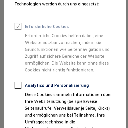
Reifenpakete
Technologien werden durch uns eingesetzt:
Leasing
Leasing-Angebote
Gebrauchtwagen Leasing
Junge Gebrauchtwagen-Leasing
Erforderliche Cookies
Elektroauto Leasing
Kleinwagen-Leasing
Erforderliche Cookies helfen dabei, eine
Leasing ohne Anzahlung
Website nutzbar zu machen, indem sie
Finanzierung
Autokredit mit Schlussrate
Grundfunktionen wie Seitennavigation und
Versicherungen und Garantien
Zugriff auf sichere Bereiche der Website
Kfz-Versicherung
ermöglichen. Die Website kann ohne diese
Restschuldversicherungen
Garantien
Cookies nicht richtig funktionieren.
Wartungsverträge
Geschäftskunden
Professional Class bei Volkswagen
Analytics und Personalisierung
Großkunden
Diese Cookies sammeln Informationen über
Behörden
Direktkunden
Ihre Websitenutzung (beispielsweise
Sonderfahrzeuge
Seitenaufrufe, Verweildauer je Seite, Klicks)
Anpfiff zum Gewinn
und ermöglichen uns bei Teilnahme, Ihre
Elektromobilität
Elektroautos
Umfrageergebnisse in die
ID. Tutorials