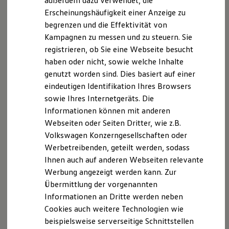
außerdem dazu verwendet, die
Hybridautos
Erscheinungshäufigkeit einer Anzeige zu
Marke und Erlebnis
begrenzen und die Effektivität von
Volkswagen R und R Experience
R-Modelle
Kampagnen zu messen und zu steuern. Sie
R Experience
registrieren, ob Sie eine Webseite besucht
Driving Experience
haben oder nicht, sowie welche Inhalte
Volkswagen entdecken
Werkbesichtigung
genutzt worden sind. Dies basiert auf einer
Factory visit
eindeutigen Identifikation Ihres Browsers
Lifestyle Shop
sowie Ihres Internetgeräts. Die
T-Roc Kollektion
Golf Kollektion
Informationen können mit anderen
ID. Kollektion
Webseiten oder Seiten Dritter, wie z.B.
Volkswagen Kollektion
Volkswagen Konzerngesellschaften oder
R-Kollektion
GTI Kollektion
Werbetreibenden, geteilt werden, sodass
Fußball Drop
Ihnen auch auf anderen Webseiten relevante
we drive football
Werbung angezeigt werden kann. Zur
#wedriveproud
Besitzer und Service
Übermittlung der vorgenannten
myVolkswagen
Informationen an Dritte werden neben
Software Updates
Cookies auch weitere Technologien wie
Service und Ersatzteile
Inspektion und HU/AU
beispielsweise serverseitige Schnittstellen
Reparaturen und Checks