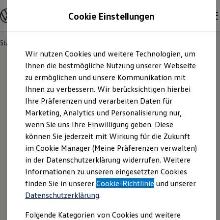
Modelle und Konfigurator
Cookie Einstellungen
Konfigurator
Modelle vergleichen
Konfiguration laden
Startseite
Angebotsanfrage
Zum
Zum
Autosuche
Wir nutzen Cookies und weitere Technologien, um
Hauptinhalt
Footer
Elektroautos
springen
springen
Ihnen die bestmögliche Nutzung unserer Webseite
ENERGY Sondermodelle
Nutzfahrzeuge
zu ermöglichen und unsere Kommunikation mit
SUV und CUV
Ihnen zu verbessern. Wir berücksichtigen hierbei
Angebotsanfrage
Familienautos
Ihre Präferenzen und verarbeiten Daten für
Kombis
Kompaktwagen
Marketing, Analytics und Personalisierung nur,
Sportwagen
Für welches Fahrzeug interessieren Sie sich? Bitte
wenn Sie uns Ihre Einwilligung geben. Diese
Schnell verfügbare Fahrzeuge
Angebote und Produkte
können Sie jederzeit mit Wirkung für die Zukunft
wählen Sie das Fahrzeug aus, für welches Sie ein
Aktuelle Angebote
im Cookie Manager (Meine Präferenzen verwalten)
Angebot erhalten möchten.
E-Auto-Förderung
in der Datenschutzerklärung widerrufen. Weitere
Volkswagen Marktplatz
Informationen zu unseren eingesetzten Cookies
Die ENERGY Sondermodelle
Junge Gebrauchtwagen und Gebrauchtwagen
finden Sie in unserer
Cookie-Richtlinie
und unserer
Volkswagen Zertifizierte Gebrauchtwagen
Datenschutzerklärung
.
Elektromobilität bei Gebrauchtwagen
Zubehör- und Serviceangebote
Folgende Kategorien von Cookies und weitere
Saisonangebote