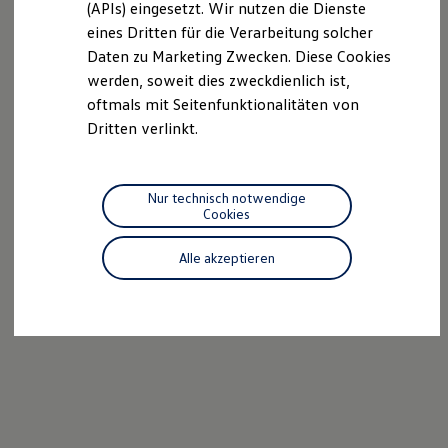
(APIs) eingesetzt. Wir nutzen die Dienste
Motorenöl und Flüssigkeiten
eines Dritten für die Verarbeitung solcher
Räder und Reifen
Pannen- und Unfallhilfe
Daten zu Marketing Zwecken. Diese Cookies
Economy Service
werden, soweit dies zweckdienlich ist,
Volkswagen Teile
oftmals mit Seitenfunktionalitäten von
Zubehör
Modellspezifisches Zubehör
Dritten verlinkt.
Schutz und Pflege
Transport
Entertainment und Elektronik
Individualisieren
Nur technisch notwendige
Wallbox und Ladekabel
Cookies
Digitale Extras
Dienste für Ihr Modell finden
Alle akzeptieren
Volkswagen Apps, Login und Shop
Handy und Fahrzeug verbinden
Updates für Software, Karten und Radio
Über Ihr Auto
Vorgängermodelle
Kundeninformationen
Volkswagen Kundenbetreuung
Warn- und Kontrollleuchten
Assistenzsysteme
Digitale Betriebsanleitung
Live Beratung