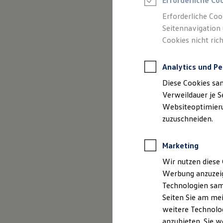
Erforderliche Co
Reifenpakete
Leasing
Erforderliche Coo
Leasing-Angebote
Seitennavigation 
Gebrauchtwagen Leasing
Cookies nicht rich
Junge Gebrauchtwagen-Leasing
Elektroauto Leasing
Kleinwagen-Leasing
Analytics und Pe
Leasing ohne Anzahlung
Finanzierung
Diese Cookies sa
Autokredit mit Schlussrate
Versicherungen und Garantien
Verweildauer je S
Kfz-Versicherung
Websiteoptimierun
Restschuldversicherungen
zuzuschneiden.
Garantien
Wartungsverträge
Geschäftskunden
Marketing
Professional Class bei Volkswagen
Großkunden
Wir nutzen diese 
Behörden
Werbung anzuzeig
Direktkunden
Sonderfahrzeuge
Technologien sam
Anpfiff zum Gewinn
Seiten Sie am mei
Elektromobilität
weitere Technolog
Elektroautos
ID. Tutorials
anzubieten. Sie w