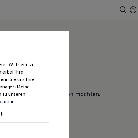
erer Webseite zu
ierbei Ihre
enn Sie uns Ihre
Manager (Meine
ches Sie ein Angebot erhalten möchten.
n zu unseren
klärung
.
t: