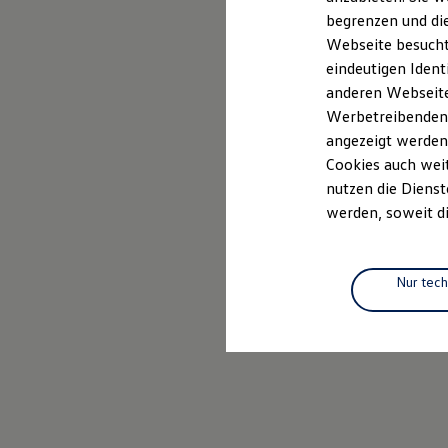
Elektrofahrzeugkonzepte
begrenzen und die
ID. EVERY1
Webseite besucht 
Reichweite
Reichweite der ID. Modelle
eindeutigen Ident
Reichweite im Winter
anderen Webseiten
Rekuperation
Werbetreibenden,
Laden
Laden unterwegs
angezeigt werden
Laden Zuhause
Cookies auch weit
Ladestationen finden
nutzen die Dienst
Ladezeitensimulator
Batterie
werden, soweit di
Sicherheit
Garantie und Lebensdauer
Nachhaltigkeit
Technologie
Nur tec
Kosten und Kauf
Verbrauchskosten
Kaufoptionen
E-Auto-Förderung
Software und Konnektivität
Die ID. Software 6
ID. Software Versionen und Updates
Digitale Extras
Schnittstellen zu Ihrem ID.