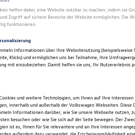
okies
kies helfen dabei, eine Website nutzbar zu machen, indem sie G
und Zugriff auf sichere Bereiche der Website ermöglichen. Die W
tig funktionieren.
rsonalisierung
mmeln Informationen über Ihre Websitenutzung (beispielsweise S
eite, Klicks) und ermöglichen uns bei Teilnahme, Ihre Umfrageerge
g mit einzubeziehen. Damit helfen sie uns, Ihr Nutzererlebnis pe
Cookies und weitere Technologien, um Ihnen auf Ihre Interessen
en, innerhalb und außerhalb der Volkswagen Webseiten. Diese C
meln Informationen darüber, wie Sie unsere Webseite nutzen, zu
sten besuchen oder wie Sie sich auf der Seite bewegen. Der Zwec
ien ist es, Ihnen für Sie relevantere und an Ihre Interessen ange
erden außerdem dazu verwendet, die Erscheinungshäufigkeit eine