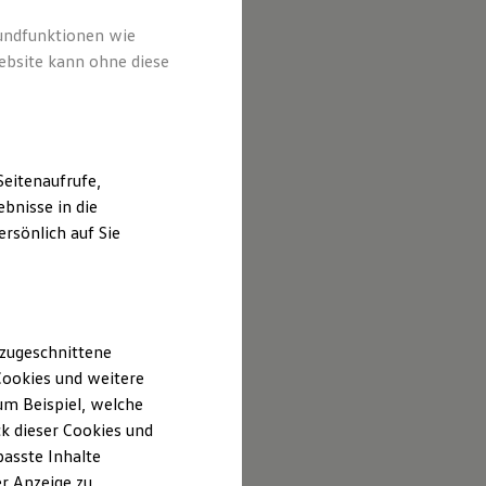
rundfunktionen wie
ebsite kann ohne diese
eitenaufrufe,
bnisse in die
rsönlich auf Sie
 zugeschnittene
ookies und weitere
m Beispiel, welche
k dieser Cookies und
passte Inhalte
r Anzeige zu