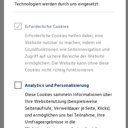
Reifenpakete
Technologien werden durch uns eingesetzt:
Leasing
Leasing-Angebote
Gebrauchtwagen Leasing
Junge Gebrauchtwagen-Leasing
Erforderliche Cookies
Elektroauto Leasing
Kleinwagen-Leasing
Erforderliche Cookies helfen dabei, eine
Leasing ohne Anzahlung
Website nutzbar zu machen, indem sie
Finanzierung
Autokredit mit Schlussrate
Grundfunktionen wie Seitennavigation und
Versicherungen und Garantien
Zugriff auf sichere Bereiche der Website
Kfz-Versicherung
ermöglichen. Die Website kann ohne diese
Restschuldversicherungen
Garantien
Cookies nicht richtig funktionieren.
Wartungsverträge
Geschäftskunden
Professional Class bei Volkswagen
Analytics und Personalisierung
Großkunden
Diese Cookies sammeln Informationen über
Behörden
Direktkunden
Ihre Websitenutzung (beispielsweise
Sonderfahrzeuge
Seitenaufrufe, Verweildauer je Seite, Klicks)
Anpfiff zum Gewinn
und ermöglichen uns bei Teilnahme, Ihre
Elektromobilität
Elektroautos
Umfrageergebnisse in die
ID. Tutorials