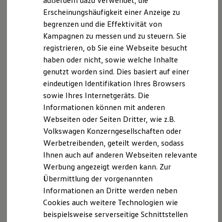
außerdem dazu verwendet, die
Hybridautos
Erscheinungshäufigkeit einer Anzeige zu
Marke und Erlebnis
begrenzen und die Effektivität von
Volkswagen R und R Experience
R-Modelle
Kampagnen zu messen und zu steuern. Sie
R Experience
registrieren, ob Sie eine Webseite besucht
Driving Experience
haben oder nicht, sowie welche Inhalte
Volkswagen entdecken
Werkbesichtigung
genutzt worden sind. Dies basiert auf einer
Factory visit
eindeutigen Identifikation Ihres Browsers
Lifestyle Shop
sowie Ihres Internetgeräts. Die
T-Roc Kollektion
Golf Kollektion
Informationen können mit anderen
ID. Kollektion
Webseiten oder Seiten Dritter, wie z.B.
Volkswagen Kollektion
Volkswagen Konzerngesellschaften oder
R-Kollektion
GTI Kollektion
Werbetreibenden, geteilt werden, sodass
Fußball Drop
Ihnen auch auf anderen Webseiten relevante
we drive football
Werbung angezeigt werden kann. Zur
#wedriveproud
Besitzer und Service
Übermittlung der vorgenannten
myVolkswagen
Informationen an Dritte werden neben
Software Updates
Cookies auch weitere Technologien wie
Service und Ersatzteile
Inspektion und HU/AU
beispielsweise serverseitige Schnittstellen
Reparaturen und Checks