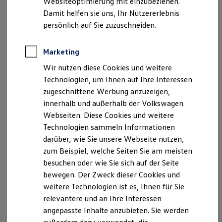
Websiteoptimierung mit einzubeziehen.
Elektrofahrzeugkonzepte
Damit helfen sie uns, Ihr Nutzererlebnis
ID. EVERY1
Reichweite
persönlich auf Sie zuzuschneiden.
Reichweite der ID. Modelle
Reichweite im Winter
Rekuperation
Marketing
Laden
Wir nutzen diese Cookies und weitere
Laden unterwegs
Laden Zuhause
Technologien, um Ihnen auf Ihre Interessen
Ladestationen finden
zugeschnittene Werbung anzuzeigen,
Ladezeitensimulator
innerhalb und außerhalb der Volkswagen
Batterie
Sicherheit
Webseiten. Diese Cookies und weitere
Garantie und Lebensdauer
Technologien sammeln Informationen
Nachhaltigkeit
darüber, wie Sie unsere Webseite nutzen,
Technologie
Kosten und Kauf
zum Beispiel, welche Seiten Sie am meisten
Verbrauchskosten
besuchen oder wie Sie sich auf der Seite
Kaufoptionen
bewegen. Der Zweck dieser Cookies und
E-Auto-Förderung
Software und Konnektivität
weitere Technologien ist es, Ihnen für Sie
Die ID. Software 6
relevantere und an Ihre Interessen
ID. Software Versionen und Updates
angepasste Inhalte anzubieten. Sie werden
Digitale Extras
Schnittstellen zu Ihrem ID.