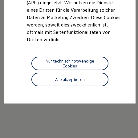
(APIs) eingesetzt. Wir nutzen die Dienste
Motorenöl und Flüssigkeiten
eines Dritten für die Verarbeitung solcher
Räder und Reifen
Pannen- und Unfallhilfe
Daten zu Marketing Zwecken. Diese Cookies
Economy Service
werden, soweit dies zweckdienlich ist,
Volkswagen Teile
oftmals mit Seitenfunktionalitäten von
Zubehör
Modellspezifisches Zubehör
Dritten verlinkt.
Schutz und Pflege
Transport
Entertainment und Elektronik
Individualisieren
Nur technisch notwendige
Wallbox und Ladekabel
Cookies
Digitale Extras
Dienste für Ihr Modell finden
Alle akzeptieren
Volkswagen Apps, Login und Shop
Handy und Fahrzeug verbinden
Updates für Software, Karten und Radio
Über Ihr Auto
Vorgängermodelle
Kundeninformationen
Volkswagen Kundenbetreuung
Warn- und Kontrollleuchten
Assistenzsysteme
Digitale Betriebsanleitung
Live Beratung