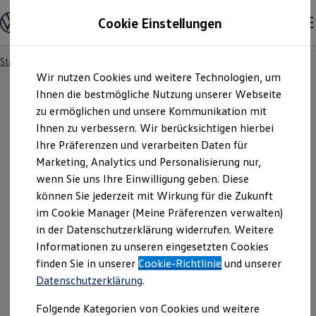
Modelle und Konfigurator
Cookie Einstellungen
Konfigurator
Modelle vergleichen
Konfiguration laden
Startseite
Angebotsanfrage
Zum
Zum
Autosuche
Wir nutzen Cookies und weitere Technologien, um
Hauptinhalt
Footer
Elektroautos
springen
springen
Ihnen die bestmögliche Nutzung unserer Webseite
ENERGY Sondermodelle
Nutzfahrzeuge
zu ermöglichen und unsere Kommunikation mit
SUV und CUV
Ihnen zu verbessern. Wir berücksichtigen hierbei
Angebotsanfrage
Familienautos
Ihre Präferenzen und verarbeiten Daten für
Kombis
Kompaktwagen
Marketing, Analytics und Personalisierung nur,
Sportwagen
Für welches Fahrzeug interessieren Sie sich? Bitte
wenn Sie uns Ihre Einwilligung geben. Diese
Schnell verfügbare Fahrzeuge
Angebote und Produkte
können Sie jederzeit mit Wirkung für die Zukunft
wählen Sie das Fahrzeug aus, für welches Sie ein
Aktuelle Angebote
im Cookie Manager (Meine Präferenzen verwalten)
Angebot erhalten möchten.
E-Auto-Förderung
in der Datenschutzerklärung widerrufen. Weitere
Volkswagen Marktplatz
Informationen zu unseren eingesetzten Cookies
Die ENERGY Sondermodelle
Junge Gebrauchtwagen und Gebrauchtwagen
finden Sie in unserer
Cookie-Richtlinie
und unserer
Volkswagen Zertifizierte Gebrauchtwagen
Datenschutzerklärung
.
Elektromobilität bei Gebrauchtwagen
Zubehör- und Serviceangebote
Folgende Kategorien von Cookies und weitere
Saisonangebote