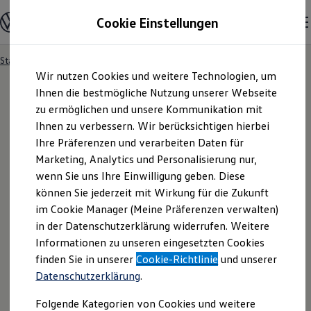
Modelle und Konfigurator
Cookie Einstellungen
Konfigurator
Modelle vergleichen
Konfiguration laden
Startseite
Angebotsanfrage
Zum
Zum
Autosuche
Wir nutzen Cookies und weitere Technologien, um
Hauptinhalt
Footer
Elektroautos
springen
springen
Ihnen die bestmögliche Nutzung unserer Webseite
ENERGY Sondermodelle
Nutzfahrzeuge
zu ermöglichen und unsere Kommunikation mit
SUV und CUV
Ihnen zu verbessern. Wir berücksichtigen hierbei
Angebotsanfrage
Familienautos
Ihre Präferenzen und verarbeiten Daten für
Kombis
Kompaktwagen
Marketing, Analytics und Personalisierung nur,
Sportwagen
Für welches Fahrzeug interessieren Sie sich? Bitte
wenn Sie uns Ihre Einwilligung geben. Diese
Schnell verfügbare Fahrzeuge
Angebote und Produkte
können Sie jederzeit mit Wirkung für die Zukunft
wählen Sie das Fahrzeug aus, für welches Sie ein
Aktuelle Angebote
im Cookie Manager (Meine Präferenzen verwalten)
Angebot erhalten möchten.
E-Auto-Förderung
in der Datenschutzerklärung widerrufen. Weitere
Volkswagen Marktplatz
Informationen zu unseren eingesetzten Cookies
Die ENERGY Sondermodelle
Junge Gebrauchtwagen und Gebrauchtwagen
finden Sie in unserer
Cookie-Richtlinie
und unserer
Volkswagen Zertifizierte Gebrauchtwagen
Datenschutzerklärung
.
Elektromobilität bei Gebrauchtwagen
Zubehör- und Serviceangebote
Folgende Kategorien von Cookies und weitere
Saisonangebote