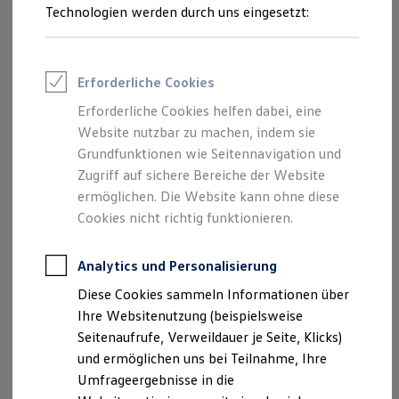
Reifenpakete
Technologien werden durch uns eingesetzt:
Leasing
Leasing-Angebote
Gebrauchtwagen Leasing
Junge Gebrauchtwagen-Leasing
Erforderliche Cookies
Elektroauto Leasing
Kleinwagen-Leasing
Erforderliche Cookies helfen dabei, eine
Leasing ohne Anzahlung
Website nutzbar zu machen, indem sie
Finanzierung
Autokredit mit Schlussrate
Grundfunktionen wie Seitennavigation und
Versicherungen und Garantien
Zugriff auf sichere Bereiche der Website
Kfz-Versicherung
ermöglichen. Die Website kann ohne diese
Restschuldversicherungen
Garantien
Cookies nicht richtig funktionieren.
Wartungsverträge
Geschäftskunden
Professional Class bei Volkswagen
Analytics und Personalisierung
Großkunden
Diese Cookies sammeln Informationen über
Behörden
Direktkunden
Ihre Websitenutzung (beispielsweise
Sonderfahrzeuge
Seitenaufrufe, Verweildauer je Seite, Klicks)
Anpfiff zum Gewinn
und ermöglichen uns bei Teilnahme, Ihre
Elektromobilität
Elektroautos
Umfrageergebnisse in die
ID. Tutorials