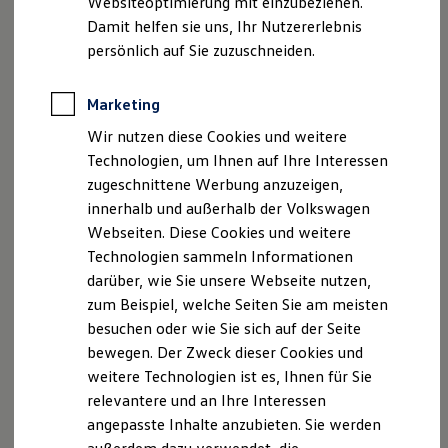
Websiteoptimierung mit einzubeziehen.
Elektrofahrzeugkonzepte
Damit helfen sie uns, Ihr Nutzererlebnis
ID. EVERY1
Reichweite
persönlich auf Sie zuzuschneiden.
Reichweite der ID. Modelle
Reichweite im Winter
Rekuperation
Marketing
Laden
Wir nutzen diese Cookies und weitere
Laden unterwegs
Laden Zuhause
Technologien, um Ihnen auf Ihre Interessen
Ladestationen finden
zugeschnittene Werbung anzuzeigen,
Ladezeitensimulator
innerhalb und außerhalb der Volkswagen
Batterie
Sicherheit
Webseiten. Diese Cookies und weitere
Garantie und Lebensdauer
Technologien sammeln Informationen
Nachhaltigkeit
darüber, wie Sie unsere Webseite nutzen,
Technologie
Kosten und Kauf
zum Beispiel, welche Seiten Sie am meisten
Verbrauchskosten
besuchen oder wie Sie sich auf der Seite
Kaufoptionen
bewegen. Der Zweck dieser Cookies und
E-Auto-Förderung
Software und Konnektivität
weitere Technologien ist es, Ihnen für Sie
Die ID. Software 6
relevantere und an Ihre Interessen
ID. Software Versionen und Updates
angepasste Inhalte anzubieten. Sie werden
Digitale Extras
Schnittstellen zu Ihrem ID.