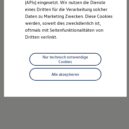
(APIs) eingesetzt. Wir nutzen die Dienste
Motorenöl und Flüssigkeiten
eines Dritten für die Verarbeitung solcher
Räder und Reifen
Pannen- und Unfallhilfe
Daten zu Marketing Zwecken. Diese Cookies
Economy Service
werden, soweit dies zweckdienlich ist,
Volkswagen Teile
oftmals mit Seitenfunktionalitäten von
Zubehör
Modellspezifisches Zubehör
Dritten verlinkt.
Schutz und Pflege
Transport
Entertainment und Elektronik
Individualisieren
Nur technisch notwendige
Wallbox und Ladekabel
Cookies
Digitale Extras
Dienste für Ihr Modell finden
Alle akzeptieren
Volkswagen Apps, Login und Shop
Handy und Fahrzeug verbinden
Updates für Software, Karten und Radio
Über Ihr Auto
Vorgängermodelle
Kundeninformationen
Volkswagen Kundenbetreuung
Warn- und Kontrollleuchten
Assistenzsysteme
Digitale Betriebsanleitung
Live Beratung