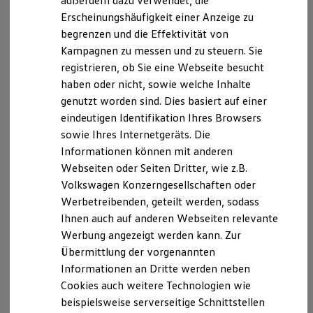
außerdem dazu verwendet, die
Hybridautos
Erscheinungshäufigkeit einer Anzeige zu
Marke und Erlebnis
begrenzen und die Effektivität von
Volkswagen R und R Experience
R-Modelle
Kampagnen zu messen und zu steuern. Sie
R Experience
registrieren, ob Sie eine Webseite besucht
Driving Experience
haben oder nicht, sowie welche Inhalte
Volkswagen entdecken
Werkbesichtigung
genutzt worden sind. Dies basiert auf einer
Factory visit
eindeutigen Identifikation Ihres Browsers
Lifestyle Shop
sowie Ihres Internetgeräts. Die
T-Roc Kollektion
Golf Kollektion
Informationen können mit anderen
ID. Kollektion
Webseiten oder Seiten Dritter, wie z.B.
Volkswagen Kollektion
Volkswagen Konzerngesellschaften oder
R-Kollektion
GTI Kollektion
Werbetreibenden, geteilt werden, sodass
Fußball Drop
Ihnen auch auf anderen Webseiten relevante
we drive football
Werbung angezeigt werden kann. Zur
#wedriveproud
Besitzer und Service
Übermittlung der vorgenannten
myVolkswagen
Informationen an Dritte werden neben
Software Updates
Cookies auch weitere Technologien wie
Service und Ersatzteile
Inspektion und HU/AU
beispielsweise serverseitige Schnittstellen
Reparaturen und Checks