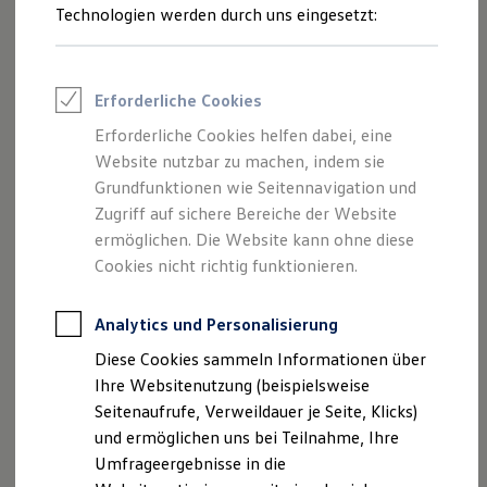
Reifenpakete
Technologien werden durch uns eingesetzt:
Leasing
Leasing-Angebote
Gebrauchtwagen Leasing
Junge Gebrauchtwagen-Leasing
Erforderliche Cookies
Elektroauto Leasing
Kleinwagen-Leasing
Erforderliche Cookies helfen dabei, eine
Leasing ohne Anzahlung
Website nutzbar zu machen, indem sie
Finanzierung
Autokredit mit Schlussrate
Grundfunktionen wie Seitennavigation und
Versicherungen und Garantien
Zugriff auf sichere Bereiche der Website
Kfz-Versicherung
ermöglichen. Die Website kann ohne diese
Restschuldversicherungen
Garantien
Cookies nicht richtig funktionieren.
Wartungsverträge
Geschäftskunden
Professional Class bei Volkswagen
Analytics und Personalisierung
Großkunden
Diese Cookies sammeln Informationen über
Behörden
Direktkunden
Ihre Websitenutzung (beispielsweise
Sonderfahrzeuge
Seitenaufrufe, Verweildauer je Seite, Klicks)
Anpfiff zum Gewinn
und ermöglichen uns bei Teilnahme, Ihre
Elektromobilität
Elektroautos
Umfrageergebnisse in die
ID. Tutorials