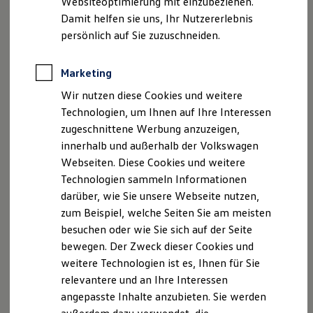
Websiteoptimierung mit einzubeziehen.
Elektrofahrzeugkonzepte
Damit helfen sie uns, Ihr Nutzererlebnis
ID. EVERY1
Reichweite
persönlich auf Sie zuzuschneiden.
Reichweite der ID. Modelle
Reichweite im Winter
Rekuperation
Marketing
Laden
Wir nutzen diese Cookies und weitere
Laden unterwegs
Laden Zuhause
Technologien, um Ihnen auf Ihre Interessen
Ladestationen finden
zugeschnittene Werbung anzuzeigen,
Ladezeitensimulator
innerhalb und außerhalb der Volkswagen
Batterie
Sicherheit
Webseiten. Diese Cookies und weitere
Garantie und Lebensdauer
Technologien sammeln Informationen
Nachhaltigkeit
darüber, wie Sie unsere Webseite nutzen,
Technologie
Kosten und Kauf
zum Beispiel, welche Seiten Sie am meisten
Verbrauchskosten
besuchen oder wie Sie sich auf der Seite
Kaufoptionen
bewegen. Der Zweck dieser Cookies und
E-Auto-Förderung
Software und Konnektivität
weitere Technologien ist es, Ihnen für Sie
Die ID. Software 6
relevantere und an Ihre Interessen
ID. Software Versionen und Updates
angepasste Inhalte anzubieten. Sie werden
Digitale Extras
Schnittstellen zu Ihrem ID.