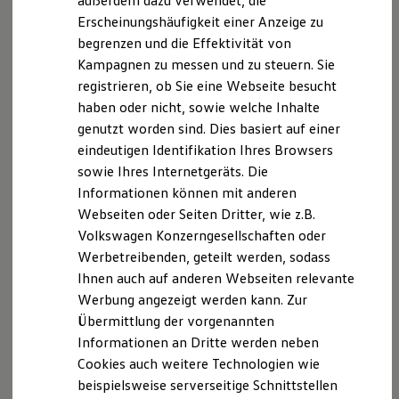
außerdem dazu verwendet, die
Hybridautos
Erscheinungshäufigkeit einer Anzeige zu
Marke und Erlebnis
begrenzen und die Effektivität von
Volkswagen R und R Experience
R-Modelle
Kampagnen zu messen und zu steuern. Sie
R Experience
registrieren, ob Sie eine Webseite besucht
Driving Experience
haben oder nicht, sowie welche Inhalte
Volkswagen entdecken
Werkbesichtigung
genutzt worden sind. Dies basiert auf einer
Factory visit
eindeutigen Identifikation Ihres Browsers
Lifestyle Shop
sowie Ihres Internetgeräts. Die
T-Roc Kollektion
Golf Kollektion
Informationen können mit anderen
ID. Kollektion
Webseiten oder Seiten Dritter, wie z.B.
Volkswagen Kollektion
Volkswagen Konzerngesellschaften oder
R-Kollektion
GTI Kollektion
Werbetreibenden, geteilt werden, sodass
Fußball Drop
Ihnen auch auf anderen Webseiten relevante
we drive football
Werbung angezeigt werden kann. Zur
#wedriveproud
Besitzer und Service
Übermittlung der vorgenannten
myVolkswagen
Informationen an Dritte werden neben
Software Updates
Cookies auch weitere Technologien wie
Service und Ersatzteile
Inspektion und HU/AU
beispielsweise serverseitige Schnittstellen
Reparaturen und Checks