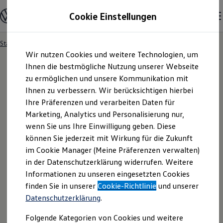
Modelle und Konfigurator
Cookie Einstellungen
Konfigurator
Modelle vergleichen
Konfiguration laden
Startseite
Angebotsanfrage
Zum
Zum
Autosuche
Wir nutzen Cookies und weitere Technologien, um
Hauptinhalt
Footer
Elektroautos
springen
springen
Ihnen die bestmögliche Nutzung unserer Webseite
ENERGY Sondermodelle
Nutzfahrzeuge
zu ermöglichen und unsere Kommunikation mit
SUV und CUV
Ihnen zu verbessern. Wir berücksichtigen hierbei
Angebotsanfrage
Familienautos
Ihre Präferenzen und verarbeiten Daten für
Kombis
Kompaktwagen
Marketing, Analytics und Personalisierung nur,
Sportwagen
Für welches Fahrzeug interessieren Sie sich? Bitte
wenn Sie uns Ihre Einwilligung geben. Diese
Schnell verfügbare Fahrzeuge
Angebote und Produkte
können Sie jederzeit mit Wirkung für die Zukunft
wählen Sie das Fahrzeug aus, für welches Sie ein
Aktuelle Angebote
im Cookie Manager (Meine Präferenzen verwalten)
Angebot erhalten möchten.
E-Auto-Förderung
in der Datenschutzerklärung widerrufen. Weitere
Volkswagen Marktplatz
Informationen zu unseren eingesetzten Cookies
Die ENERGY Sondermodelle
Junge Gebrauchtwagen und Gebrauchtwagen
finden Sie in unserer
Cookie-Richtlinie
und unserer
Volkswagen Zertifizierte Gebrauchtwagen
Datenschutzerklärung
.
Elektromobilität bei Gebrauchtwagen
Zubehör- und Serviceangebote
Folgende Kategorien von Cookies und weitere
Saisonangebote