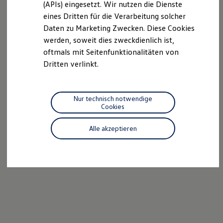
(APIs) eingesetzt. Wir nutzen die Dienste
Motorenöl und Flüssigkeiten
eines Dritten für die Verarbeitung solcher
Räder und Reifen
Pannen- und Unfallhilfe
Daten zu Marketing Zwecken. Diese Cookies
Economy Service
werden, soweit dies zweckdienlich ist,
Volkswagen Teile
oftmals mit Seitenfunktionalitäten von
Zubehör
Modellspezifisches Zubehör
Dritten verlinkt.
Schutz und Pflege
Transport
Entertainment und Elektronik
Individualisieren
Nur technisch notwendige
Wallbox und Ladekabel
Cookies
Digitale Extras
Dienste für Ihr Modell finden
Alle akzeptieren
Volkswagen Apps, Login und Shop
Handy und Fahrzeug verbinden
Updates für Software, Karten und Radio
Über Ihr Auto
Vorgängermodelle
Kundeninformationen
Volkswagen Kundenbetreuung
Warn- und Kontrollleuchten
Assistenzsysteme
Digitale Betriebsanleitung
Live Beratung