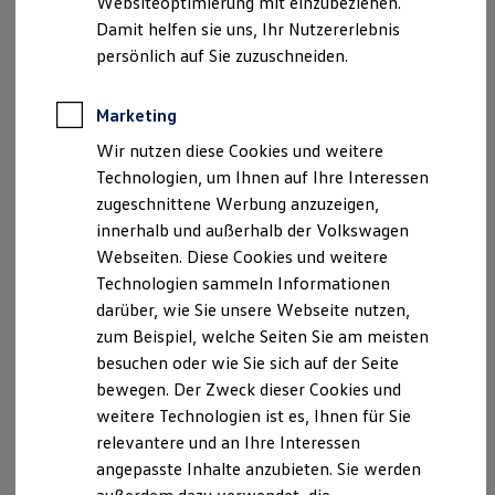
Websiteoptimierung mit einzubeziehen.
Elektrofahrzeugkonzepte
Damit helfen sie uns, Ihr Nutzererlebnis
ID. EVERY1
Reichweite
persönlich auf Sie zuzuschneiden.
Reichweite der ID. Modelle
Reichweite im Winter
Rekuperation
Marketing
Laden
Wir nutzen diese Cookies und weitere
Laden unterwegs
Laden Zuhause
Technologien, um Ihnen auf Ihre Interessen
Ladestationen finden
zugeschnittene Werbung anzuzeigen,
Ladezeitensimulator
innerhalb und außerhalb der Volkswagen
Batterie
Sicherheit
Webseiten. Diese Cookies und weitere
Garantie und Lebensdauer
Technologien sammeln Informationen
Nachhaltigkeit
darüber, wie Sie unsere Webseite nutzen,
Technologie
Kosten und Kauf
zum Beispiel, welche Seiten Sie am meisten
Verbrauchskosten
besuchen oder wie Sie sich auf der Seite
Kaufoptionen
bewegen. Der Zweck dieser Cookies und
E-Auto-Förderung
Software und Konnektivität
weitere Technologien ist es, Ihnen für Sie
Die ID. Software 6
relevantere und an Ihre Interessen
ID. Software Versionen und Updates
angepasste Inhalte anzubieten. Sie werden
Digitale Extras
Schnittstellen zu Ihrem ID.