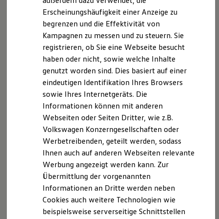
außerdem dazu verwendet, die
Hybridautos
Erscheinungshäufigkeit einer Anzeige zu
Marke und Erlebnis
begrenzen und die Effektivität von
Volkswagen R und R Experience
R-Modelle
Kampagnen zu messen und zu steuern. Sie
R Experience
registrieren, ob Sie eine Webseite besucht
Driving Experience
haben oder nicht, sowie welche Inhalte
Volkswagen entdecken
Werkbesichtigung
genutzt worden sind. Dies basiert auf einer
Factory visit
eindeutigen Identifikation Ihres Browsers
Lifestyle Shop
sowie Ihres Internetgeräts. Die
T-Roc Kollektion
Golf Kollektion
Informationen können mit anderen
ID. Kollektion
Webseiten oder Seiten Dritter, wie z.B.
Volkswagen Kollektion
Volkswagen Konzerngesellschaften oder
R-Kollektion
GTI Kollektion
Werbetreibenden, geteilt werden, sodass
Fußball Drop
Ihnen auch auf anderen Webseiten relevante
we drive football
Werbung angezeigt werden kann. Zur
#wedriveproud
Besitzer und Service
Übermittlung der vorgenannten
myVolkswagen
Informationen an Dritte werden neben
Software Updates
Cookies auch weitere Technologien wie
Service und Ersatzteile
Inspektion und HU/AU
beispielsweise serverseitige Schnittstellen
Reparaturen und Checks