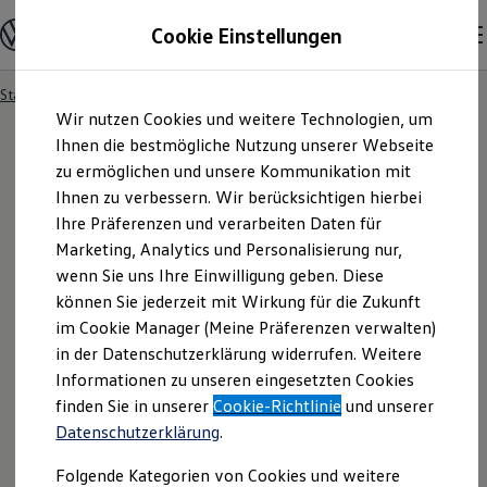
Modelle und Konfigurator
Cookie Einstellungen
Konfigurator
Modelle vergleichen
Konfiguration laden
Startseite
Angebotsanfrage
Zum
Zum
Autosuche
Wir nutzen Cookies und weitere Technologien, um
Hauptinhalt
Footer
Elektroautos
springen
springen
Ihnen die bestmögliche Nutzung unserer Webseite
ENERGY Sondermodelle
Nutzfahrzeuge
zu ermöglichen und unsere Kommunikation mit
SUV und CUV
Ihnen zu verbessern. Wir berücksichtigen hierbei
Angebotsanfrage
Familienautos
Ihre Präferenzen und verarbeiten Daten für
Kombis
Kompaktwagen
Marketing, Analytics und Personalisierung nur,
Sportwagen
Für welches Fahrzeug interessieren Sie sich? Bitte
wenn Sie uns Ihre Einwilligung geben. Diese
Schnell verfügbare Fahrzeuge
Angebote und Produkte
können Sie jederzeit mit Wirkung für die Zukunft
wählen Sie das Fahrzeug aus, für welches Sie ein
Aktuelle Angebote
im Cookie Manager (Meine Präferenzen verwalten)
Angebot erhalten möchten.
E-Auto-Förderung
in der Datenschutzerklärung widerrufen. Weitere
Volkswagen Marktplatz
Informationen zu unseren eingesetzten Cookies
Die ENERGY Sondermodelle
Junge Gebrauchtwagen und Gebrauchtwagen
finden Sie in unserer
Cookie-Richtlinie
und unserer
Volkswagen Zertifizierte Gebrauchtwagen
Datenschutzerklärung
.
Elektromobilität bei Gebrauchtwagen
Zubehör- und Serviceangebote
Folgende Kategorien von Cookies und weitere
Saisonangebote