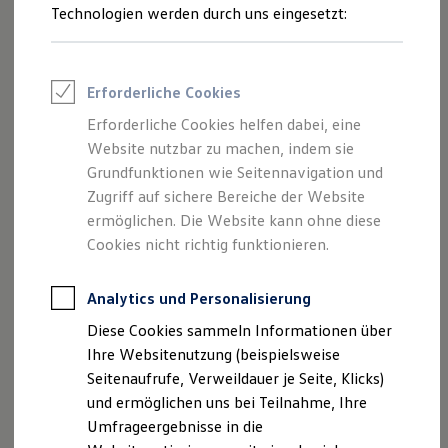
Reifenpakete
Technologien werden durch uns eingesetzt:
Leasing
Leasing-Angebote
Gebrauchtwagen Leasing
Junge Gebrauchtwagen-Leasing
Erforderliche Cookies
Elektroauto Leasing
Kleinwagen-Leasing
Erforderliche Cookies helfen dabei, eine
Leasing ohne Anzahlung
Website nutzbar zu machen, indem sie
Finanzierung
Autokredit mit Schlussrate
Grundfunktionen wie Seitennavigation und
Versicherungen und Garantien
Zugriff auf sichere Bereiche der Website
Kfz-Versicherung
ermöglichen. Die Website kann ohne diese
Restschuldversicherungen
Garantien
Cookies nicht richtig funktionieren.
Wartungsverträge
Geschäftskunden
Professional Class bei Volkswagen
Analytics und Personalisierung
Großkunden
Diese Cookies sammeln Informationen über
Behörden
Direktkunden
Ihre Websitenutzung (beispielsweise
Sonderfahrzeuge
Seitenaufrufe, Verweildauer je Seite, Klicks)
Anpfiff zum Gewinn
und ermöglichen uns bei Teilnahme, Ihre
Elektromobilität
Elektroautos
Umfrageergebnisse in die
ID. Tutorials