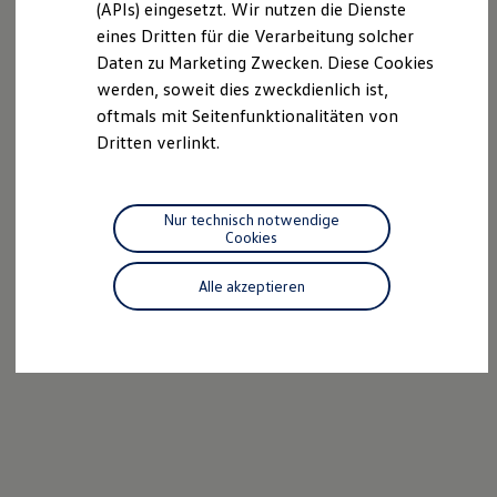
(APIs) eingesetzt. Wir nutzen die Dienste
Motorenöl und Flüssigkeiten
eines Dritten für die Verarbeitung solcher
Räder und Reifen
Pannen- und Unfallhilfe
Daten zu Marketing Zwecken. Diese Cookies
Economy Service
werden, soweit dies zweckdienlich ist,
Volkswagen Teile
oftmals mit Seitenfunktionalitäten von
Zubehör
Modellspezifisches Zubehör
Dritten verlinkt.
Schutz und Pflege
Transport
Entertainment und Elektronik
Individualisieren
Nur technisch notwendige
Wallbox und Ladekabel
Cookies
Digitale Extras
Dienste für Ihr Modell finden
Alle akzeptieren
Volkswagen Apps, Login und Shop
Handy und Fahrzeug verbinden
Updates für Software, Karten und Radio
Über Ihr Auto
Vorgängermodelle
Kundeninformationen
Volkswagen Kundenbetreuung
Warn- und Kontrollleuchten
Assistenzsysteme
Digitale Betriebsanleitung
Live Beratung