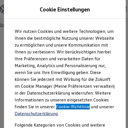
Modelle und Konfigurator
Cookie Einstellungen
Konfigurator
Modelle vergleichen
Konfiguration laden
Startseite
Angebotsanfrage
Zum
Zum
Autosuche
Wir nutzen Cookies und weitere Technologien, um
Hauptinhalt
Footer
Elektroautos
springen
springen
Ihnen die bestmögliche Nutzung unserer Webseite
ENERGY Sondermodelle
Nutzfahrzeuge
zu ermöglichen und unsere Kommunikation mit
SUV und CUV
Ihnen zu verbessern. Wir berücksichtigen hierbei
Angebotsanfrage
Familienautos
Ihre Präferenzen und verarbeiten Daten für
Kombis
Kompaktwagen
Marketing, Analytics und Personalisierung nur,
Sportwagen
Für welches Fahrzeug interessieren Sie sich? Bitte
wenn Sie uns Ihre Einwilligung geben. Diese
Schnell verfügbare Fahrzeuge
Angebote und Produkte
können Sie jederzeit mit Wirkung für die Zukunft
wählen Sie das Fahrzeug aus, für welches Sie ein
Aktuelle Angebote
im Cookie Manager (Meine Präferenzen verwalten)
Angebot erhalten möchten.
E-Auto-Förderung
in der Datenschutzerklärung widerrufen. Weitere
Volkswagen Marktplatz
Informationen zu unseren eingesetzten Cookies
Die ENERGY Sondermodelle
Junge Gebrauchtwagen und Gebrauchtwagen
finden Sie in unserer
Cookie-Richtlinie
und unserer
Volkswagen Zertifizierte Gebrauchtwagen
Datenschutzerklärung
.
Elektromobilität bei Gebrauchtwagen
Zubehör- und Serviceangebote
Folgende Kategorien von Cookies und weitere
Saisonangebote