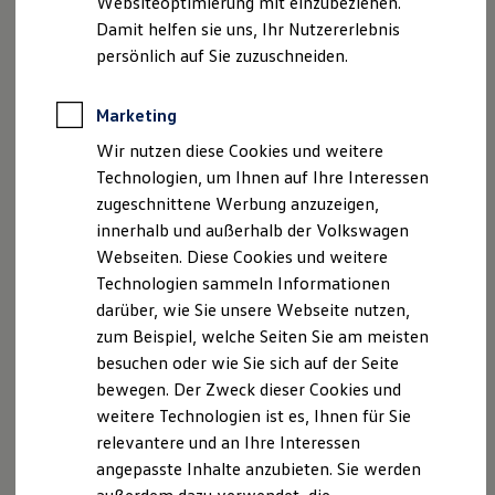
Websiteoptimierung mit einzubeziehen.
Elektrofahrzeugkonzepte
Damit helfen sie uns, Ihr Nutzererlebnis
ID. EVERY1
Reichweite
persönlich auf Sie zuzuschneiden.
Reichweite der ID. Modelle
Reichweite im Winter
Rekuperation
Marketing
Laden
Wir nutzen diese Cookies und weitere
Laden unterwegs
Laden Zuhause
Technologien, um Ihnen auf Ihre Interessen
Ladestationen finden
zugeschnittene Werbung anzuzeigen,
Ladezeitensimulator
innerhalb und außerhalb der Volkswagen
Batterie
Sicherheit
Webseiten. Diese Cookies und weitere
Garantie und Lebensdauer
Technologien sammeln Informationen
Nachhaltigkeit
darüber, wie Sie unsere Webseite nutzen,
Technologie
Kosten und Kauf
zum Beispiel, welche Seiten Sie am meisten
Verbrauchskosten
besuchen oder wie Sie sich auf der Seite
Kaufoptionen
bewegen. Der Zweck dieser Cookies und
E-Auto-Förderung
Software und Konnektivität
weitere Technologien ist es, Ihnen für Sie
Die ID. Software 6
relevantere und an Ihre Interessen
ID. Software Versionen und Updates
angepasste Inhalte anzubieten. Sie werden
Digitale Extras
Schnittstellen zu Ihrem ID.