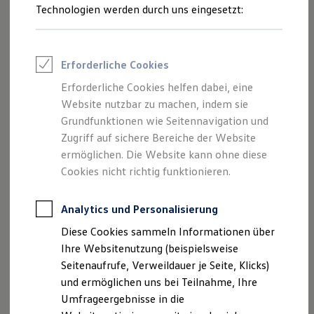
Reifenpakete
Technologien werden durch uns eingesetzt:
Leasing
Leasing-Angebote
Gebrauchtwagen Leasing
Junge Gebrauchtwagen-Leasing
Erforderliche Cookies
Elektroauto Leasing
Kleinwagen-Leasing
Erforderliche Cookies helfen dabei, eine
Leasing ohne Anzahlung
Website nutzbar zu machen, indem sie
Finanzierung
Autokredit mit Schlussrate
Grundfunktionen wie Seitennavigation und
Versicherungen und Garantien
Zugriff auf sichere Bereiche der Website
Kfz-Versicherung
ermöglichen. Die Website kann ohne diese
Restschuldversicherungen
Garantien
Cookies nicht richtig funktionieren.
Wartungsverträge
Geschäftskunden
Professional Class bei Volkswagen
Analytics und Personalisierung
Großkunden
Diese Cookies sammeln Informationen über
Behörden
Direktkunden
Ihre Websitenutzung (beispielsweise
Sonderfahrzeuge
Seitenaufrufe, Verweildauer je Seite, Klicks)
Anpfiff zum Gewinn
und ermöglichen uns bei Teilnahme, Ihre
Elektromobilität
Elektroautos
Umfrageergebnisse in die
ID. Tutorials