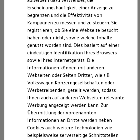
außerdem dazu verwendet, die
Hybridautos
Erscheinungshäufigkeit einer Anzeige zu
Marke und Erlebnis
begrenzen und die Effektivität von
Volkswagen R und R Experience
R-Modelle
Kampagnen zu messen und zu steuern. Sie
R Experience
registrieren, ob Sie eine Webseite besucht
Driving Experience
haben oder nicht, sowie welche Inhalte
Volkswagen entdecken
Werkbesichtigung
genutzt worden sind. Dies basiert auf einer
Factory visit
eindeutigen Identifikation Ihres Browsers
Lifestyle Shop
sowie Ihres Internetgeräts. Die
T-Roc Kollektion
Golf Kollektion
Informationen können mit anderen
ID. Kollektion
Webseiten oder Seiten Dritter, wie z.B.
Volkswagen Kollektion
Volkswagen Konzerngesellschaften oder
R-Kollektion
GTI Kollektion
Werbetreibenden, geteilt werden, sodass
Fußball Drop
Ihnen auch auf anderen Webseiten relevante
we drive football
Werbung angezeigt werden kann. Zur
#wedriveproud
Besitzer und Service
Übermittlung der vorgenannten
myVolkswagen
Informationen an Dritte werden neben
Software Updates
Cookies auch weitere Technologien wie
Service und Ersatzteile
Inspektion und HU/AU
beispielsweise serverseitige Schnittstellen
Reparaturen und Checks