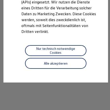
(APIs) eingesetzt. Wir nutzen die Dienste
Motorenöl und Flüssigkeiten
eines Dritten für die Verarbeitung solcher
Räder und Reifen
Pannen- und Unfallhilfe
Daten zu Marketing Zwecken. Diese Cookies
Economy Service
werden, soweit dies zweckdienlich ist,
Volkswagen Teile
oftmals mit Seitenfunktionalitäten von
Zubehör
Modellspezifisches Zubehör
Dritten verlinkt.
Schutz und Pflege
Transport
Entertainment und Elektronik
Individualisieren
Nur technisch notwendige
Wallbox und Ladekabel
Cookies
Digitale Extras
Dienste für Ihr Modell finden
Alle akzeptieren
Volkswagen Apps, Login und Shop
Handy und Fahrzeug verbinden
Updates für Software, Karten und Radio
Über Ihr Auto
Vorgängermodelle
Kundeninformationen
Volkswagen Kundenbetreuung
Warn- und Kontrollleuchten
Assistenzsysteme
Digitale Betriebsanleitung
Live Beratung