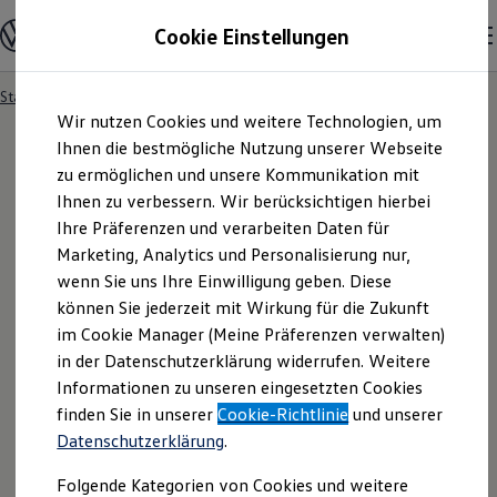
Modelle und Konfigurator
Cookie Einstellungen
Konfigurator
Modelle vergleichen
Konfiguration laden
Startseite
Probefahrtanfrage
Zum
Zum
Autosuche
Wir nutzen Cookies und weitere Technologien, um
Hauptinhalt
Footer
Elektroautos
springen
springen
Ihnen die bestmögliche Nutzung unserer Webseite
ENERGY Sondermodelle
Nutzfahrzeuge
zu ermöglichen und unsere Kommunikation mit
SUV und CUV
Ihnen zu verbessern. Wir berücksichtigen hierbei
Probefahrtanfrage
Familienautos
Ihre Präferenzen und verarbeiten Daten für
Kombis
Kompaktwagen
Marketing, Analytics und Personalisierung nur,
Sportwagen
Erleben Sie
wenn Sie uns Ihre Einwilligung geben. Diese
Volkswagen
– wo moderne Technik auf
Schnell verfügbare Fahrzeuge
Angebote und Produkte
können Sie jederzeit mit Wirkung für die Zukunft
persönlichen
Service
trifft.
Aktuelle Angebote
im Cookie Manager (Meine Präferenzen verwalten)
E-Auto-Förderung
in der Datenschutzerklärung widerrufen. Weitere
Ihr Weg zur Probefahrt beginnt hier.
Volkswagen Marktplatz
Informationen zu unseren eingesetzten Cookies
Die ENERGY Sondermodelle
Junge Gebrauchtwagen und Gebrauchtwagen
finden Sie in unserer
Cookie-Richtlinie
und unserer
Volkswagen Zertifizierte Gebrauchtwagen
Datenschutzerklärung
.
Elektromobilität bei Gebrauchtwagen
Zubehör- und Serviceangebote
Folgende Kategorien von Cookies und weitere
Saisonangebote