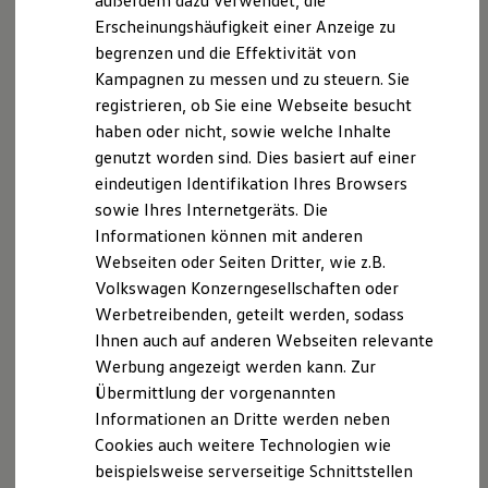
außerdem dazu verwendet, die
Hybridautos
Erscheinungshäufigkeit einer Anzeige zu
Marke und Erlebnis
begrenzen und die Effektivität von
Volkswagen R und R Experience
R-Modelle
Kampagnen zu messen und zu steuern. Sie
R Experience
registrieren, ob Sie eine Webseite besucht
Driving Experience
haben oder nicht, sowie welche Inhalte
Volkswagen entdecken
Werkbesichtigung
genutzt worden sind. Dies basiert auf einer
Factory visit
eindeutigen Identifikation Ihres Browsers
Lifestyle Shop
sowie Ihres Internetgeräts. Die
T-Roc Kollektion
Golf Kollektion
Informationen können mit anderen
ID. Kollektion
Webseiten oder Seiten Dritter, wie z.B.
Volkswagen Kollektion
Volkswagen Konzerngesellschaften oder
R-Kollektion
GTI Kollektion
Werbetreibenden, geteilt werden, sodass
Fußball Drop
Ihnen auch auf anderen Webseiten relevante
we drive football
Werbung angezeigt werden kann. Zur
#wedriveproud
Besitzer und Service
Übermittlung der vorgenannten
myVolkswagen
Informationen an Dritte werden neben
Software Updates
Cookies auch weitere Technologien wie
Service und Ersatzteile
Inspektion und HU/AU
beispielsweise serverseitige Schnittstellen
Reparaturen und Checks