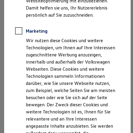
Websiteoptimierung mit einzubeziehen.
Elektrofahrzeugkonzepte
Damit helfen sie uns, Ihr Nutzererlebnis
ID. EVERY1
Reichweite
persönlich auf Sie zuzuschneiden.
Reichweite der ID. Modelle
Reichweite im Winter
Rekuperation
Marketing
Laden
Wir nutzen diese Cookies und weitere
Laden unterwegs
Laden Zuhause
Technologien, um Ihnen auf Ihre Interessen
Ladestationen finden
zugeschnittene Werbung anzuzeigen,
Ladezeitensimulator
innerhalb und außerhalb der Volkswagen
Batterie
Sicherheit
Webseiten. Diese Cookies und weitere
Garantie und Lebensdauer
Technologien sammeln Informationen
Nachhaltigkeit
darüber, wie Sie unsere Webseite nutzen,
Technologie
Kosten und Kauf
zum Beispiel, welche Seiten Sie am meisten
Verbrauchskosten
besuchen oder wie Sie sich auf der Seite
Kaufoptionen
bewegen. Der Zweck dieser Cookies und
E-Auto-Förderung
Software und Konnektivität
weitere Technologien ist es, Ihnen für Sie
Die ID. Software 6
relevantere und an Ihre Interessen
ID. Software Versionen und Updates
angepasste Inhalte anzubieten. Sie werden
Digitale Extras
Schnittstellen zu Ihrem ID.