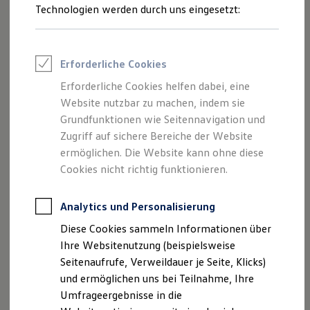
Reifenpakete
Technologien werden durch uns eingesetzt:
Leasing
Leasing-Angebote
Gebrauchtwagen Leasing
Junge Gebrauchtwagen-Leasing
Erforderliche Cookies
Elektroauto Leasing
Kleinwagen-Leasing
Erforderliche Cookies helfen dabei, eine
Leasing ohne Anzahlung
Website nutzbar zu machen, indem sie
Finanzierung
Autokredit mit Schlussrate
Grundfunktionen wie Seitennavigation und
Versicherungen und Garantien
Zugriff auf sichere Bereiche der Website
Kfz-Versicherung
ermöglichen. Die Website kann ohne diese
Restschuldversicherungen
Garantien
Cookies nicht richtig funktionieren.
Wartungsverträge
Geschäftskunden
Professional Class bei Volkswagen
Analytics und Personalisierung
Großkunden
Diese Cookies sammeln Informationen über
Behörden
Direktkunden
Ihre Websitenutzung (beispielsweise
Sonderfahrzeuge
Seitenaufrufe, Verweildauer je Seite, Klicks)
Anpfiff zum Gewinn
und ermöglichen uns bei Teilnahme, Ihre
Elektromobilität
Elektroautos
Umfrageergebnisse in die
ID. Tutorials