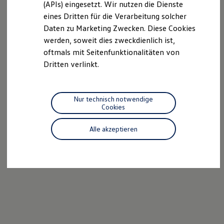
(APIs) eingesetzt. Wir nutzen die Dienste
Motorenöl und Flüssigkeiten
eines Dritten für die Verarbeitung solcher
Räder und Reifen
Pannen- und Unfallhilfe
Daten zu Marketing Zwecken. Diese Cookies
Economy Service
werden, soweit dies zweckdienlich ist,
Volkswagen Teile
oftmals mit Seitenfunktionalitäten von
Zubehör
Modellspezifisches Zubehör
Dritten verlinkt.
Schutz und Pflege
Transport
Entertainment und Elektronik
Individualisieren
Nur technisch notwendige
Wallbox und Ladekabel
Cookies
Digitale Extras
Dienste für Ihr Modell finden
Alle akzeptieren
Volkswagen Apps, Login und Shop
Handy und Fahrzeug verbinden
Updates für Software, Karten und Radio
Über Ihr Auto
Vorgängermodelle
Kundeninformationen
Volkswagen Kundenbetreuung
Warn- und Kontrollleuchten
Assistenzsysteme
Digitale Betriebsanleitung
Live Beratung