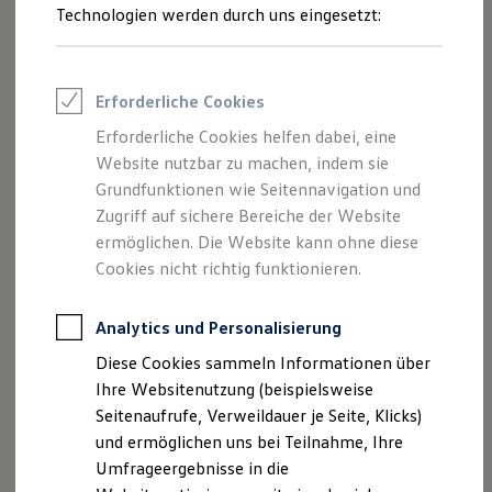
Reifenpakete
Technologien werden durch uns eingesetzt:
Leasing
Leasing-Angebote
Gebrauchtwagen Leasing
Junge Gebrauchtwagen-Leasing
Erforderliche Cookies
Elektroauto Leasing
Kleinwagen-Leasing
Erforderliche Cookies helfen dabei, eine
Leasing ohne Anzahlung
Website nutzbar zu machen, indem sie
Finanzierung
Autokredit mit Schlussrate
Grundfunktionen wie Seitennavigation und
Versicherungen und Garantien
Zugriff auf sichere Bereiche der Website
Kfz-Versicherung
ermöglichen. Die Website kann ohne diese
Restschuldversicherungen
Garantien
Cookies nicht richtig funktionieren.
Wartungsverträge
Geschäftskunden
Professional Class bei Volkswagen
Analytics und Personalisierung
Großkunden
Diese Cookies sammeln Informationen über
Behörden
Direktkunden
Ihre Websitenutzung (beispielsweise
Sonderfahrzeuge
Seitenaufrufe, Verweildauer je Seite, Klicks)
Anpfiff zum Gewinn
und ermöglichen uns bei Teilnahme, Ihre
Elektromobilität
Elektroautos
Umfrageergebnisse in die
ID. Tutorials