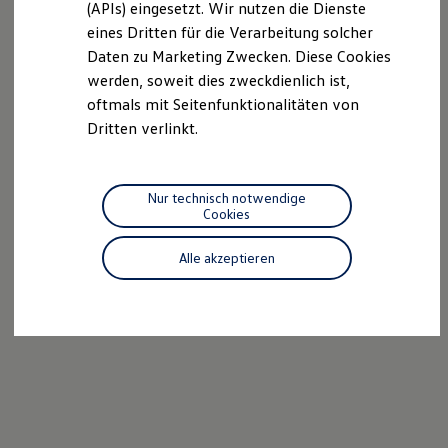
(APIs) eingesetzt. Wir nutzen die Dienste
Motorenöl und Flüssigkeiten
eines Dritten für die Verarbeitung solcher
Räder und Reifen
Pannen- und Unfallhilfe
Daten zu Marketing Zwecken. Diese Cookies
Economy Service
werden, soweit dies zweckdienlich ist,
Volkswagen Teile
oftmals mit Seitenfunktionalitäten von
Zubehör
Modellspezifisches Zubehör
Dritten verlinkt.
Schutz und Pflege
Transport
Entertainment und Elektronik
Individualisieren
Nur technisch notwendige
Wallbox und Ladekabel
Cookies
Digitale Extras
Dienste für Ihr Modell finden
Alle akzeptieren
Volkswagen Apps, Login und Shop
Handy und Fahrzeug verbinden
Updates für Software, Karten und Radio
Über Ihr Auto
Vorgängermodelle
Kundeninformationen
Volkswagen Kundenbetreuung
Warn- und Kontrollleuchten
Assistenzsysteme
Digitale Betriebsanleitung
Live Beratung