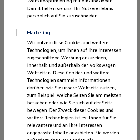
Websiteoptimierung mit einzubeziehen.
Elektrofahrzeugkonzepte
Damit helfen sie uns, Ihr Nutzererlebnis
ID. EVERY1
Reichweite
persönlich auf Sie zuzuschneiden.
Reichweite der ID. Modelle
Reichweite im Winter
Rekuperation
Marketing
Laden
Wir nutzen diese Cookies und weitere
Laden unterwegs
Laden Zuhause
Technologien, um Ihnen auf Ihre Interessen
Ladestationen finden
zugeschnittene Werbung anzuzeigen,
Ladezeitensimulator
innerhalb und außerhalb der Volkswagen
Batterie
Sicherheit
Webseiten. Diese Cookies und weitere
Garantie und Lebensdauer
Technologien sammeln Informationen
Nachhaltigkeit
darüber, wie Sie unsere Webseite nutzen,
Technologie
Kosten und Kauf
zum Beispiel, welche Seiten Sie am meisten
Verbrauchskosten
besuchen oder wie Sie sich auf der Seite
Kaufoptionen
bewegen. Der Zweck dieser Cookies und
E-Auto-Förderung
Software und Konnektivität
weitere Technologien ist es, Ihnen für Sie
Die ID. Software 6
relevantere und an Ihre Interessen
ID. Software Versionen und Updates
angepasste Inhalte anzubieten. Sie werden
Digitale Extras
Schnittstellen zu Ihrem ID.