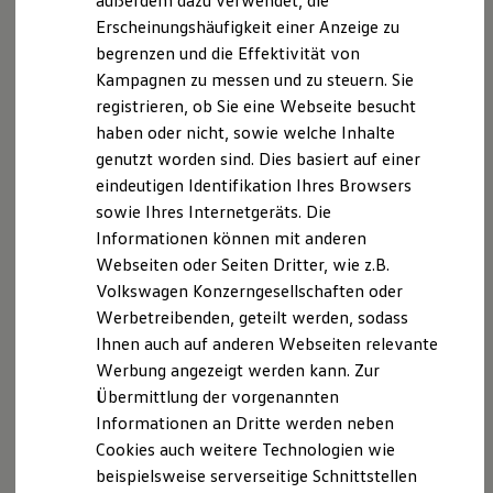
außerdem dazu verwendet, die
Hybridautos
Erscheinungshäufigkeit einer Anzeige zu
Marke und Erlebnis
begrenzen und die Effektivität von
Volkswagen R und R Experience
R-Modelle
Kampagnen zu messen und zu steuern. Sie
R Experience
registrieren, ob Sie eine Webseite besucht
Driving Experience
haben oder nicht, sowie welche Inhalte
Volkswagen entdecken
Werkbesichtigung
genutzt worden sind. Dies basiert auf einer
Factory visit
eindeutigen Identifikation Ihres Browsers
Lifestyle Shop
sowie Ihres Internetgeräts. Die
T-Roc Kollektion
Golf Kollektion
Informationen können mit anderen
ID. Kollektion
Webseiten oder Seiten Dritter, wie z.B.
Volkswagen Kollektion
Volkswagen Konzerngesellschaften oder
R-Kollektion
GTI Kollektion
Werbetreibenden, geteilt werden, sodass
Fußball Drop
Ihnen auch auf anderen Webseiten relevante
we drive football
Werbung angezeigt werden kann. Zur
#wedriveproud
Besitzer und Service
Übermittlung der vorgenannten
myVolkswagen
Informationen an Dritte werden neben
Software Updates
Cookies auch weitere Technologien wie
Service und Ersatzteile
Inspektion und HU/AU
beispielsweise serverseitige Schnittstellen
Reparaturen und Checks