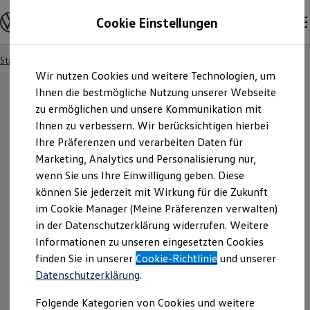
Modelle und Konfigurator
Cookie Einstellungen
Konfigurator
Modelle vergleichen
Konfiguration laden
Startseite
Ihre Service- und Produktanfrage
Zum
Zum
Autosuche
Wir nutzen Cookies und weitere Technologien, um
Hauptinhalt
Footer
Elektroautos
springen
springen
Ihnen die bestmögliche Nutzung unserer Webseite
ENERGY Sondermodelle
Nutzfahrzeuge
zu ermöglichen und unsere Kommunikation mit
SUV und CUV
Ihnen zu verbessern. Wir berücksichtigen hierbei
Ihre
Service
- und
Familienautos
Ihre Präferenzen und verarbeiten Daten für
Kombis
Kompaktwagen
Marketing, Analytics und Personalisierung nur,
Produktanfrage
Sportwagen
wenn Sie uns Ihre Einwilligung geben. Diese
Schnell verfügbare Fahrzeuge
Angebote und Produkte
können Sie jederzeit mit Wirkung für die Zukunft
Aktuelle Angebote
im Cookie Manager (Meine Präferenzen verwalten)
E-Auto-Förderung
in der Datenschutzerklärung widerrufen. Weitere
Volkswagen Marktplatz
Informationen zu unseren eingesetzten Cookies
Die ENERGY Sondermodelle
Junge Gebrauchtwagen und Gebrauchtwagen
finden Sie in unserer
Cookie-Richtlinie
und unserer
Volkswagen Zertifizierte Gebrauchtwagen
Datenschutzerklärung
.
Elektromobilität bei Gebrauchtwagen
Zubehör- und Serviceangebote
Folgende Kategorien von Cookies und weitere
Saisonangebote