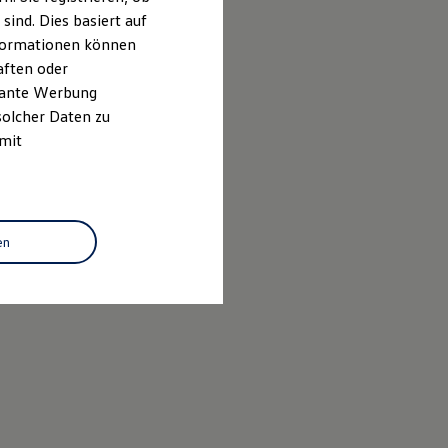
ind. Dies basiert auf
Informationen können
aften oder
evante Werbung
solcher Daten zu
 mit
en