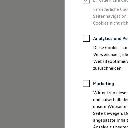
Erforderliche Co
Reifenpakete
Leasing
Erforderliche Coo
Leasing-Angebote
Seitennavigation 
Gebrauchtwagen Leasing
Cookies nicht rich
Junge Gebrauchtwagen-Leasing
Elektroauto Leasing
Kleinwagen-Leasing
Analytics und Pe
Leasing ohne Anzahlung
Finanzierung
Diese Cookies sa
Autokredit mit Schlussrate
Versicherungen und Garantien
Verweildauer je S
Kfz-Versicherung
Websiteoptimierun
Restschuldversicherungen
zuzuschneiden.
Garantien
Wartungsverträge
Geschäftskunden
Marketing
Professional Class bei Volkswagen
Großkunden
Wir nutzen diese 
Behörden
und außerhalb de
Direktkunden
Sonderfahrzeuge
unsere Webseite n
Anpfiff zum Gewinn
Seite bewegen. De
Elektromobilität
angepasste Inhalt
Elektroautos
ID. Tutorials
Anzeige zu begren