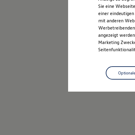
Elektrofahrzeugkonzepte
Sie eine Webseite
ID. EVERY1
einer eindeutigen
Reichweite
Reichweite der ID. Modelle
mit anderen Webse
Reichweite im Winter
Werbetreibenden,
Rekuperation
angezeigt werden 
Laden
Laden unterwegs
Marketing Zwecken
Laden Zuhause
Seitenfunktionali
Ladestationen finden
Ladezeitensimulator
Batterie
Sicherheit
Optional
Garantie und Lebensdauer
Nachhaltigkeit
Technologie
Kosten und Kauf
Verbrauchskosten
Kaufoptionen
E-Auto-Förderung
Software und Konnektivität
Die ID. Software 6
ID. Software Versionen und Updates
Digitale Extras
Schnittstellen zu Ihrem ID.