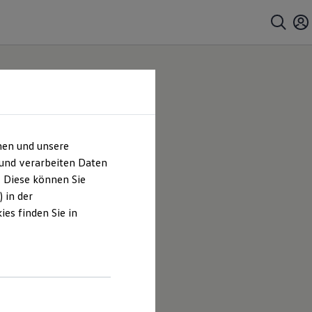
hen und unsere
frage
 und verarbeiten Daten
. Diese können Sie
 in der
es finden Sie in