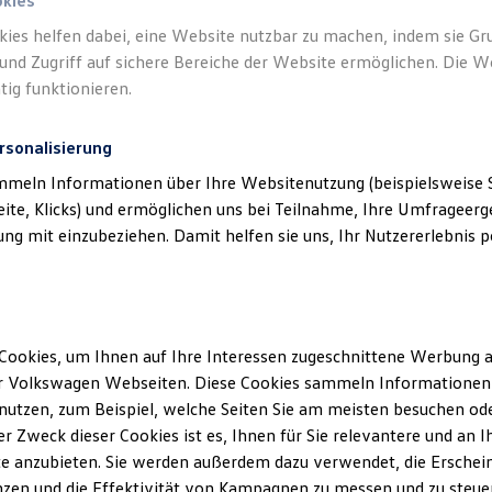
okies
kies helfen dabei, eine Website nutzbar zu machen, indem sie G
und Zugriff auf sichere Bereiche der Website ermöglichen. Die W
tig funktionieren.
rsonalisierung
mmeln Informationen über Ihre Websitenutzung (beispielsweise S
eite, Klicks) und ermöglichen uns bei Teilnahme, Ihre Umfrageerge
g mit einzubeziehen. Damit helfen sie uns, Ihr Nutzererlebnis pe
Cookies, um Ihnen auf Ihre Interessen zugeschnittene Werbung a
r Volkswagen Webseiten. Diese Cookies sammeln Informationen 
utzen, zum Beispiel, welche Seiten Sie am meisten besuchen oder
r Zweck dieser Cookies ist es, Ihnen für Sie relevantere und an I
e anzubieten. Sie werden außerdem dazu verwendet, die Erschein
zen und die Effektivität von Kampagnen zu messen und zu steuern