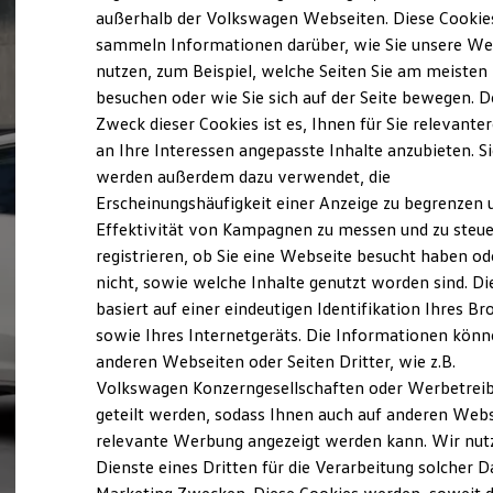
Elektrofahrzeugkonzepte
außerhalb der Volkswagen Webseiten. Diese Cookie
ID. EVERY1
sammeln Informationen darüber, wie Sie unsere We
Reichweite
nutzen, zum Beispiel, welche Seiten Sie am meisten
Reichweite der ID. Modelle
Reichweite im Winter
besuchen oder wie Sie sich auf der Seite bewegen. D
Rekuperation
Zweck dieser Cookies ist es, Ihnen für Sie relevante
Laden
an Ihre Interessen angepasste Inhalte anzubieten. S
Laden unterwegs
Laden Zuhause
werden außerdem dazu verwendet, die
Ladestationen finden
Erscheinungshäufigkeit einer Anzeige zu begrenzen 
Ladezeitensimulator
Effektivität von Kampagnen zu messen und zu steue
Batterie
Sicherheit
registrieren, ob Sie eine Webseite besucht haben od
Garantie und Lebensdauer
nicht, sowie welche Inhalte genutzt worden sind. Di
Nachhaltigkeit
basiert auf einer eindeutigen Identifikation Ihres B
Technologie
Kosten und Kauf
sowie Ihres Internetgeräts. Die Informationen kön
Verbrauchskosten
anderen Webseiten oder Seiten Dritter, wie z.B.
Kaufoptionen
Volkswagen Konzerngesellschaften oder Werbetrei
E-Auto-Förderung
Software und Konnektivität
geteilt werden, sodass Ihnen auch auf anderen Web
Die ID. Software 6
relevante Werbung angezeigt werden kann. Wir nut
ID. Software Versionen und Updates
Dienste eines Dritten für die Verarbeitung solcher D
Digitale Extras
Schnittstellen zu Ihrem ID.