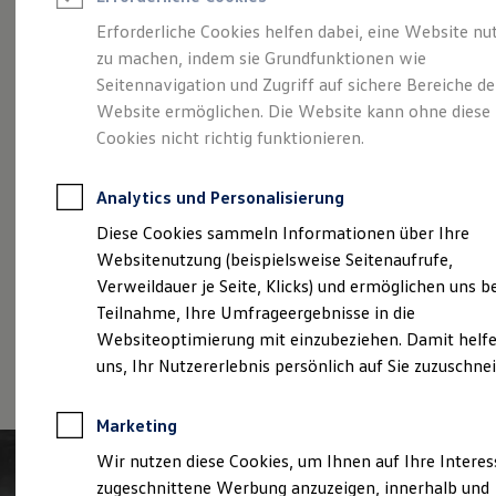
Reifenpakete
Leasing
Erforderliche Cookies helfen dabei, eine Website nu
Leasing-Angebote
zu machen, indem sie Grundfunktionen wie
Der T-Roc
Gebrauchtwagen Leasing
Seitennavigation und Zugriff auf sichere Bereiche de
Junge Gebrauchtwagen-Leasing
Elektroauto Leasing
Website ermöglichen. Die Website kann ohne diese
Kleinwagen-Leasing
Cookies nicht richtig funktionieren.
Leasing ohne Anzahlung
Finanzierung
Autokredit mit Schlussrate
Analytics und Personalisierung
Versicherungen und Garantien
Kfz-Versicherung
Diese Cookies sammeln Informationen über Ihre
Restschuldversicherungen
Websitenutzung (beispielsweise Seitenaufrufe,
Garantien
Verweildauer je Seite, Klicks) und ermöglichen uns b
Wartungsverträge
Geschäftskunden
Teilnahme, Ihre Umfrageergebnisse in die
Professional Class bei Volkswagen
Websiteoptimierung mit einzubeziehen. Damit helfe
Großkunden
(
Impressum & Rechtliches
)
uns, Ihr Nutzererlebnis persönlich auf Sie zuzuschne
Behörden
Direktkunden
Sonderfahrzeuge
Marketing
Anpfiff zum Gewinn
Elektromobilität
Wir nutzen diese Cookies, um Ihnen auf Ihre Intere
Elektroautos
zugeschnittene Werbung anzuzeigen, innerhalb und
ID. Tutorials