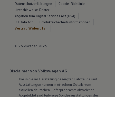
Datenschutzerklärungen
Cookie-Richtlinie
Lizenzhinweise Dritter
Angaben zum Digital Services Act (DSA)
EU Data Act
Produktsicherheitsinformationen
Vertrag Widerrufen
© Volkswagen 2026
Disclaimer von Volkswagen AG
Die in dieser Darstellung gezeigten Fahrzeuge und
Ausstattungen können in einzelnen Details vom
aktuellen deutschen Lieferprogramm abweichen.
Abgebildet sind teilweise Sonderausstattungen der
Fahrzeuge gegen Mehrpreis.
Bitte beachten Sie auch unseren Konfigurator für eine
Übersicht der aktuell verfügbaren Modelle und