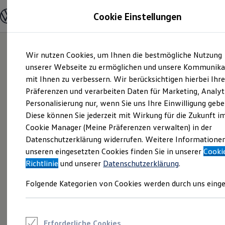
Modelle und Konfigurator
Cookie Einstellungen
Konfigurator
Modelle vergleichen
Konfiguration laden
Zum
Zum
Autosuche
Wir nutzen Cookies, um Ihnen die bestmögliche Nutzung
Hauptinhalt
Footer
Elektroautos
springen
springen
unserer Webseite zu ermöglichen und unsere Kommunika
ENERGY Sondermodelle
Nutzfahrzeuge
mit Ihnen zu verbessern. Wir berücksichtigen hierbei Ihr
SUV und CUV
Präferenzen und verarbeiten Daten für Marketing, Analyt
Familienautos
Personalisierung nur, wenn Sie uns Ihre Einwilligung gebe
Kombis
Kompaktwagen
Diese können Sie jederzeit mit Wirkung für die Zukunft i
Sportwagen
Cookie Manager (Meine Präferenzen verwalten) in der
Schnell verfügbare Fahrzeuge
Angebote und Produkte
Datenschutzerklärung widerrufen. Weitere Informatione
Aktuelle Angebote
unseren eingesetzten Cookies finden Sie in unserer
Cooki
E-Auto-Förderung
Richtlinie
und unserer
Datenschutzerklärung
.
Volkswagen Marktplatz
Die ENERGY Sondermodelle
Folgende Kategorien von Cookies werden durch uns einge
Junge Gebrauchtwagen und Gebrauchtwagen
Volkswagen Zertifizierte Gebrauchtwagen
Elektromobilität bei Gebrauchtwagen
Zubehör- und Serviceangebote
Saisonangebote
Erforderliche Cookies