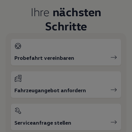
Magazin
Ihre
nächsten
Lifestyle
Transport
Familie
Schritte
Elektromobilität
Volkswagen R
Pannen- und Unfallhilfe
Volkswagen Kundenbetreuung
Probefahrt vereinbaren
Fahrzeugangebot anfordern
Serviceanfrage stellen