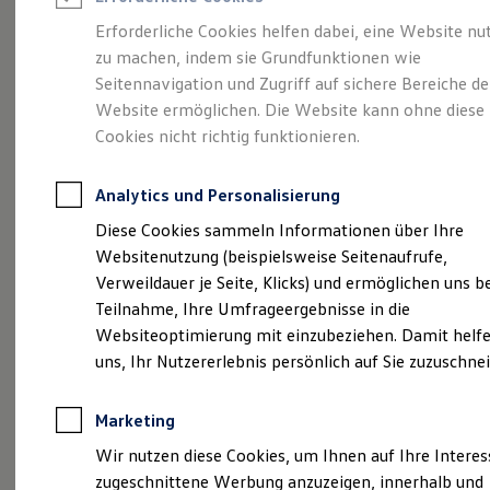
Reifenpakete
Leasing
Erforderliche Cookies helfen dabei, eine Website nu
Leasing-Angebote
zu machen, indem sie Grundfunktionen wie
Volkswagen Economy
Gebrauchtwagen Leasing
Seitennavigation und Zugriff auf sichere Bereiche de
Junge Gebrauchtwagen-Leasing
Elektroauto Leasing
Website ermöglichen. Die Website kann ohne diese
Service
Rabattaktion
Kleinwagen-Leasing
Cookies nicht richtig funktionieren.
Leasing ohne Anzahlung
Finanzierung
Autokredit mit Schlussrate
Analytics und Personalisierung
Versicherungen und Garantien
Kfz-Versicherung
Diese Cookies sammeln Informationen über Ihre
Restschuldversicherungen
Websitenutzung (beispielsweise Seitenaufrufe,
Garantien
Verweildauer je Seite, Klicks) und ermöglichen uns b
Wartungsverträge
Geschäftskunden
Teilnahme, Ihre Umfrageergebnisse in die
Professional Class bei Volkswagen
Websiteoptimierung mit einzubeziehen. Damit helfe
Großkunden
uns, Ihr Nutzererlebnis persönlich auf Sie zuzuschne
Behörden
Direktkunden
Sonderfahrzeuge
Marketing
Anpfiff zum Gewinn
Elektromobilität
Wir nutzen diese Cookies, um Ihnen auf Ihre Intere
Elektroautos
zugeschnittene Werbung anzuzeigen, innerhalb und
ID. Tutorials