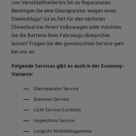
von Verschleißteilen bis hin zu Reparaturen.
Magazin
Benötigen Sie eine Glasreparatur wegen eines
Lifestyle
Transport
Steinschlags? Ist es Zeit für den nächsten
Familie
Ölwechsel bei Ihrem
Volkswagen
oder möchten
Elektromobilität
Volkswagen R
Sie die Batterie Ihres Fahrzeugs überprüfen
Pannen- und Unfallhilfe
lassen? Fragen Sie den gewünschten
Service
gern
Volkswagen Kundenbetreuung
bei uns an.
Folgende Services gibt es auch in der Economy-
Variante:
Glasreparatur
Service
Bremsen
Service
Licht
Service
/Lichttest
Inspektions
Service
LongLife
Mobilitätsgarantie