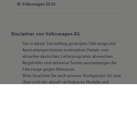
© Volkswagen 2026
Disclaimer von Volkswagen AG
Die in dieser Darstellung gezeigten Fahrzeuge und
Ausstattungen können in einzelnen Details vom
aktuellen deutschen Lieferprogramm abweichen.
Abgebildet sind teilweise Sonderausstattungen der
Fahrzeuge gegen Mehrpreis.
Bitte beachten Sie auch unseren Konfigurator für eine
Übersicht der aktuell verfügbaren Modelle und
Ausstattungen.
Die angegebenen Verbrauchs- und Emissionswerte
beziehen sich nicht auf ein einzelnes Fahrzeug und sind
nicht Bestandteil des Angebots, sondern dienen allein
Vergleichszwecken zwischen den verschiedenen
Fahrzeugtypen. Zusatzausstattungen und
Zubehör
(Anbauteile, Reifenformat usw.) können relevante
Fahrzeugparameter, wie
z. B.
Gewicht, Rollwiderstand