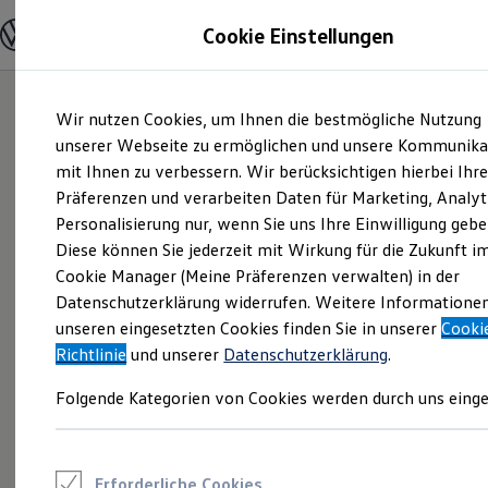
Modelle und Konfigurator
Cookie Einstellungen
Konfigurator
Modelle vergleichen
Konfiguration laden
Zum
Zum
Autosuche
Wir nutzen Cookies, um Ihnen die bestmögliche Nutzung
Hauptinhalt
Footer
Elektroautos
springen
springen
unserer Webseite zu ermöglichen und unsere Kommunika
ENERGY Sondermodelle
Nutzfahrzeuge
mit Ihnen zu verbessern. Wir berücksichtigen hierbei Ihr
SUV und CUV
Präferenzen und verarbeiten Daten für Marketing, Analyt
Familienautos
Personalisierung nur, wenn Sie uns Ihre Einwilligung gebe
Kombis
Kompaktwagen
Diese können Sie jederzeit mit Wirkung für die Zukunft i
Sportwagen
Cookie Manager (Meine Präferenzen verwalten) in der
Schnell verfügbare Fahrzeuge
Angebote und Produkte
Datenschutzerklärung widerrufen. Weitere Informatione
Aktuelle Angebote
unseren eingesetzten Cookies finden Sie in unserer
Cooki
E-Auto-Förderung
Richtlinie
und unserer
Datenschutzerklärung
.
Volkswagen Marktplatz
Die ENERGY Sondermodelle
Folgende Kategorien von Cookies werden durch uns einge
Junge Gebrauchtwagen und Gebrauchtwagen
Volkswagen Zertifizierte Gebrauchtwagen
Elektromobilität bei Gebrauchtwagen
Zubehör- und Serviceangebote
Saisonangebote
Erforderliche Cookies