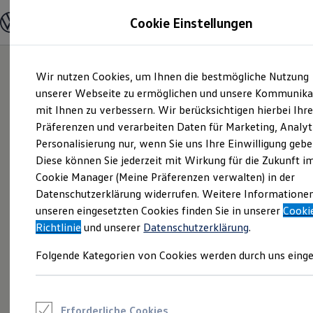
Modelle und Konfigurator
Cookie Einstellungen
Konfigurator
Modelle vergleichen
Konfiguration laden
Zum
Zum
Autosuche
Wir nutzen Cookies, um Ihnen die bestmögliche Nutzung
Hauptinhalt
Footer
Elektroautos
springen
springen
unserer Webseite zu ermöglichen und unsere Kommunika
ENERGY Sondermodelle
Nutzfahrzeuge
mit Ihnen zu verbessern. Wir berücksichtigen hierbei Ihr
SUV und CUV
Präferenzen und verarbeiten Daten für Marketing, Analyt
Familienautos
Personalisierung nur, wenn Sie uns Ihre Einwilligung gebe
Kombis
Kompaktwagen
Diese können Sie jederzeit mit Wirkung für die Zukunft i
Sportwagen
Cookie Manager (Meine Präferenzen verwalten) in der
Schnell verfügbare Fahrzeuge
Angebote und Produkte
Datenschutzerklärung widerrufen. Weitere Informatione
Aktuelle Angebote
unseren eingesetzten Cookies finden Sie in unserer
Cooki
E-Auto-Förderung
Richtlinie
und unserer
Datenschutzerklärung
.
Volkswagen Marktplatz
Die ENERGY Sondermodelle
Folgende Kategorien von Cookies werden durch uns einge
Junge Gebrauchtwagen und Gebrauchtwagen
Volkswagen Zertifizierte Gebrauchtwagen
Elektromobilität bei Gebrauchtwagen
Zubehör- und Serviceangebote
Saisonangebote
Erforderliche Cookies