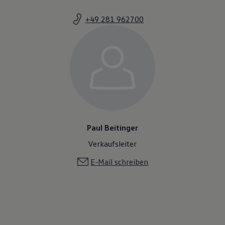
Magazin
Lifestyle
+49 281 962700
Transport
Familie
Elektromobilität
Volkswagen R
Pannen- und Unfallhilfe
Volkswagen Kundenbetreuung
Paul Beitinger
Verkaufsleiter
E-Mail schreiben