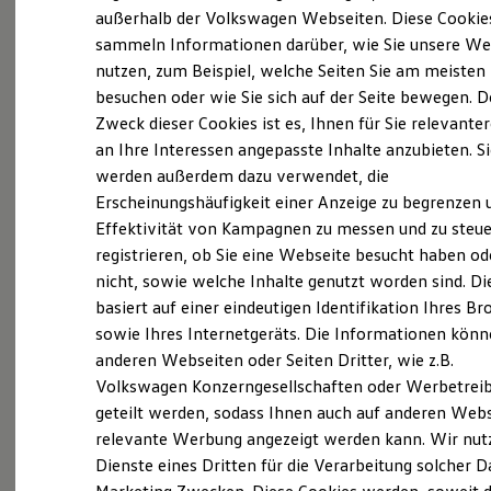
Elektrofahrzeugkonzepte
außerhalb der Volkswagen Webseiten. Diese Cookie
ID. EVERY1
sammeln Informationen darüber, wie Sie unsere We
Reichweite
nutzen, zum Beispiel, welche Seiten Sie am meisten
Reichweite der ID. Modelle
Reichweite im Winter
besuchen oder wie Sie sich auf der Seite bewegen. D
Rekuperation
Zweck dieser Cookies ist es, Ihnen für Sie relevante
Laden
an Ihre Interessen angepasste Inhalte anzubieten. S
Laden unterwegs
Laden Zuhause
werden außerdem dazu verwendet, die
Ladestationen finden
Erscheinungshäufigkeit einer Anzeige zu begrenzen 
Ladezeitensimulator
Effektivität von Kampagnen zu messen und zu steue
Batterie
Sicherheit
registrieren, ob Sie eine Webseite besucht haben od
Garantie und Lebensdauer
nicht, sowie welche Inhalte genutzt worden sind. Di
Nachhaltigkeit
basiert auf einer eindeutigen Identifikation Ihres B
Technologie
Kosten und Kauf
sowie Ihres Internetgeräts. Die Informationen kön
Verbrauchskosten
anderen Webseiten oder Seiten Dritter, wie z.B.
Kaufoptionen
Volkswagen Konzerngesellschaften oder Werbetrei
E-Auto-Förderung
Software und Konnektivität
geteilt werden, sodass Ihnen auch auf anderen Web
Die ID. Software 6
relevante Werbung angezeigt werden kann. Wir nut
ID. Software Versionen und Updates
Dienste eines Dritten für die Verarbeitung solcher D
Digitale Extras
Schnittstellen zu Ihrem ID.