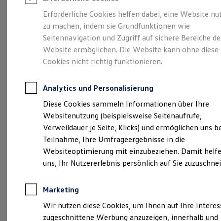
Reifenpakete
Leasing
Erforderliche Cookies helfen dabei, eine Website nu
Leasing-Angebote
zu machen, indem sie Grundfunktionen wie
Eine Spur Extra.
Der
Gebrauchtwagen Leasing
Seitennavigation und Zugriff auf sichere Bereiche de
Junge Gebrauchtwagen-Leasing
Elektroauto Leasing
Website ermöglichen. Die Website kann ohne diese
neue vollelektrische
Kleinwagen-Leasing
Cookies nicht richtig funktionieren.
Leasing ohne Anzahlung
ID. Polo
Finanzierung
Autokredit mit Schlussrate
Analytics und Personalisierung
Versicherungen und Garantien
Kfz-Versicherung
Diese Cookies sammeln Informationen über Ihre
Restschuldversicherungen
Websitenutzung (beispielsweise Seitenaufrufe,
Garantien
Verweildauer je Seite, Klicks) und ermöglichen uns b
Wartungsverträge
Geschäftskunden
Teilnahme, Ihre Umfrageergebnisse in die
Professional Class bei Volkswagen
Websiteoptimierung mit einzubeziehen. Damit helfe
Großkunden
uns, Ihr Nutzererlebnis persönlich auf Sie zuzuschne
Behörden
Direktkunden
Sonderfahrzeuge
(
Impressum & Rechtliches
)
Marketing
Anpfiff zum Gewinn
Elektromobilität
Wir nutzen diese Cookies, um Ihnen auf Ihre Intere
Elektroautos
zugeschnittene Werbung anzuzeigen, innerhalb und
ID. Tutorials