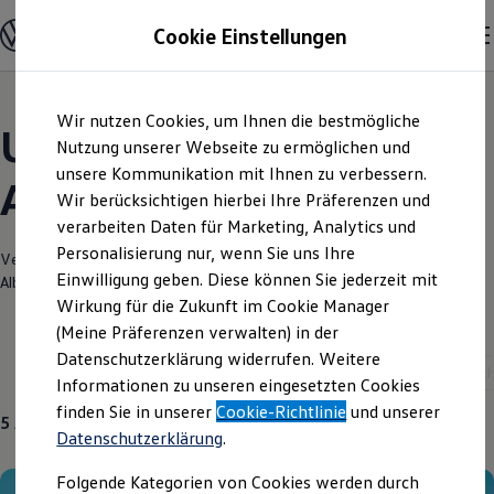
Modelle und Konfigurator
Cookie Einstellungen
Konfigurator
Modelle vergleichen
Konfiguration laden
Zum
Zum
Autosuche
Wir nutzen Cookies, um Ihnen die bestmögliche
Hauptinhalt
Footer
Elektroautos
Unsere aktuellen
springen
springen
Nutzung unserer Webseite zu ermöglichen und
ENERGY Sondermodelle
Nutzfahrzeuge
unsere Kommunikation mit Ihnen zu verbessern.
Angebote und mehr
SUV und CUV
Wir berücksichtigen hierbei Ihre Präferenzen und
Familienautos
verarbeiten Daten für Marketing, Analytics und
Kombis
Kompaktwagen
Personalisierung nur, wenn Sie uns Ihre
Verantwortlich für die Inhalte auf dieser Seite ist die Autohaus
Sportwagen
Einwilligung geben. Diese können Sie jederzeit mit
Albertsmeyer GmbH & Co. KG
(
Impressum & Rechtliches
)
Schnell verfügbare Fahrzeuge
Angebote und Produkte
Wirkung für die Zukunft im Cookie Manager
Aktuelle Angebote
(Meine Präferenzen verwalten) in der
E-Auto-Förderung
Datenschutzerklärung widerrufen. Weitere
Volkswagen Marktplatz
Aktuelle Modelle
Neuwagen
Service
Gebrauc
Informationen zu unseren eingesetzten Cookies
Die ENERGY Sondermodelle
Junge Gebrauchtwagen und Gebrauchtwagen
finden Sie in unserer
Cookie-Richtlinie
und unserer
5
Angebote
Volkswagen Zertifizierte Gebrauchtwagen
Datenschutzerklärung
.
Elektromobilität bei Gebrauchtwagen
Zubehör- und Serviceangebote
Folgende Kategorien von Cookies werden durch
Saisonangebote