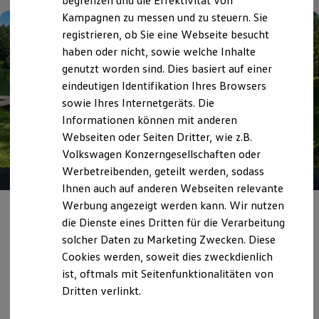
begrenzen und die Effektivität von
Hybridautos
Kampagnen zu messen und zu steuern. Sie
Marke und Erlebnis
registrieren, ob Sie eine Webseite besucht
Volkswagen R und R Experience
R-Modelle
haben oder nicht, sowie welche Inhalte
R Experience
genutzt worden sind. Dies basiert auf einer
Driving Experience
eindeutigen Identifikation Ihres Browsers
Volkswagen entdecken
Werkbesichtigung
sowie Ihres Internetgeräts. Die
Factory visit
Informationen können mit anderen
Lifestyle Shop
Webseiten oder Seiten Dritter, wie z.B.
T-Roc Kollektion
Golf Kollektion
Volkswagen Konzerngesellschaften oder
ID. Kollektion
Werbetreibenden, geteilt werden, sodass
Volkswagen Kollektion
Ihnen auch auf anderen Webseiten relevante
R-Kollektion
GTI Kollektion
Werbung angezeigt werden kann. Wir nutzen
Angebot gültig bis 30.09.2026
Privatkunden
Fußball Drop
die Dienste eines Dritten für die Verarbeitung
we drive football
solcher Daten zu Marketing Zwecken. Diese
#wedriveproud
Sommer gut,
Rate noch besser.
Besitzer und Service
Cookies werden, soweit dies zweckdienlich
myVolkswagen
Mehr Leistung für Ihr Budget: Ihr Traum-Verbrenner zu
ist, oftmals mit Seitenfunktionalitäten von
Software Updates
eiskalt kalkulierten Leasingraten.
Dritten verlinkt.
Service und Ersatzteile
Inspektion und HU/AU
Reparaturen und Checks