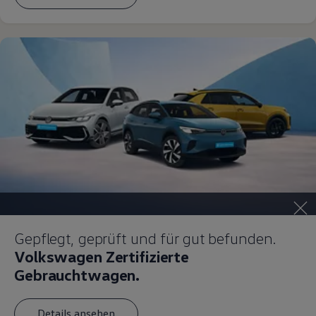
Magazin
Lifestyle
Transport
Familie
Elektromobilität
Volkswagen R
Pannen- und Unfallhilfe
Volkswagen Kundenbetreuung
Gepflegt, geprüft und für gut befunden.
Volkswagen Zertifizierte
Gebrauchtwagen.
Details ansehen