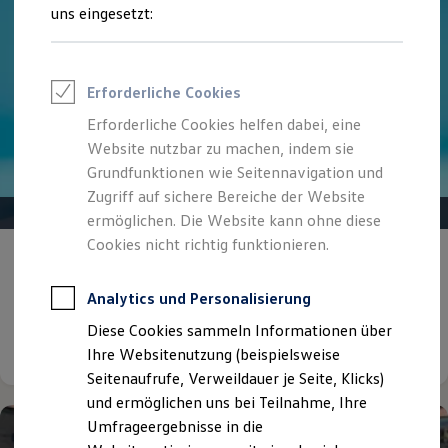
Reifenpakete
uns eingesetzt:
Leasing
Leasing-Angebote
Gebrauchtwagen Leasing
Junge Gebrauchtwagen-Leasing
Erforderliche Cookies
Elektroauto Leasing
Kleinwagen-Leasing
Erforderliche Cookies helfen dabei, eine
Leasing ohne Anzahlung
Website nutzbar zu machen, indem sie
Finanzierung
Autokredit mit Schlussrate
Grundfunktionen wie Seitennavigation und
Versicherungen und Garantien
Zugriff auf sichere Bereiche der Website
Kfz-Versicherung
ermöglichen. Die Website kann ohne diese
Restschuldversicherungen
Garantien
Cookies nicht richtig funktionieren.
Eine Spur Extra.
Der neue vollelektrische
Wartungsverträge
Geschäftskunden
ID. Polo
Professional Class bei Volkswagen
Analytics und Personalisierung
Großkunden
Diese Cookies sammeln Informationen über
Behörden
Details ansehen
Direktkunden
Ihre Websitenutzung (beispielsweise
Sonderfahrzeuge
Seitenaufrufe, Verweildauer je Seite, Klicks)
Anpfiff zum Gewinn
und ermöglichen uns bei Teilnahme, Ihre
Elektromobilität
Elektroautos
Umfrageergebnisse in die
ID. Tutorials