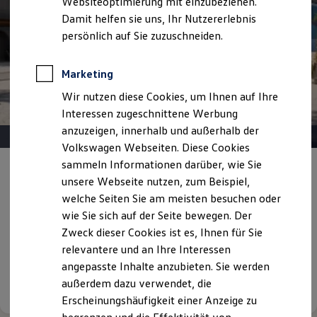
Websiteoptimierung mit einzubeziehen.
Elektrofahrzeugkonzepte
Damit helfen sie uns, Ihr Nutzererlebnis
ID. EVERY1
Reichweite
persönlich auf Sie zuzuschneiden.
Reichweite der ID. Modelle
Reichweite im Winter
Rekuperation
Marketing
Laden
Wir nutzen diese Cookies, um Ihnen auf Ihre
Laden unterwegs
Laden Zuhause
Interessen zugeschnittene Werbung
Ladestationen finden
anzuzeigen, innerhalb und außerhalb der
Ladezeitensimulator
Volkswagen Webseiten. Diese Cookies
Batterie
Sicherheit
sammeln Informationen darüber, wie Sie
Angebot gültig bis 30.09.2026
Privatkunden
Garantie und Lebensdauer
unsere Webseite nutzen, zum Beispiel,
Nachhaltigkeit
welche Seiten Sie am meisten besuchen oder
Technologie
Voller Spannung.
Gelassen kalkuliert.
Kosten und Kauf
wie Sie sich auf der Seite bewegen. Der
Verbrauchskosten
Mit frischer Energie in den Sommer: Ihr neuer ID. zu
Zweck dieser Cookies ist es, Ihnen für Sie
Kaufoptionen
entspannt machbaren Leasingraten.
relevantere und an Ihre Interessen
E-Auto-Förderung
Software und Konnektivität
angepasste Inhalte anzubieten. Sie werden
Die ID. Software 6
außerdem dazu verwendet, die
Details ansehen
ID. Software Versionen und Updates
Erscheinungshäufigkeit einer Anzeige zu
Digitale Extras
Schnittstellen zu Ihrem ID.