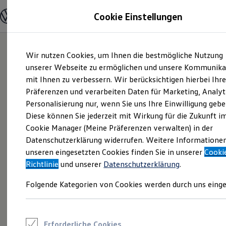
Modelle und Konfigurator
Cookie Einstellungen
Konfigurator
Modelle vergleichen
Konfiguration laden
Zum
Zum
Autosuche
Wir nutzen Cookies, um Ihnen die bestmögliche Nutzung
Hauptinhalt
Footer
Elektroautos
springen
springen
unserer Webseite zu ermöglichen und unsere Kommunika
ENERGY Sondermodelle
Nutzfahrzeuge
mit Ihnen zu verbessern. Wir berücksichtigen hierbei Ihr
SUV und CUV
Präferenzen und verarbeiten Daten für Marketing, Analyt
Familienautos
Personalisierung nur, wenn Sie uns Ihre Einwilligung gebe
Kombis
Kompaktwagen
Diese können Sie jederzeit mit Wirkung für die Zukunft i
Sportwagen
Cookie Manager (Meine Präferenzen verwalten) in der
Schnell verfügbare Fahrzeuge
Angebote und Produkte
Datenschutzerklärung widerrufen. Weitere Informatione
Aktuelle Angebote
unseren eingesetzten Cookies finden Sie in unserer
Cooki
E-Auto-Förderung
Richtlinie
und unserer
Datenschutzerklärung
.
Volkswagen Marktplatz
Die ENERGY Sondermodelle
Folgende Kategorien von Cookies werden durch uns einge
Junge Gebrauchtwagen und Gebrauchtwagen
Volkswagen Zertifizierte Gebrauchtwagen
Elektromobilität bei Gebrauchtwagen
Zubehör- und Serviceangebote
Saisonangebote
Erforderliche Cookies