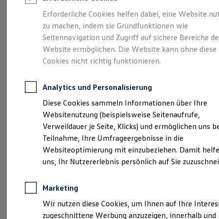
Reifenpakete
Leasing
Erforderliche Cookies helfen dabei, eine Website nu
Leasing-Angebote
zu machen, indem sie Grundfunktionen wie
Die ENERGY
Gebrauchtwagen Leasing
Seitennavigation und Zugriff auf sichere Bereiche de
Junge Gebrauchtwagen-Leasing
Elektroauto Leasing
Website ermöglichen. Die Website kann ohne diese
Sondermodelle
Kleinwagen-Leasing
Cookies nicht richtig funktionieren.
Leasing ohne Anzahlung
Finanzierung
Autokredit mit Schlussrate
Analytics und Personalisierung
Versicherungen und Garantien
Kfz-Versicherung
Diese Cookies sammeln Informationen über Ihre
Restschuldversicherungen
Websitenutzung (beispielsweise Seitenaufrufe,
Garantien
Verweildauer je Seite, Klicks) und ermöglichen uns b
Wartungsverträge
Geschäftskunden
Teilnahme, Ihre Umfrageergebnisse in die
Professional Class bei Volkswagen
Websiteoptimierung mit einzubeziehen. Damit helfe
Großkunden
uns, Ihr Nutzererlebnis persönlich auf Sie zuzuschne
Behörden
Direktkunden
Sonderfahrzeuge
Marketing
Anpfiff zum Gewinn
(
Impressum & Rechtliches
)
Elektromobilität
Wir nutzen diese Cookies, um Ihnen auf Ihre Intere
Elektroautos
zugeschnittene Werbung anzuzeigen, innerhalb und
ID. Tutorials