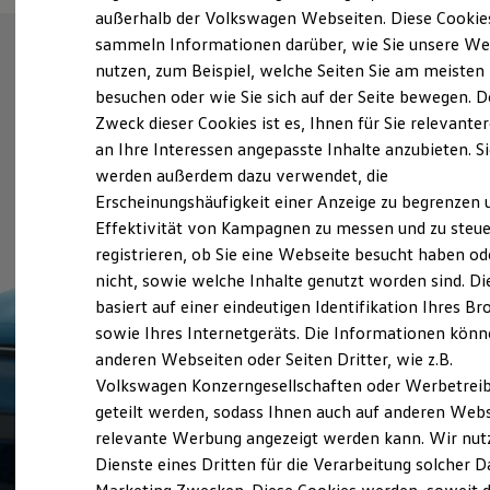
Elektrofahrzeugkonzepte
außerhalb der Volkswagen Webseiten. Diese Cookie
ID. EVERY1
sammeln Informationen darüber, wie Sie unsere We
Reichweite
nutzen, zum Beispiel, welche Seiten Sie am meisten
Reichweite der ID. Modelle
Reichweite im Winter
besuchen oder wie Sie sich auf der Seite bewegen. D
Rekuperation
Zweck dieser Cookies ist es, Ihnen für Sie relevante
Laden
an Ihre Interessen angepasste Inhalte anzubieten. S
Laden unterwegs
Laden Zuhause
werden außerdem dazu verwendet, die
Ladestationen finden
Erscheinungshäufigkeit einer Anzeige zu begrenzen 
Ladezeitensimulator
Effektivität von Kampagnen zu messen und zu steue
Batterie
Sicherheit
registrieren, ob Sie eine Webseite besucht haben od
Garantie und Lebensdauer
nicht, sowie welche Inhalte genutzt worden sind. Di
Nachhaltigkeit
basiert auf einer eindeutigen Identifikation Ihres B
Technologie
Kosten und Kauf
sowie Ihres Internetgeräts. Die Informationen kön
Verbrauchskosten
anderen Webseiten oder Seiten Dritter, wie z.B.
Kaufoptionen
Volkswagen Konzerngesellschaften oder Werbetrei
E-Auto-Förderung
Software und Konnektivität
geteilt werden, sodass Ihnen auch auf anderen Web
Die ID. Software 6
relevante Werbung angezeigt werden kann. Wir nut
ID. Software Versionen und Updates
Dienste eines Dritten für die Verarbeitung solcher D
Digitale Extras
Schnittstellen zu Ihrem ID.