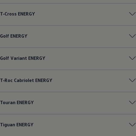
Magazin
Lifestyle
T‑Cross
ENERGY
Transport
Familie
Elektromobilität
Volkswagen R
Golf
ENERGY
Pannen- und Unfallhilfe
Volkswagen Kundenbetreuung
Golf
Variant
ENERGY
T‑Roc
Cabriolet
ENERGY
Touran
ENERGY
Tiguan
ENERGY