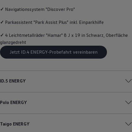
Motorenöl und Flüssigkeiten
✓
Navigationssystem "Discover Pro"
Räder und Reifen
Pannen- und Unfallhilfe
Economy Service
✓
Parkassistent "Park Assist Plus" inkl. Einparkhilfe
Volkswagen Teile
Zubehör
✓
4 Leichtmetallräder "Hamar" 8 J x 19 in Schwarz, Oberfläche
Modellspezifisches Zubehör
Schutz und Pflege
glanzgedreht
Transport
Jetzt ID.4 ENERGY-Probefahrt vereinbaren
Entertainment und Elektronik
Individualisieren
Wallbox und Ladekabel
Digitale Extras
Dienste für Ihr Modell finden
Volkswagen Apps, Login und Shop
ID.5
ENERGY
Handy und Fahrzeug verbinden
Updates für Software, Karten und Radio
Über Ihr Auto
Vorgängermodelle
Polo
ENERGY
Kundeninformationen
Volkswagen Kundenbetreuung
Warn- und Kontrollleuchten
Assistenzsysteme
Taigo
ENERGY
Digitale Betriebsanleitung
Live Beratung