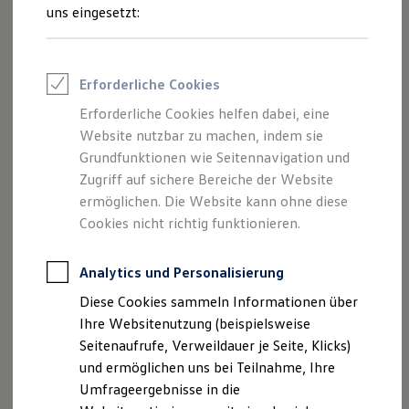
Reifenpakete
uns eingesetzt:
Leasing
Leasing-Angebote
Gebrauchtwagen Leasing
Junge Gebrauchtwagen-Leasing
Erforderliche Cookies
Elektroauto Leasing
Kleinwagen-Leasing
Erforderliche Cookies helfen dabei, eine
Leasing ohne Anzahlung
Der Polo
Website nutzbar zu machen, indem sie
Finanzierung
Autokredit mit Schlussrate
Grundfunktionen wie Seitennavigation und
Versicherungen und Garantien
Zugriff auf sichere Bereiche der Website
Kompakt, wendig und voller Möglichkeiten.
Kfz-Versicherung
ermöglichen. Die Website kann ohne diese
Entdecken Sie den Polo.
Restschuldversicherungen
Garantien
Cookies nicht richtig funktionieren.
Wartungsverträge
Mehr zum Polo erfahren
Geschäftskunden
Professional Class bei Volkswagen
Analytics und Personalisierung
Großkunden
Diese Cookies sammeln Informationen über
Behörden
Direktkunden
Ihre Websitenutzung (beispielsweise
Sonderfahrzeuge
Seitenaufrufe, Verweildauer je Seite, Klicks)
Anpfiff zum Gewinn
und ermöglichen uns bei Teilnahme, Ihre
Elektromobilität
Elektroautos
Umfrageergebnisse in die
ID. Tutorials