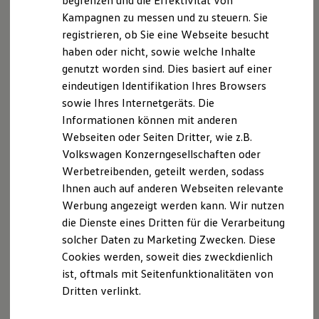
begrenzen und die Effektivität von
Hybridautos
Kampagnen zu messen und zu steuern. Sie
Marke und Erlebnis
registrieren, ob Sie eine Webseite besucht
Volkswagen R und R Experience
R-Modelle
haben oder nicht, sowie welche Inhalte
R Experience
Der T-Cross
genutzt worden sind. Dies basiert auf einer
Driving Experience
eindeutigen Identifikation Ihres Browsers
Volkswagen entdecken
Wendig, flexibel, vielseitig. Entdecken Sie den
Werkbesichtigung
sowie Ihres Internetgeräts. Die
Factory visit
T‑Cross.
Informationen können mit anderen
Lifestyle Shop
Webseiten oder Seiten Dritter, wie z.B.
T-Roc Kollektion
Mehr zum T-Cross erfahren
Golf Kollektion
Volkswagen Konzerngesellschaften oder
ID. Kollektion
Werbetreibenden, geteilt werden, sodass
Volkswagen Kollektion
Ihnen auch auf anderen Webseiten relevante
R-Kollektion
GTI Kollektion
Werbung angezeigt werden kann. Wir nutzen
Fußball Drop
die Dienste eines Dritten für die Verarbeitung
we drive football
solcher Daten zu Marketing Zwecken. Diese
#wedriveproud
Besitzer und Service
Cookies werden, soweit dies zweckdienlich
myVolkswagen
ist, oftmals mit Seitenfunktionalitäten von
Software Updates
Dritten verlinkt.
Service und Ersatzteile
Inspektion und HU/AU
Reparaturen und Checks