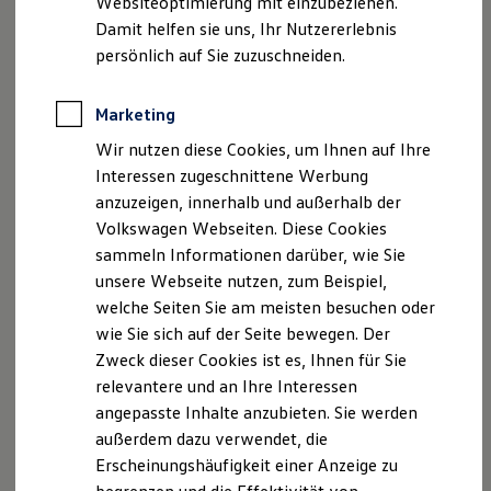
Websiteoptimierung mit einzubeziehen.
Elektrofahrzeugkonzepte
Damit helfen sie uns, Ihr Nutzererlebnis
ID. EVERY1
Reichweite
persönlich auf Sie zuzuschneiden.
Reichweite der ID. Modelle
Reichweite im Winter
Rekuperation
Marketing
Der neue ID.3 Neo
Laden
Wir nutzen diese Cookies, um Ihnen auf Ihre
Laden unterwegs
Laden Zuhause
Interessen zugeschnittene Werbung
So geht neu. Klar im Design. Stark im Alltag.
Ladestationen finden
anzuzeigen, innerhalb und außerhalb der
Entdecken Sie jetzt den neuen ID.3 Neo!
Ladezeitensimulator
Volkswagen Webseiten. Diese Cookies
Batterie
Sicherheit
Mehr zum ID.3 Neo erfahren
sammeln Informationen darüber, wie Sie
Garantie und Lebensdauer
unsere Webseite nutzen, zum Beispiel,
Nachhaltigkeit
welche Seiten Sie am meisten besuchen oder
Technologie
Kosten und Kauf
wie Sie sich auf der Seite bewegen. Der
Verbrauchskosten
Zweck dieser Cookies ist es, Ihnen für Sie
Kaufoptionen
relevantere und an Ihre Interessen
E-Auto-Förderung
Software und Konnektivität
angepasste Inhalte anzubieten. Sie werden
Die ID. Software 6
außerdem dazu verwendet, die
ID. Software Versionen und Updates
Erscheinungshäufigkeit einer Anzeige zu
Digitale Extras
Schnittstellen zu Ihrem ID.