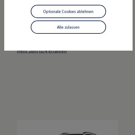
Motorenöl und Flüssigkeiten
Räder und Reifen
Optionale Cookies ablehnen
Pannen- und Unfallhilfe
Der ID.4
Economy Service
Volkswagen Teile
Alle zulassen
Kraftvoll wie ein SUV, nachhaltig wie ein ID.
Zubehör
Modellspezifisches Zubehör
Entdecken Sie den ID.4!
Schutz und Pflege
Transport
Mehr zum ID.4 erfahren
Entertainment und Elektronik
Individualisieren
Wallbox und Ladekabel
Digitale Extras
Dienste für Ihr Modell finden
Volkswagen Apps, Login und Shop
Handy und Fahrzeug verbinden
Updates für Software, Karten und Radio
Über Ihr Auto
Vorgängermodelle
Kundeninformationen
Volkswagen Kundenbetreuung
Warn- und Kontrollleuchten
Assistenzsysteme
Digitale Betriebsanleitung
Live Beratung