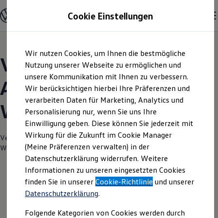
Modelle und Konfigurator
Cookie Einstellungen
Konfigurator
Modelle vergleichen
Konfiguration laden
Zum
Zum
Autosuche
Wir nutzen Cookies, um Ihnen die bestmögliche
Hauptinhalt
Footer
Elektroautos
Volkswagen Modelle |
springen
springen
Nutzung unserer Webseite zu ermöglichen und
ENERGY Sondermodelle
Nutzfahrzeuge
unsere Kommunikation mit Ihnen zu verbessern.
Autohaus Eihusen &
SUV und CUV
Wir berücksichtigen hierbei Ihre Präferenzen und
Familienautos
verarbeiten Daten für Marketing, Analytics und
Kombis
Wilken Norden
Kompaktwagen
Personalisierung nur, wenn Sie uns Ihre
Sportwagen
Einwilligung geben. Diese können Sie jederzeit mit
Schnell verfügbare Fahrzeuge
Angebote und Produkte
Wirkung für die Zukunft im Cookie Manager
Verantwortlich für die Inhalte auf dieser Seite ist die Autohaus Eihusen &
Aktuelle Angebote
(Meine Präferenzen verwalten) in der
Wilken GmbH & Co. KG
(
Impressum & Rechtliches
)
E-Auto-Förderung
Datenschutzerklärung widerrufen. Weitere
Volkswagen Marktplatz
Informationen zu unseren eingesetzten Cookies
Die ENERGY Sondermodelle
Junge Gebrauchtwagen und Gebrauchtwagen
finden Sie in unserer
Cookie-Richtlinie
und unserer
Volkswagen Zertifizierte Gebrauchtwagen
Datenschutzerklärung
.
Elektromobilität bei Gebrauchtwagen
Zubehör- und Serviceangebote
Folgende Kategorien von Cookies werden durch
Saisonangebote