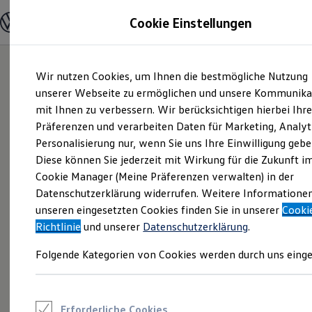
Modelle und Konfigurator
Cookie Einstellungen
Konfigurator
Modelle vergleichen
Konfiguration laden
Zum
Zum
Autosuche
Wir nutzen Cookies, um Ihnen die bestmögliche Nutzung
Hauptinhalt
Footer
Elektroautos
springen
springen
unserer Webseite zu ermöglichen und unsere Kommunika
ENERGY Sondermodelle
Nutzfahrzeuge
mit Ihnen zu verbessern. Wir berücksichtigen hierbei Ihr
SUV und CUV
Präferenzen und verarbeiten Daten für Marketing, Analyt
Familienautos
Personalisierung nur, wenn Sie uns Ihre Einwilligung gebe
Kombis
Kompaktwagen
Diese können Sie jederzeit mit Wirkung für die Zukunft i
Sportwagen
Cookie Manager (Meine Präferenzen verwalten) in der
Schnell verfügbare Fahrzeuge
Angebote und Produkte
Datenschutzerklärung widerrufen. Weitere Informatione
Aktuelle Angebote
unseren eingesetzten Cookies finden Sie in unserer
Cooki
E-Auto-Förderung
Richtlinie
und unserer
Datenschutzerklärung
.
Volkswagen Marktplatz
Die ENERGY Sondermodelle
Folgende Kategorien von Cookies werden durch uns einge
Junge Gebrauchtwagen und Gebrauchtwagen
Volkswagen Zertifizierte Gebrauchtwagen
Elektromobilität bei Gebrauchtwagen
Zubehör- und Serviceangebote
Saisonangebote
Erforderliche Cookies