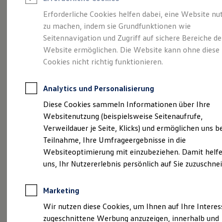
Reifenpakete
Leasing
Erforderliche Cookies helfen dabei, eine Website nu
Leasing-Angebote
zu machen, indem sie Grundfunktionen wie
Der T-Roc
Gebrauchtwagen Leasing
Seitennavigation und Zugriff auf sichere Bereiche de
Junge Gebrauchtwagen-Leasing
Elektroauto Leasing
Website ermöglichen. Die Website kann ohne diese
Kleinwagen-Leasing
Cookies nicht richtig funktionieren.
Leasing ohne Anzahlung
Finanzierung
Autokredit mit Schlussrate
Analytics und Personalisierung
Versicherungen und Garantien
Kfz-Versicherung
Diese Cookies sammeln Informationen über Ihre
Restschuldversicherungen
Websitenutzung (beispielsweise Seitenaufrufe,
Garantien
Verweildauer je Seite, Klicks) und ermöglichen uns b
Wartungsverträge
Geschäftskunden
Teilnahme, Ihre Umfrageergebnisse in die
Professional Class bei Volkswagen
Websiteoptimierung mit einzubeziehen. Damit helfe
Großkunden
(
Impressum & Rechtliches
)
uns, Ihr Nutzererlebnis persönlich auf Sie zuzuschne
Behörden
Direktkunden
Sonderfahrzeuge
Marketing
Anpfiff zum Gewinn
Elektromobilität
Wir nutzen diese Cookies, um Ihnen auf Ihre Intere
Elektroautos
zugeschnittene Werbung anzuzeigen, innerhalb und
ID. Tutorials