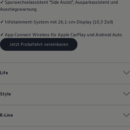
✓
Spurwechselassistent "Side Assist", Ausparkassistent und
Magazin
Ausstiegswarnung
Lifestyle
Transport
Familie
✓
Infotainment-System mit 26,1-cm-Display (10,3 Zoll)
Elektromobilität
Volkswagen R
✓
App‑Connect
Wireless für Apple
CarPlay
und
Android
Auto
Pannen- und Unfallhilfe
Volkswagen Kundenbetreuung
Jetzt Probefahrt vereinbaren
Life
Style
R‑Line