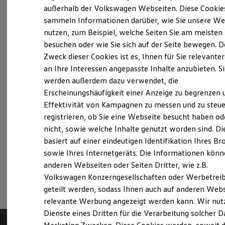
Probefahrt vereinbaren
Elektrofahrzeugkonzepte
außerhalb der Volkswagen Webseiten. Diese Cookie
ID. EVERY1
sammeln Informationen darüber, wie Sie unsere We
Reichweite
nutzen, zum Beispiel, welche Seiten Sie am meisten
Reichweite der ID. Modelle
Reichweite im Winter
besuchen oder wie Sie sich auf der Seite bewegen. D
Rekuperation
Zweck dieser Cookies ist es, Ihnen für Sie relevante
Fahrzeugangebot anfordern
Laden
an Ihre Interessen angepasste Inhalte anzubieten. S
Laden unterwegs
Laden Zuhause
werden außerdem dazu verwendet, die
Ladestationen finden
Erscheinungshäufigkeit einer Anzeige zu begrenzen 
Ladezeitensimulator
Effektivität von Kampagnen zu messen und zu steue
Batterie
Servicetermin buchen
Sicherheit
registrieren, ob Sie eine Webseite besucht haben od
Garantie und Lebensdauer
nicht, sowie welche Inhalte genutzt worden sind. Di
Nachhaltigkeit
basiert auf einer eindeutigen Identifikation Ihres B
Technologie
Kosten und Kauf
sowie Ihres Internetgeräts. Die Informationen kön
Verbrauchskosten
anderen Webseiten oder Seiten Dritter, wie z.B.
Serviceanfrage stellen
Kaufoptionen
Volkswagen Konzerngesellschaften oder Werbetrei
E-Auto-Förderung
Software und Konnektivität
geteilt werden, sodass Ihnen auch auf anderen Web
Die ID. Software 6
relevante Werbung angezeigt werden kann. Wir nut
ID. Software Versionen und Updates
Dienste eines Dritten für die Verarbeitung solcher D
Digitale Extras
Schnittstellen zu Ihrem ID.