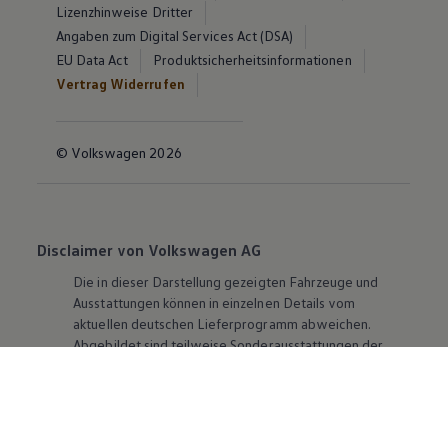
Lizenzhinweise Dritter
Angaben zum Digital Services Act (DSA)
EU Data Act
Produktsicherheitsinformationen
Vertrag Widerrufen
© Volkswagen 2026
Disclaimer von Volkswagen AG
Die in dieser Darstellung gezeigten Fahrzeuge und
Ausstattungen können in einzelnen Details vom
aktuellen deutschen Lieferprogramm abweichen.
Abgebildet sind teilweise Sonderausstattungen der
Fahrzeuge gegen Mehrpreis.
Bitte beachten Sie auch unseren Konfigurator für eine
Übersicht der aktuell verfügbaren Modelle und
Ausstattungen.