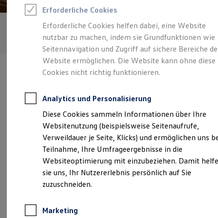
Reifenpakete
Erforderliche Cookies
Leasing
Leasing-Angebote
Erforderliche Cookies helfen dabei, eine Website
Gebrauchtwagen Leasing
nutzbar zu machen, indem sie Grundfunktionen wie
Junge Gebrauchtwagen-Leasing
Elektroauto Leasing
Seitennavigation und Zugriff auf sichere Bereiche de
Kleinwagen-Leasing
Website ermöglichen. Die Website kann ohne diese
Leasing ohne Anzahlung
Cookies nicht richtig funktionieren.
Finanzierung
Autokredit mit Schlussrate
Versicherungen und Garantien
Analytics und Personalisierung
Kfz-Versicherung
Verantwortlich für die Inhalte auf dieser Seite ist die Autohaus
Restschuldversicherungen
Diese Cookies sammeln Informationen über Ihre
Feicht GmbH
(
Impressum & Rechtliches
)
Garantien
Websitenutzung (beispielsweise Seitenaufrufe,
Wartungsverträge
Geschäftskunden
Verweildauer je Seite, Klicks) und ermöglichen uns b
Professional Class bei Volkswagen
Unsere 
Teilnahme, Ihre Umfrageergebnisse in die
Großkunden
Websiteoptimierung mit einzubeziehen. Damit helf
Behörden
Direktkunden
sie uns, Ihr Nutzererlebnis persönlich auf Sie
Sonderfahrzeuge
Münchner Straße 39, 85540 Haar
zuzuschneiden.
Anpfiff zum Gewinn
Elektromobilität
Montag
-
Freitag
07:00
-
18:00
Uhr
Elektroautos
Marketing
ID. Tutorials