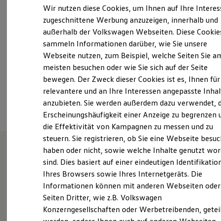
Samstag
09:00
-
13:00
Uhr
Elektrofahrzeugkonzepte
Wir nutzen diese Cookies, um Ihnen auf Ihre Intere
ID. EVERY1
Sonntag
Geschlossen
zugeschnittene Werbung anzuzeigen, innerhalb und
Reichweite
außerhalb der Volkswagen Webseiten. Diese Cookie
Reichweite der ID. Modelle
info@feicht.de
Reichweite im Winter
sammeln Informationen darüber, wie Sie unsere
Rekuperation
Webseite nutzen, zum Beispiel, welche Seiten Sie a
Laden
+49 89 4530370
meisten besuchen oder wie Sie sich auf der Seite
Laden unterwegs
Laden Zuhause
bewegen. Der Zweck dieser Cookies ist es, Ihnen für
Ladestationen finden
relevantere und an Ihre Interessen angepasste Inhal
Ansprechpartner
Ladezeitensimulator
anzubieten. Sie werden außerdem dazu verwendet, d
Batterie
Sicherheit
Erscheinungshäufigkeit einer Anzeige zu begrenzen 
Garantie und Lebensdauer
die Effektivität von Kampagnen zu messen und zu
Nachhaltigkeit
steuern. Sie registrieren, ob Sie eine Webseite besuc
Technologie
Kosten und Kauf
haben oder nicht, sowie welche Inhalte genutzt wo
Verbrauchskosten
sind. Dies basiert auf einer eindeutigen Identifikatio
Wie können wir
Kaufoptionen
Ihres Browsers sowie Ihres Internetgeräts. Die
E-Auto-Förderung
Software und Konnektivität
Informationen können mit anderen Webseiten oder
Ihnen weiterhelfen?
Die ID. Software 6
Seiten Dritter, wie z.B. Volkswagen
ID. Software Versionen und Updates
Konzerngesellschaften oder Werbetreibenden, getei
Digitale Extras
Schnittstellen zu Ihrem ID.