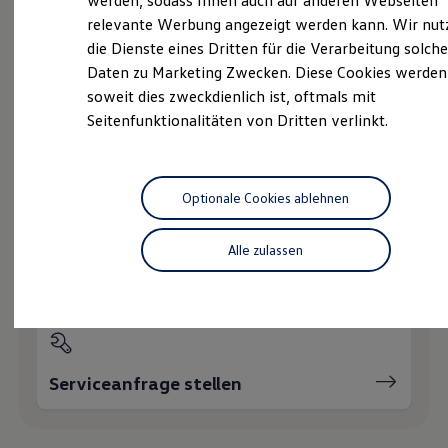
werden, sodass Ihnen auch auf anderen Webseiten
Hybridautos
relevante Werbung angezeigt werden kann. Wir nut
Marke und Erlebnis
die Dienste eines Dritten für die Verarbeitung solche
Volkswagen R und R Experience
Probefahrt vereinbaren
R-Modelle
Daten zu Marketing Zwecken. Diese Cookies werden
R Experience
soweit dies zweckdienlich ist, oftmals mit
Driving Experience
Seitenfunktionalitäten von Dritten verlinkt.
Volkswagen entdecken
Werkbesichtigung
Factory visit
Fahrzeugangebot anfordern
Lifestyle Shop
T-Roc Kollektion
Optionale Cookies ablehnen
Golf Kollektion
ID. Kollektion
Volkswagen Kollektion
Alle zulassen
R-Kollektion
Servicetermin buchen
GTI Kollektion
Fußball Drop
we drive football
#wedriveproud
Besitzer und Service
myVolkswagen
Serviceanfrage stellen
Software Updates
Service und Ersatzteile
Inspektion und HU/AU
Reparaturen und Checks