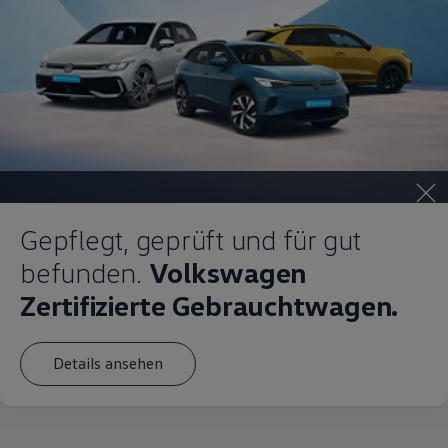
Magazin
Lifestyle
Transport
Familie
Elektromobilität
Volkswagen R
Pannen- und Unfallhilfe
Volkswagen Kundenbetreuung
Gepflegt, geprüft und für gut
befunden.
Volkswagen
Zertifizierte Gebrauchtwagen.
Details ansehen