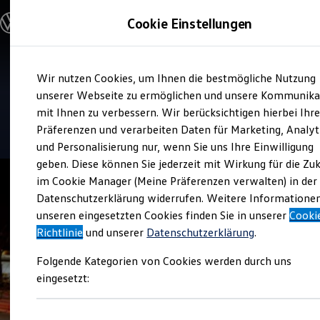
Modelle und Konfigurator
Cookie Einstellungen
Konfigurator
Modelle vergleichen
Konfiguration laden
Zum
Zum
Autosuche
Verkauf und Service
Wir nutzen Cookies, um Ihnen die bestmögliche Nutzung
Hauptinhalt
Footer
Elektroautos
Autohaus Feicht
springen
springen
unserer Webseite zu ermöglichen und unsere Kommunika
ENERGY Sondermodelle
Nutzfahrzeuge
mit Ihnen zu verbessern. Wir berücksichtigen hierbei Ihr
SUV und CUV
4.8
|
514 Bewertungen
Präferenzen und verarbeiten Daten für Marketing, Analyt
Familienautos
und Personalisierung nur, wenn Sie uns Ihre Einwilligung
Kombis
Kompaktwagen
geben. Diese können Sie jederzeit mit Wirkung für die Zu
Sportwagen
im Cookie Manager (Meine Präferenzen verwalten) in der
Schnell verfügbare Fahrzeuge
Angebote und Produkte
Datenschutzerklärung widerrufen. Weitere Informatione
Aktuelle Angebote
unseren eingesetzten Cookies finden Sie in unserer
Cooki
E-Auto-Förderung
Richtlinie
und unserer
Datenschutzerklärung
.
Volkswagen Marktplatz
Die ENERGY Sondermodelle
Folgende Kategorien von Cookies werden durch uns
Junge Gebrauchtwagen und Gebrauchtwagen
Volkswagen Zertifizierte Gebrauchtwagen
eingesetzt:
Elektromobilität bei Gebrauchtwagen
Zubehör- und Serviceangebote
Saisonangebote