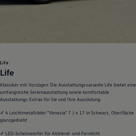
Motorenöl und Flüssigkeiten
Räder und Reifen
Pannen- und Unfallhilfe
Economy Service
Volkswagen Teile
Zubehör
Modellspezifisches Zubehör
Schutz und Pflege
Transport
Entertainment und Elektronik
Individualisieren
Life
Wallbox und Ladekabel
Life
Digitale Extras
Dienste für Ihr Modell finden
Volkswagen Apps, Login und Shop
Klassiker mit Vorzügen: Die Ausstattungsvariante Life bietet eine
Handy und Fahrzeug verbinden
umfangreiche Serienausstattung sowie komfortable
Updates für Software, Karten und Radio
Über Ihr Auto
Ausstattungs-Extras für Sie und Ihre Ausrüstung.
Vorgängermodelle
Kundeninformationen
✓
4 Leichtmetallräder "Venezia" 7 J x 17 in Schwarz, Oberfläche
Volkswagen Kundenbetreuung
Warn- und Kontrollleuchten
glanzgedreht
Assistenzsysteme
Digitale Betriebsanleitung
✓
LED-Scheinwerfer für Abblend- und Fernlicht
Live Beratung