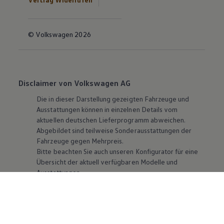
© Volkswagen 2026
Disclaimer von Volkswagen AG
Die in dieser Darstellung gezeigten Fahrzeuge und
Ausstattungen können in einzelnen Details vom
aktuellen deutschen Lieferprogramm abweichen.
Abgebildet sind teilweise Sonderausstattungen der
Fahrzeuge gegen Mehrpreis.
Bitte beachten Sie auch unseren Konfigurator für eine
Übersicht der aktuell verfügbaren Modelle und
Ausstattungen.
Die angegebenen Verbrauchs- und Emissionswerte
beziehen sich nicht auf ein einzelnes Fahrzeug und sind
nicht Bestandteil des Angebots, sondern dienen allein
Vergleichszwecken zwischen den verschiedenen