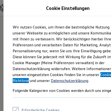
Modelle und Konfigurator
Cookie Einstellungen
Konfigurator
Modelle vergleichen
Konfiguration laden
Zum
Zum
Autosuche
Wir nutzen Cookies, um Ihnen die bestmögliche Nutzung
Hauptinhalt
Footer
Elektroautos
springen
springen
unserer Webseite zu ermöglichen und unsere Kommunika
ENERGY Sondermodelle
Nutzfahrzeuge
mit Ihnen zu verbessern. Wir berücksichtigen hierbei Ihr
SUV und CUV
Präferenzen und verarbeiten Daten für Marketing, Analyt
Familienautos
Personalisierung nur, wenn Sie uns Ihre Einwilligung gebe
Kombis
Kompaktwagen
Diese können Sie jederzeit mit Wirkung für die Zukunft i
Sportwagen
Cookie Manager (Meine Präferenzen verwalten) in der
Schnell verfügbare Fahrzeuge
Angebote und Produkte
Datenschutzerklärung widerrufen. Weitere Informatione
Aktuelle Angebote
unseren eingesetzten Cookies finden Sie in unserer
Cooki
E-Auto-Förderung
Richtlinie
und unserer
Datenschutzerklärung
.
Volkswagen Marktplatz
Die ENERGY Sondermodelle
Folgende Kategorien von Cookies werden durch uns einge
Junge Gebrauchtwagen und Gebrauchtwagen
Volkswagen Zertifizierte Gebrauchtwagen
Elektromobilität bei Gebrauchtwagen
Zubehör- und Serviceangebote
Saisonangebote
Erforderliche Cookies