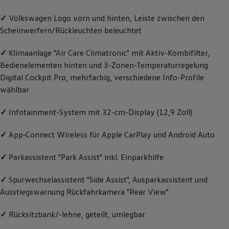
Magazin
✓
Volkswagen
Logo vorn und hinten, Leiste zwischen den
Lifestyle
Transport
Scheinwerfern/Rückleuchten beleuchtet
Familie
Elektromobilität
✓
Klimaanlage "Air Care Climatronic" mit Aktiv-Kombifilter,
Volkswagen R
Pannen- und Unfallhilfe
Bedienelementen hinten und 3-Zonen-Temperaturregelung
Volkswagen Kundenbetreuung
Digital Cockpit Pro, mehrfarbig, verschiedene Info-Profile
wählbar
✓
Infotainment-System mit 32-cm-Display (12,9 Zoll)
✓
App‑Connect
Wireless für Apple
CarPlay
und
Android
Auto
✓
Parkassistent "Park Assist" inkl. Einparkhilfe
✓
Spurwechselassistent "Side Assist", Ausparkassistent und
Ausstiegswarnung Rückfahrkamera "Rear View"
✓
Rücksitzbank/-lehne, geteilt, umlegbar