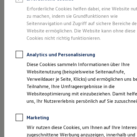
Reifenpakete
Leasing
Erforderliche Cookies helfen dabei, eine Website nu
Leasing-Angebote
zu machen, indem sie Grundfunktionen wie
Mehr Raum für alle(s).
Gebrauchtwagen Leasing
Seitennavigation und Zugriff auf sichere Bereiche de
Junge Gebrauchtwagen-Leasing
Elektroauto Leasing
Website ermöglichen. Die Website kann ohne diese
Der Tayron.
Kleinwagen-Leasing
Cookies nicht richtig funktionieren.
Leasing ohne Anzahlung
Finanzierung
Autokredit mit Schlussrate
Analytics und Personalisierung
Versicherungen und Garantien
Kfz-Versicherung
Diese Cookies sammeln Informationen über Ihre
Restschuldversicherungen
Websitenutzung (beispielsweise Seitenaufrufe,
Garantien
Verweildauer je Seite, Klicks) und ermöglichen uns b
Wartungsverträge
Geschäftskunden
Teilnahme, Ihre Umfrageergebnisse in die
Professional Class bei Volkswagen
Websiteoptimierung mit einzubeziehen. Damit helfe
Großkunden
uns, Ihr Nutzererlebnis persönlich auf Sie zuzuschne
Behörden
(
Impressum & Rechtliches
)
Direktkunden
Sonderfahrzeuge
Marketing
Anpfiff zum Gewinn
Elektromobilität
Wir nutzen diese Cookies, um Ihnen auf Ihre Intere
Elektroautos
zugeschnittene Werbung anzuzeigen, innerhalb und
ID. Tutorials