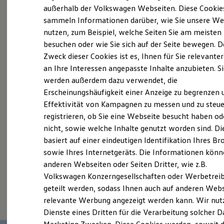
Elektrofahrzeugkonzepte
außerhalb der Volkswagen Webseiten. Diese Cookie
Probefahrt vereinbaren
ID. EVERY1
sammeln Informationen darüber, wie Sie unsere We
Reichweite
nutzen, zum Beispiel, welche Seiten Sie am meisten
Reichweite der ID. Modelle
Reichweite im Winter
besuchen oder wie Sie sich auf der Seite bewegen. D
Rekuperation
Zweck dieser Cookies ist es, Ihnen für Sie relevante
Laden
an Ihre Interessen angepasste Inhalte anzubieten. S
Fahrzeugangebot anfordern
Laden unterwegs
Laden Zuhause
werden außerdem dazu verwendet, die
Ladestationen finden
Erscheinungshäufigkeit einer Anzeige zu begrenzen 
Ladezeitensimulator
Effektivität von Kampagnen zu messen und zu steue
Batterie
Sicherheit
registrieren, ob Sie eine Webseite besucht haben od
Garantie und Lebensdauer
Servicetermin buchen
nicht, sowie welche Inhalte genutzt worden sind. Di
Nachhaltigkeit
basiert auf einer eindeutigen Identifikation Ihres B
Technologie
Kosten und Kauf
sowie Ihres Internetgeräts. Die Informationen kön
Verbrauchskosten
anderen Webseiten oder Seiten Dritter, wie z.B.
Kaufoptionen
Volkswagen Konzerngesellschaften oder Werbetrei
E-Auto-Förderung
Serviceanfrage stellen
Software und Konnektivität
geteilt werden, sodass Ihnen auch auf anderen Web
Die ID. Software 6
relevante Werbung angezeigt werden kann. Wir nut
ID. Software Versionen und Updates
Dienste eines Dritten für die Verarbeitung solcher D
Digitale Extras
Schnittstellen zu Ihrem ID.