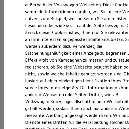
Probefahrt vereinbaren
Elektrofahrzeugkonzepte
außerhalb der Volkswagen Webseiten. Diese Cookie
ID. EVERY1
sammeln Informationen darüber, wie Sie unsere We
Reichweite
nutzen, zum Beispiel, welche Seiten Sie am meisten
Reichweite der ID. Modelle
Reichweite im Winter
besuchen oder wie Sie sich auf der Seite bewegen. D
Rekuperation
Zweck dieser Cookies ist es, Ihnen für Sie relevante
Fahrzeugangebot anfordern
Laden
an Ihre Interessen angepasste Inhalte anzubieten. S
Laden unterwegs
Laden Zuhause
werden außerdem dazu verwendet, die
Ladestationen finden
Erscheinungshäufigkeit einer Anzeige zu begrenzen 
Ladezeitensimulator
Effektivität von Kampagnen zu messen und zu steue
Batterie
Servicetermin buchen
Sicherheit
registrieren, ob Sie eine Webseite besucht haben od
Garantie und Lebensdauer
nicht, sowie welche Inhalte genutzt worden sind. Di
Nachhaltigkeit
basiert auf einer eindeutigen Identifikation Ihres B
Technologie
Kosten und Kauf
sowie Ihres Internetgeräts. Die Informationen kön
Verbrauchskosten
anderen Webseiten oder Seiten Dritter, wie z.B.
Serviceanfrage stellen
Kaufoptionen
Volkswagen Konzerngesellschaften oder Werbetrei
E-Auto-Förderung
Software und Konnektivität
geteilt werden, sodass Ihnen auch auf anderen Web
Die ID. Software 6
relevante Werbung angezeigt werden kann. Wir nut
ID. Software Versionen und Updates
Dienste eines Dritten für die Verarbeitung solcher D
Details des Golf
Digitale Extras
Schnittstellen zu Ihrem ID.