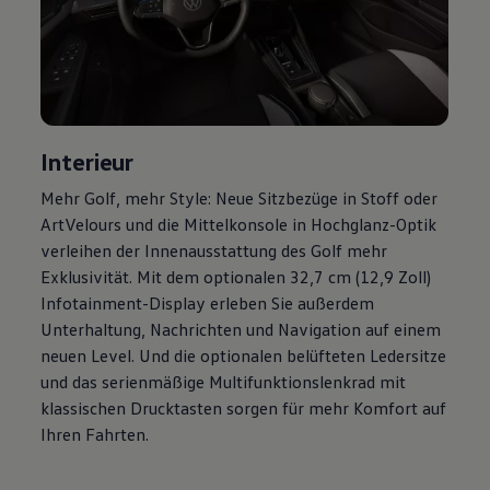
Magazin
Lifestyle
Transport
Familie
Elektromobilität
Volkswagen R
Pannen- und Unfallhilfe
Volkswagen Kundenbetreuung
Interieur
Mehr
Golf
, mehr Style: Neue Sitzbezüge in Stoff oder
ArtVelours und die Mittelkonsole in Hochglanz-Optik
verleihen der Innenausstattung des
Golf
mehr
Exklusivität. Mit dem optionalen 32,7 cm (12,9 Zoll)
Infotainment-Display erleben Sie außerdem
Unterhaltung, Nachrichten und Navigation auf einem
neuen Level. Und die optionalen belüfteten Ledersitze
und das serienmäßige Multifunktionslenkrad mit
klassischen Drucktasten sorgen für mehr Komfort auf
Ihren Fahrten.