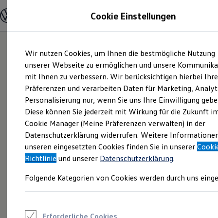
Modelle und Konfigurator
Cookie Einstellungen
Konfigurator
Modelle vergleichen
Konfiguration laden
Zum
Zum
Autosuche
Wir nutzen Cookies, um Ihnen die bestmögliche Nutzung
Hauptinhalt
Footer
Elektroautos
springen
springen
unserer Webseite zu ermöglichen und unsere Kommunika
ENERGY Sondermodelle
Nutzfahrzeuge
mit Ihnen zu verbessern. Wir berücksichtigen hierbei Ihr
SUV und CUV
Präferenzen und verarbeiten Daten für Marketing, Analyt
Familienautos
Personalisierung nur, wenn Sie uns Ihre Einwilligung gebe
Kombis
Kompaktwagen
Diese können Sie jederzeit mit Wirkung für die Zukunft i
Sportwagen
Cookie Manager (Meine Präferenzen verwalten) in der
Schnell verfügbare Fahrzeuge
Angebote und Produkte
Datenschutzerklärung widerrufen. Weitere Informatione
Aktuelle Angebote
unseren eingesetzten Cookies finden Sie in unserer
Cooki
E-Auto-Förderung
Richtlinie
und unserer
Datenschutzerklärung
.
Volkswagen Marktplatz
Die ENERGY Sondermodelle
Folgende Kategorien von Cookies werden durch uns einge
Junge Gebrauchtwagen und Gebrauchtwagen
Volkswagen Zertifizierte Gebrauchtwagen
Elektromobilität bei Gebrauchtwagen
Zubehör- und Serviceangebote
Saisonangebote
Erforderliche Cookies