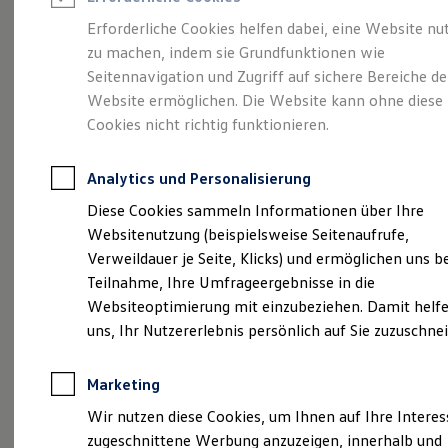
Reifenpakete
Leasing
Erforderliche Cookies helfen dabei, eine Website nu
Leasing-Angebote
zu machen, indem sie Grundfunktionen wie
Eine Klasse für sich.
Gebrauchtwagen Leasing
Seitennavigation und Zugriff auf sichere Bereiche de
Junge Gebrauchtwagen-Leasing
Elektroauto Leasing
Website ermöglichen. Die Website kann ohne diese
Der Golf.
Kleinwagen-Leasing
Cookies nicht richtig funktionieren.
Leasing ohne Anzahlung
Finanzierung
Autokredit mit Schlussrate
Analytics und Personalisierung
Versicherungen und Garantien
Kfz-Versicherung
Diese Cookies sammeln Informationen über Ihre
Restschuldversicherungen
Websitenutzung (beispielsweise Seitenaufrufe,
Garantien
Verweildauer je Seite, Klicks) und ermöglichen uns b
Wartungsverträge
Geschäftskunden
Teilnahme, Ihre Umfrageergebnisse in die
Professional Class bei Volkswagen
Websiteoptimierung mit einzubeziehen. Damit helfe
Großkunden
(
Impressum & Rechtliches
)
uns, Ihr Nutzererlebnis persönlich auf Sie zuzuschne
Behörden
Direktkunden
Sonderfahrzeuge
Marketing
Anpfiff zum Gewinn
Elektromobilität
Wir nutzen diese Cookies, um Ihnen auf Ihre Intere
Elektroautos
zugeschnittene Werbung anzuzeigen, innerhalb und
ID. Tutorials