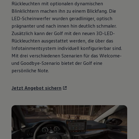
Rückleuchten mit optionalen dynamischen
Motorenöl und Flüssigkeiten
Räder und Reifen
Blinklichtern machen ihn zu einem Blickfang. Die
Pannen- und Unfallhilfe
LED-Scheinwerfer wurden geradliniger, optisch
Economy Service
prägnanter und nach innen hin deutlich schmaler.
Volkswagen Teile
Zubehör
Zusätzlich kann der
Golf
mit den neuen 3D-LED-
Modellspezifisches Zubehör
Rückleuchten ausgestattet werden, die über das
Schutz und Pflege
Infotainmentsystem individuell konfigurierbar sind.
Transport
Entertainment und Elektronik
Mit drei verschiedenen Szenarien für das Welcome-
Individualisieren
und Goodbye-Szenario bietet der
Golf
eine
Wallbox und Ladekabel
persönliche Note.
Digitale Extras
Dienste für Ihr Modell finden
Volkswagen Apps, Login und Shop
Jetzt Angebot sichern
Handy und Fahrzeug verbinden
Updates für Software, Karten und Radio
Über Ihr Auto
Vorgängermodelle
Kundeninformationen
Volkswagen Kundenbetreuung
Warn- und Kontrollleuchten
Assistenzsysteme
Digitale Betriebsanleitung
Live Beratung