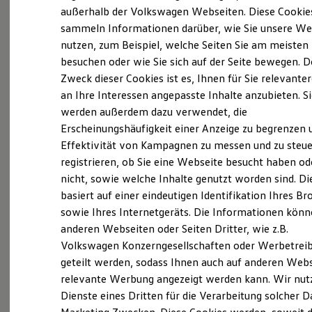
Elektrofahrzeugkonzepte
außerhalb der Volkswagen Webseiten. Diese Cookie
ID. EVERY1
sammeln Informationen darüber, wie Sie unsere We
Probefahrt vereinbaren
Reichweite
nutzen, zum Beispiel, welche Seiten Sie am meisten
Reichweite der ID. Modelle
Reichweite im Winter
besuchen oder wie Sie sich auf der Seite bewegen. D
Rekuperation
Zweck dieser Cookies ist es, Ihnen für Sie relevante
Laden
an Ihre Interessen angepasste Inhalte anzubieten. S
Laden unterwegs
Fahrzeugangebot anfordern
Laden Zuhause
werden außerdem dazu verwendet, die
Ladestationen finden
Erscheinungshäufigkeit einer Anzeige zu begrenzen 
Ladezeitensimulator
Effektivität von Kampagnen zu messen und zu steue
Batterie
Sicherheit
registrieren, ob Sie eine Webseite besucht haben od
Garantie und Lebensdauer
nicht, sowie welche Inhalte genutzt worden sind. Di
Nachhaltigkeit
Servicetermin buchen
basiert auf einer eindeutigen Identifikation Ihres B
Technologie
Kosten und Kauf
sowie Ihres Internetgeräts. Die Informationen kön
Verbrauchskosten
anderen Webseiten oder Seiten Dritter, wie z.B.
Kaufoptionen
Volkswagen Konzerngesellschaften oder Werbetrei
E-Auto-Förderung
Software und Konnektivität
Serviceanfrage stellen
geteilt werden, sodass Ihnen auch auf anderen Web
Die ID. Software 6
relevante Werbung angezeigt werden kann. Wir nut
ID. Software Versionen und Updates
Dienste eines Dritten für die Verarbeitung solcher D
Digitale Extras
Schnittstellen zu Ihrem ID.