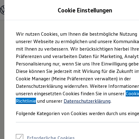
Modelle und Konfigurator
Cookie Einstellungen
Konfigurator
Modelle vergleichen
Konfiguration laden
Zum
Zum
Autosuche
Wir nutzen Cookies, um Ihnen die bestmögliche Nutzung
Hauptinhalt
Footer
Elektroautos
springen
springen
unserer Webseite zu ermöglichen und unsere Kommunika
ENERGY Sondermodelle
Nutzfahrzeuge
mit Ihnen zu verbessern. Wir berücksichtigen hierbei Ihr
SUV und CUV
Präferenzen und verarbeiten Daten für Marketing, Analyt
Familienautos
Personalisierung nur, wenn Sie uns Ihre Einwilligung gebe
Kombis
Kompaktwagen
Diese können Sie jederzeit mit Wirkung für die Zukunft i
Sportwagen
Cookie Manager (Meine Präferenzen verwalten) in der
Schnell verfügbare Fahrzeuge
Angebote und Produkte
Datenschutzerklärung widerrufen. Weitere Informatione
Aktuelle Angebote
unseren eingesetzten Cookies finden Sie in unserer
Cooki
E-Auto-Förderung
Richtlinie
und unserer
Datenschutzerklärung
.
Volkswagen Marktplatz
Die ENERGY Sondermodelle
Folgende Kategorien von Cookies werden durch uns einge
Junge Gebrauchtwagen und Gebrauchtwagen
Volkswagen Zertifizierte Gebrauchtwagen
Elektromobilität bei Gebrauchtwagen
Zubehör- und Serviceangebote
Saisonangebote
Erforderliche Cookies