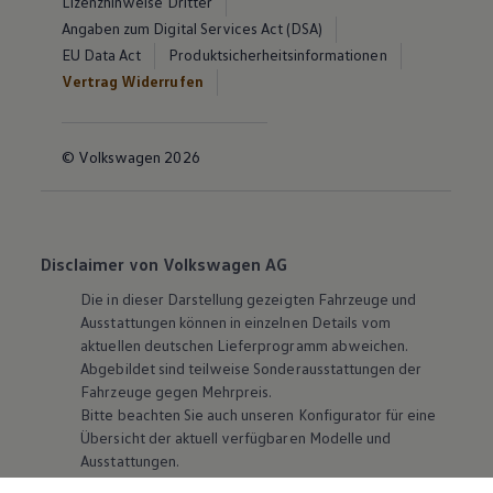
Lizenzhinweise Dritter
Angaben zum Digital Services Act (DSA)
EU Data Act
Produktsicherheitsinformationen
Vertrag Widerrufen
© Volkswagen 2026
Disclaimer von Volkswagen AG
Die in dieser Darstellung gezeigten Fahrzeuge und
Ausstattungen können in einzelnen Details vom
aktuellen deutschen Lieferprogramm abweichen.
Abgebildet sind teilweise Sonderausstattungen der
Fahrzeuge gegen Mehrpreis.
Bitte beachten Sie auch unseren Konfigurator für eine
Übersicht der aktuell verfügbaren Modelle und
Ausstattungen.