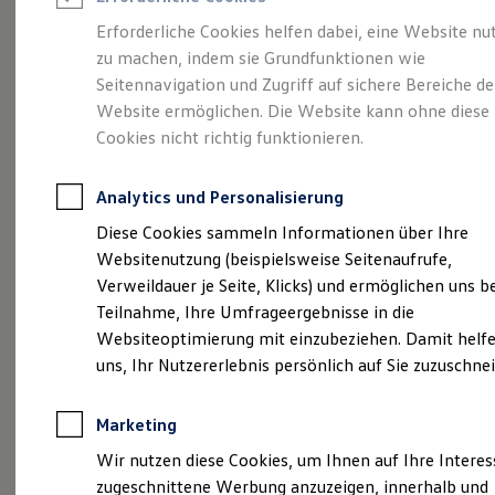
Reifenpakete
Leasing
Erforderliche Cookies helfen dabei, eine Website nu
Leasing-Angebote
zu machen, indem sie Grundfunktionen wie
Mehr Raum für alle(s).
Gebrauchtwagen Leasing
Seitennavigation und Zugriff auf sichere Bereiche de
Junge Gebrauchtwagen-Leasing
Elektroauto Leasing
Website ermöglichen. Die Website kann ohne diese
Der Tayron.
Kleinwagen-Leasing
Cookies nicht richtig funktionieren.
Leasing ohne Anzahlung
Finanzierung
Autokredit mit Schlussrate
Analytics und Personalisierung
Versicherungen und Garantien
Kfz-Versicherung
Diese Cookies sammeln Informationen über Ihre
Restschuldversicherungen
Websitenutzung (beispielsweise Seitenaufrufe,
Garantien
Verweildauer je Seite, Klicks) und ermöglichen uns b
Wartungsverträge
Geschäftskunden
Teilnahme, Ihre Umfrageergebnisse in die
Professional Class bei Volkswagen
Websiteoptimierung mit einzubeziehen. Damit helfe
Großkunden
uns, Ihr Nutzererlebnis persönlich auf Sie zuzuschne
Behörden
Direktkunden
(
Impressum & Rechtliches
)
Sonderfahrzeuge
Marketing
Anpfiff zum Gewinn
Elektromobilität
Wir nutzen diese Cookies, um Ihnen auf Ihre Intere
Elektroautos
zugeschnittene Werbung anzuzeigen, innerhalb und
ID. Tutorials