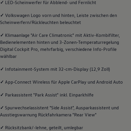
✓
LED-Scheinwerfer für Abblend- und Fernlicht
Magazin
Lifestyle
✓
Volkswagen
Logo vorn und hinten, Leiste zwischen den
Transport
Familie
Scheinwerfern/Rückleuchten beleuchtet
Elektromobilität
Volkswagen R
✓
Klimaanlage "Air Care Climatronic" mit Aktiv-Kombifilter,
Pannen- und Unfallhilfe
Volkswagen Kundenbetreuung
Bedienelementen hinten und 3-Zonen-Temperaturregelung
Digital Cockpit Pro, mehrfarbig, verschiedene Info-Profile
wählbar
✓
Infotainment-System mit 32-cm-Display (12,9 Zoll)
✓
App‑Connect
Wireless für Apple
CarPlay
und
Android
Auto
✓
Parkassistent "Park Assist" inkl. Einparkhilfe
✓
Spurwechselassistent "Side Assist", Ausparkassistent und
Ausstiegswarnung Rückfahrkamera "Rear View"
✓
Rücksitzbank/-lehne, geteilt, umlegbar