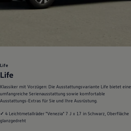
Motorenöl und Flüssigkeiten
Räder und Reifen
Pannen- und Unfallhilfe
Economy Service
Volkswagen Teile
Zubehör
Modellspezifisches Zubehör
Schutz und Pflege
Transport
Entertainment und Elektronik
Individualisieren
Wallbox und Ladekabel
Life
Digitale Extras
Life
Dienste für Ihr Modell finden
Volkswagen Apps, Login und Shop
Handy und Fahrzeug verbinden
Klassiker mit Vorzügen: Die Ausstattungsvariante Life bietet eine
Updates für Software, Karten und Radio
umfangreiche Serienausstattung sowie komfortable
Über Ihr Auto
Vorgängermodelle
Ausstattungs-Extras für Sie und Ihre Ausrüstung.
Kundeninformationen
Volkswagen Kundenbetreuung
✓
4 Leichtmetallräder "Venezia" 7 J x 17 in Schwarz, Oberfläche
Warn- und Kontrollleuchten
Assistenzsysteme
glanzgedreht
Digitale Betriebsanleitung
Live Beratung