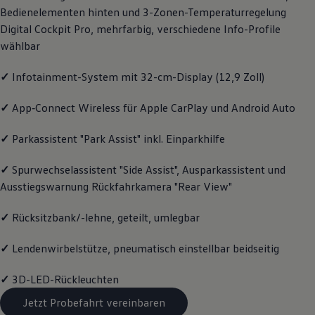
Bedienelementen hinten und 3-Zonen-Temperaturregelung
Magazin
Lifestyle
Digital Cockpit Pro, mehrfarbig, verschiedene Info-Profile
Transport
wählbar
Familie
Elektromobilität
Volkswagen R
✓
Infotainment-System mit 32-cm-Display (12,9 Zoll)
Pannen- und Unfallhilfe
Volkswagen Kundenbetreuung
✓
App‑Connect
Wireless für Apple
CarPlay
und
Android
Auto
✓
Parkassistent "Park Assist" inkl. Einparkhilfe
✓
Spurwechselassistent "Side Assist", Ausparkassistent und
Ausstiegswarnung Rückfahrkamera "Rear View"
✓
Rücksitzbank/-lehne, geteilt, umlegbar
✓
Lendenwirbelstütze, pneumatisch einstellbar beidseitig
✓
3D-LED-Rückleuchten
Jetzt Probefahrt vereinbaren