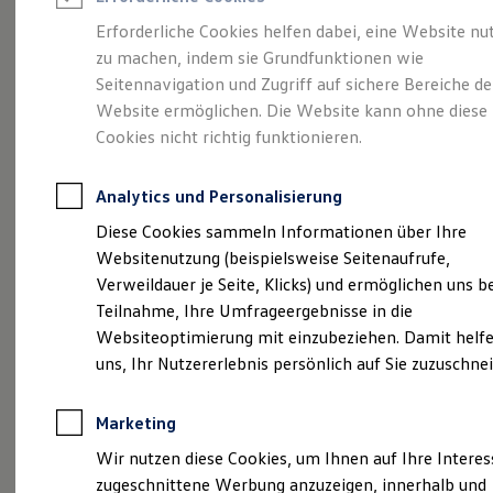
Reifenpakete
Leasing
Erforderliche Cookies helfen dabei, eine Website nu
Leasing-Angebote
zu machen, indem sie Grundfunktionen wie
Mehr Raum für alle(s).
Gebrauchtwagen Leasing
Seitennavigation und Zugriff auf sichere Bereiche de
Junge Gebrauchtwagen-Leasing
Elektroauto Leasing
Website ermöglichen. Die Website kann ohne diese
Der Tayron.
Kleinwagen-Leasing
Cookies nicht richtig funktionieren.
Leasing ohne Anzahlung
Finanzierung
Autokredit mit Schlussrate
Analytics und Personalisierung
Versicherungen und Garantien
Kfz-Versicherung
Diese Cookies sammeln Informationen über Ihre
Restschuldversicherungen
Websitenutzung (beispielsweise Seitenaufrufe,
Garantien
Verweildauer je Seite, Klicks) und ermöglichen uns b
Wartungsverträge
Geschäftskunden
Teilnahme, Ihre Umfrageergebnisse in die
Professional Class bei Volkswagen
Websiteoptimierung mit einzubeziehen. Damit helfe
Großkunden
uns, Ihr Nutzererlebnis persönlich auf Sie zuzuschne
Behörden
(
Impressum & Rechtliches
)
Direktkunden
Sonderfahrzeuge
Marketing
Anpfiff zum Gewinn
Elektromobilität
Wir nutzen diese Cookies, um Ihnen auf Ihre Intere
Elektroautos
zugeschnittene Werbung anzuzeigen, innerhalb und
ID. Tutorials