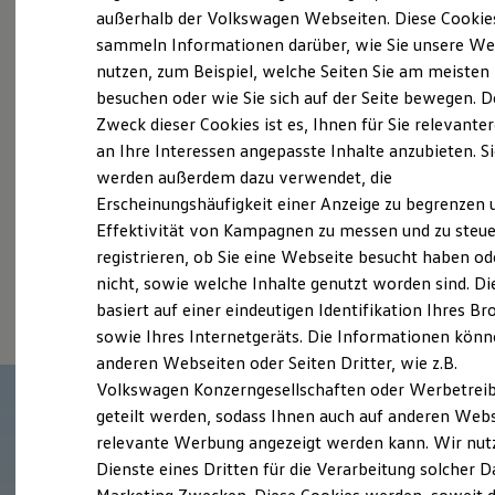
Elektrofahrzeugkonzepte
außerhalb der Volkswagen Webseiten. Diese Cookie
Probefahrt vereinbaren
ID. EVERY1
sammeln Informationen darüber, wie Sie unsere We
Reichweite
nutzen, zum Beispiel, welche Seiten Sie am meisten
Reichweite der ID. Modelle
Reichweite im Winter
besuchen oder wie Sie sich auf der Seite bewegen. D
Rekuperation
Zweck dieser Cookies ist es, Ihnen für Sie relevante
Laden
an Ihre Interessen angepasste Inhalte anzubieten. S
Fahrzeugangebot anfordern
Laden unterwegs
Laden Zuhause
werden außerdem dazu verwendet, die
Ladestationen finden
Erscheinungshäufigkeit einer Anzeige zu begrenzen 
Ladezeitensimulator
Effektivität von Kampagnen zu messen und zu steue
Batterie
Sicherheit
registrieren, ob Sie eine Webseite besucht haben od
Garantie und Lebensdauer
Serviceanfrage stellen
nicht, sowie welche Inhalte genutzt worden sind. Di
Nachhaltigkeit
basiert auf einer eindeutigen Identifikation Ihres B
Technologie
Kosten und Kauf
sowie Ihres Internetgeräts. Die Informationen kön
Verbrauchskosten
anderen Webseiten oder Seiten Dritter, wie z.B.
Kaufoptionen
Volkswagen Konzerngesellschaften oder Werbetrei
E-Auto-Förderung
Software und Konnektivität
geteilt werden, sodass Ihnen auch auf anderen Web
Die ID. Software 6
relevante Werbung angezeigt werden kann. Wir nut
ID. Software Versionen und Updates
Dienste eines Dritten für die Verarbeitung solcher D
Digitale Extras
Schnittstellen zu Ihrem ID.