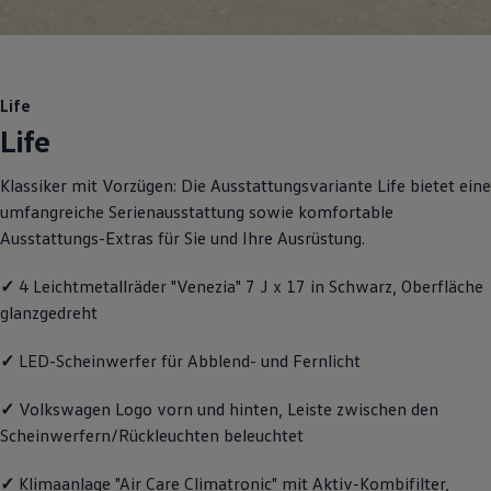
Motorenöl und Flüssigkeiten
Räder und Reifen
Pannen- und Unfallhilfe
Economy Service
Volkswagen Teile
Life
Zubehör
Life
Modellspezifisches Zubehör
Schutz und Pflege
Transport
Klassiker mit Vorzügen: Die Ausstattungsvariante Life bietet eine
Entertainment und Elektronik
umfangreiche Serienausstattung sowie komfortable
Individualisieren
Wallbox und Ladekabel
Ausstattungs-Extras für Sie und Ihre Ausrüstung.
Digitale Extras
Dienste für Ihr Modell finden
✓
4 Leichtmetallräder "Venezia" 7 J x 17 in Schwarz, Oberfläche
Volkswagen Apps, Login und Shop
glanzgedreht
Handy und Fahrzeug verbinden
Updates für Software, Karten und Radio
Über Ihr Auto
✓
LED-Scheinwerfer für Abblend- und Fernlicht
Vorgängermodelle
Kundeninformationen
✓
Volkswagen
Logo vorn und hinten, Leiste zwischen den
Volkswagen Kundenbetreuung
Warn- und Kontrollleuchten
Scheinwerfern/Rückleuchten beleuchtet
Assistenzsysteme
Digitale Betriebsanleitung
✓
Klimaanlage "Air Care Climatronic" mit Aktiv-Kombifilter,
Live Beratung