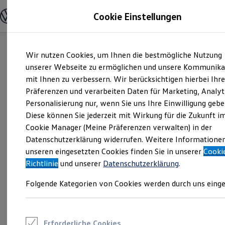
Modelle und Konfigurator
Cookie Einstellungen
Konfigurator
Modelle vergleichen
Konfiguration laden
Zum
Zum
Autosuche
Wir nutzen Cookies, um Ihnen die bestmögliche Nutzung
Hauptinhalt
Footer
Elektroautos
springen
springen
unserer Webseite zu ermöglichen und unsere Kommunika
ENERGY Sondermodelle
Nutzfahrzeuge
mit Ihnen zu verbessern. Wir berücksichtigen hierbei Ihr
SUV und CUV
Präferenzen und verarbeiten Daten für Marketing, Analyt
Familienautos
Personalisierung nur, wenn Sie uns Ihre Einwilligung gebe
Kombis
Kompaktwagen
Diese können Sie jederzeit mit Wirkung für die Zukunft i
Sportwagen
Cookie Manager (Meine Präferenzen verwalten) in der
Schnell verfügbare Fahrzeuge
Angebote und Produkte
Datenschutzerklärung widerrufen. Weitere Informatione
Aktuelle Angebote
unseren eingesetzten Cookies finden Sie in unserer
Cooki
E-Auto-Förderung
Richtlinie
und unserer
Datenschutzerklärung
.
Volkswagen Marktplatz
Die ENERGY Sondermodelle
Folgende Kategorien von Cookies werden durch uns einge
Junge Gebrauchtwagen und Gebrauchtwagen
Volkswagen Zertifizierte Gebrauchtwagen
Elektromobilität bei Gebrauchtwagen
Zubehör- und Serviceangebote
Saisonangebote
Erforderliche Cookies