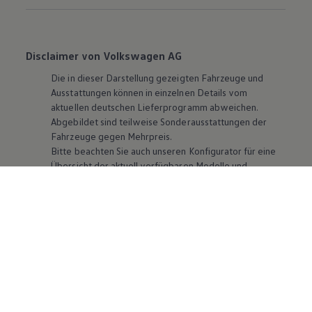
Disclaimer von Volkswagen AG
Die in dieser Darstellung gezeigten Fahrzeuge und
Ausstattungen können in einzelnen Details vom
aktuellen deutschen Lieferprogramm abweichen.
Abgebildet sind teilweise Sonderausstattungen der
Fahrzeuge gegen Mehrpreis.
Bitte beachten Sie auch unseren Konfigurator für eine
Übersicht der aktuell verfügbaren Modelle und
Ausstattungen.
Die angegebenen Verbrauchs- und Emissionswerte
beziehen sich nicht auf ein einzelnes Fahrzeug und sind
nicht Bestandteil des Angebots, sondern dienen allein
Vergleichszwecken zwischen den verschiedenen
Fahrzeugtypen. Zusatzausstattungen und
Zubehör
(Anbauteile, Reifenformat usw.) können relevante
Fahrzeugparameter, wie
z. B.
Gewicht, Rollwiderstand
und Aerodynamik verändern und neben Witterungs-