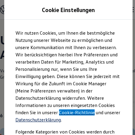
Modelle und Konfigurator
Cookie Einstellungen
Konfigurator
Modelle vergleichen
Konfiguration laden
Zum
Zum
Autosuche
Wir nutzen Cookies, um Ihnen die bestmögliche
Hauptinhalt
Footer
Elektroautos
Unsere aktuellen
springen
springen
Nutzung unserer Webseite zu ermöglichen und
ENERGY Sondermodelle
Nutzfahrzeuge
unsere Kommunikation mit Ihnen zu verbessern.
Angebote und mehr
SUV und CUV
Wir berücksichtigen hierbei Ihre Präferenzen und
Familienautos
verarbeiten Daten für Marketing, Analytics und
Kombis
Kompaktwagen
Personalisierung nur, wenn Sie uns Ihre
Verantwortlich für die Inhalte auf dieser Seite ist die Autohaus Heinz Rakel
Sportwagen
Einwilligung geben. Diese können Sie jederzeit mit
GmbH
(
Impressum & Rechtliches
)
Schnell verfügbare Fahrzeuge
Angebote und Produkte
Wirkung für die Zukunft im Cookie Manager
Aktuelle Angebote
(Meine Präferenzen verwalten) in der
E-Auto-Förderung
Datenschutzerklärung widerrufen. Weitere
Volkswagen Marktplatz
Aktuelle Modelle
Neuwagen
ID. Polo
Der neu
Informationen zu unseren eingesetzten Cookies
Die ENERGY Sondermodelle
Junge Gebrauchtwagen und Gebrauchtwagen
finden Sie in unserer
Cookie-Richtlinie
und unserer
6
Angebote
Volkswagen Zertifizierte Gebrauchtwagen
Datenschutzerklärung
.
Elektromobilität bei Gebrauchtwagen
Zubehör- und Serviceangebote
Folgende Kategorien von Cookies werden durch
Saisonangebote