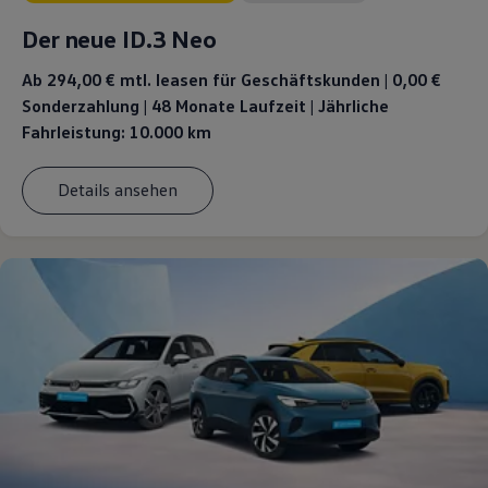
Magazin
Der neue ID.3 Neo
Lifestyle
Transport
Familie
Ab 294,00 €
mtl. leasen für Geschäftskunden | 0,00 €
Elektromobilität
Sonderzahlung | 48 Monate Laufzeit | Jährliche
Volkswagen R
Fahrleistung: 10.000 km
Pannen- und Unfallhilfe
Volkswagen Kundenbetreuung
Details ansehen