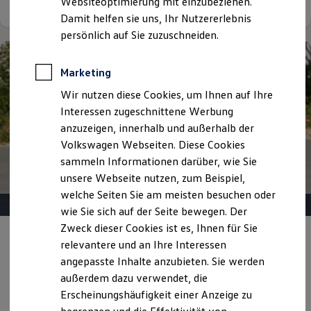
Websiteoptimierung mit einzubeziehen.
Elektrofahrzeugkonzepte
Damit helfen sie uns, Ihr Nutzererlebnis
ID. EVERY1
Reichweite
persönlich auf Sie zuzuschneiden.
Reichweite der ID. Modelle
Reichweite im Winter
Rekuperation
Marketing
Laden
Wir nutzen diese Cookies, um Ihnen auf Ihre
Laden unterwegs
Laden Zuhause
Interessen zugeschnittene Werbung
Ladestationen finden
anzuzeigen, innerhalb und außerhalb der
Ladezeitensimulator
Volkswagen Webseiten. Diese Cookies
Batterie
Sicherheit
sammeln Informationen darüber, wie Sie
Garantie und Lebensdauer
unsere Webseite nutzen, zum Beispiel,
Nachhaltigkeit
welche Seiten Sie am meisten besuchen oder
Technologie
Kosten und Kauf
wie Sie sich auf der Seite bewegen. Der
Verbrauchskosten
Zweck dieser Cookies ist es, Ihnen für Sie
Kaufoptionen
Angebot gültig bis 30.09.2026
Privatkunden
relevantere und an Ihre Interessen
E-Auto-Förderung
Software und Konnektivität
angepasste Inhalte anzubieten. Sie werden
Der T-Roc R-Line
Die ID. Software 6
außerdem dazu verwendet, die
ID. Software Versionen und Updates
Erscheinungshäufigkeit einer Anzeige zu
Ab 284,00 €
mtl. leasen für Privatkunden | 0,00 €
Digitale Extras
Schnittstellen zu Ihrem ID.