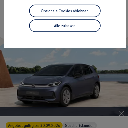
Denn wir sind ein Familienunternehmen, aber kein
Motorenöl und Flüssigkeiten
Räder und Reifen
Imperium.
Optionale Cookies ablehnen
Pannen- und Unfallhilfe
Economy Service
Volkswagen Teile
Alle zulassen
Details ansehen
Zubehör
Modellspezifisches Zubehör
Schutz und Pflege
Transport
Entertainment und Elektronik
Individualisieren
Wallbox und Ladekabel
Digitale Extras
Dienste für Ihr Modell finden
Volkswagen Apps, Login und Shop
Handy und Fahrzeug verbinden
Updates für Software, Karten und Radio
Über Ihr Auto
Vorgängermodelle
Kundeninformationen
Volkswagen Kundenbetreuung
Warn- und Kontrollleuchten
Assistenzsysteme
Digitale Betriebsanleitung
Angebot gültig bis 30.09.2026
Geschäftskunden
Live Beratung