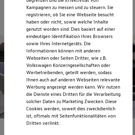
begrenzen und die Effektivität von
Sonderzahlung | 48 Monate Laufzeit | Jährliche
Hybridautos
Kampagnen zu messen und zu steuern. Sie
Fahrleistung: 10.000 km
Marke und Erlebnis
registrieren, ob Sie eine Webseite besucht
Volkswagen R und R Experience
R-Modelle
haben oder nicht, sowie welche Inhalte
Details ansehen
R Experience
genutzt worden sind. Dies basiert auf einer
Driving Experience
eindeutigen Identifikation Ihres Browsers
Volkswagen entdecken
Werkbesichtigung
sowie Ihres Internetgeräts. Die
Factory visit
Informationen können mit anderen
Lifestyle Shop
Webseiten oder Seiten Dritter, wie z.B.
T-Roc Kollektion
Golf Kollektion
Volkswagen Konzerngesellschaften oder
ID. Kollektion
Werbetreibenden, geteilt werden, sodass
Volkswagen Kollektion
Ihnen auch auf anderen Webseiten relevante
R-Kollektion
GTI Kollektion
Werbung angezeigt werden kann. Wir nutzen
Fußball Drop
die Dienste eines Dritten für die Verarbeitung
we drive football
solcher Daten zu Marketing Zwecken. Diese
#wedriveproud
Besitzer und Service
Cookies werden, soweit dies zweckdienlich
myVolkswagen
ist, oftmals mit Seitenfunktionalitäten von
Software Updates
Dritten verlinkt.
Service und Ersatzteile
Karriere bei Rakel
Inspektion und HU/AU
Reparaturen und Checks