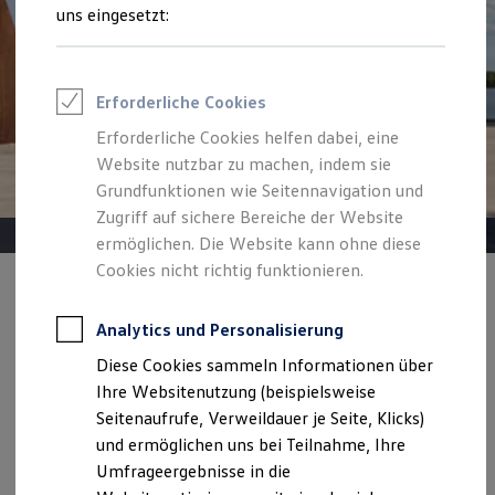
Reifenpakete
uns eingesetzt:
Leasing
Leasing-Angebote
Gebrauchtwagen Leasing
Junge Gebrauchtwagen-Leasing
Erforderliche Cookies
Elektroauto Leasing
Kleinwagen-Leasing
Erforderliche Cookies helfen dabei, eine
Leasing ohne Anzahlung
Website nutzbar zu machen, indem sie
Finanzierung
Autokredit mit Schlussrate
Grundfunktionen wie Seitennavigation und
Versicherungen und Garantien
Zugriff auf sichere Bereiche der Website
Kfz-Versicherung
ermöglichen. Die Website kann ohne diese
Restschuldversicherungen
Garantien
Cookies nicht richtig funktionieren.
Wartungsverträge
Angebot gültig bis 30.09.2026
Geschäftskunden
Geschäftskunden
Professional Class bei Volkswagen
Analytics und Personalisierung
Der neue ID. Polo
Großkunden
Diese Cookies sammeln Informationen über
Behörden
Ab 269,00 €
mtl. leasen für Geschäftskunden | 0,00 €
Direktkunden
Ihre Websitenutzung (beispielsweise
Sonderzahlung | 48 Monate Laufzeit | Jährliche
Sonderfahrzeuge
Seitenaufrufe, Verweildauer je Seite, Klicks)
Anpfiff zum Gewinn
Fahrleistung: 10.000 km
und ermöglichen uns bei Teilnahme, Ihre
Elektromobilität
Elektroautos
Umfrageergebnisse in die
ID. Tutorials
Details ansehen