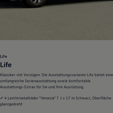
Motorenöl und Flüssigkeiten
Räder und Reifen
Pannen- und Unfallhilfe
Economy Service
Volkswagen Teile
Zubehör
Modellspezifisches Zubehör
Schutz und Pflege
Transport
Entertainment und Elektronik
Individualisieren
Wallbox und Ladekabel
Life
Digitale Extras
Life
Dienste für Ihr Modell finden
Volkswagen Apps, Login und Shop
Handy und Fahrzeug verbinden
Klassiker mit Vorzügen: Die Ausstattungsvariante Life bietet eine
Updates für Software, Karten und Radio
umfangreiche Serienausstattung sowie komfortable
Über Ihr Auto
Vorgängermodelle
Ausstattungs-Extras für Sie und Ihre Ausrüstung.
Kundeninformationen
Volkswagen Kundenbetreuung
✓
4 Leichtmetallräder "Venezia" 7 J x 17 in Schwarz, Oberfläche
Warn- und Kontrollleuchten
Assistenzsysteme
glanzgedreht
Digitale Betriebsanleitung
Live Beratung