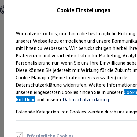
Modelle und Konfigurator
Cookie Einstellungen
Konfigurator
Modelle vergleichen
Konfiguration laden
Zum
Zum
Autosuche
Wir nutzen Cookies, um Ihnen die bestmögliche Nutzung
Hauptinhalt
Footer
Elektroautos
springen
springen
unserer Webseite zu ermöglichen und unsere Kommunika
ENERGY Sondermodelle
Nutzfahrzeuge
mit Ihnen zu verbessern. Wir berücksichtigen hierbei Ihr
SUV und CUV
Präferenzen und verarbeiten Daten für Marketing, Analyt
Familienautos
Personalisierung nur, wenn Sie uns Ihre Einwilligung gebe
Kombis
Kompaktwagen
Diese können Sie jederzeit mit Wirkung für die Zukunft i
Sportwagen
Cookie Manager (Meine Präferenzen verwalten) in der
Schnell verfügbare Fahrzeuge
Angebote und Produkte
Datenschutzerklärung widerrufen. Weitere Informatione
Aktuelle Angebote
unseren eingesetzten Cookies finden Sie in unserer
Cooki
E-Auto-Förderung
Richtlinie
und unserer
Datenschutzerklärung
.
Volkswagen Marktplatz
Die ENERGY Sondermodelle
Folgende Kategorien von Cookies werden durch uns einge
Junge Gebrauchtwagen und Gebrauchtwagen
Volkswagen Zertifizierte Gebrauchtwagen
Elektromobilität bei Gebrauchtwagen
Zubehör- und Serviceangebote
Saisonangebote
Erforderliche Cookies