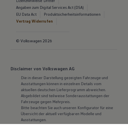
Lizenzhinweise Dritter
Angaben zum Digital Services Act (DSA)
EU Data Act
Produktsicherheitsinformationen
Vertrag Widerrufen
© Volkswagen 2026
Disclaimer von Volkswagen AG
Die in dieser Darstellung gezeigten Fahrzeuge und
Ausstattungen können in einzelnen Details vom
aktuellen deutschen Lieferprogramm abweichen.
Abgebildet sind teilweise Sonderausstattungen der
Fahrzeuge gegen Mehrpreis.
Bitte beachten Sie auch unseren Konfigurator für eine
Übersicht der aktuell verfügbaren Modelle und
Ausstattungen.