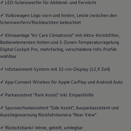
✓
LED-Scheinwerfer für Abblend- und Fernlicht
Magazin
Lifestyle
✓
Volkswagen
Logo vorn und hinten, Leiste zwischen den
Transport
Familie
Scheinwerfern/Rückleuchten beleuchtet
Elektromobilität
Volkswagen R
✓
Klimaanlage "Air Care Climatronic" mit Aktiv-Kombifilter,
Pannen- und Unfallhilfe
Volkswagen Kundenbetreuung
Bedienelementen hinten und 3-Zonen-Temperaturregelung
Digital Cockpit Pro, mehrfarbig, verschiedene Info-Profile
wählbar
✓
Infotainment-System mit 32-cm-Display (12,9 Zoll)
✓
App‑Connect
Wireless für Apple
CarPlay
und
Android
Auto
✓
Parkassistent "Park Assist" inkl. Einparkhilfe
✓
Spurwechselassistent "Side Assist", Ausparkassistent und
Ausstiegswarnung Rückfahrkamera "Rear View"
✓
Rücksitzbank/-lehne, geteilt, umlegbar