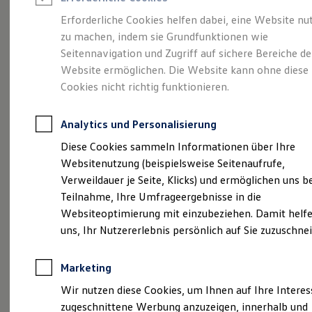
Reifenpakete
Leasing
Erforderliche Cookies helfen dabei, eine Website nu
Leasing-Angebote
zu machen, indem sie Grundfunktionen wie
Mehr Raum für alle(s).
Gebrauchtwagen Leasing
Seitennavigation und Zugriff auf sichere Bereiche de
Junge Gebrauchtwagen-Leasing
Elektroauto Leasing
Website ermöglichen. Die Website kann ohne diese
Der Tayron.
Kleinwagen-Leasing
Cookies nicht richtig funktionieren.
Leasing ohne Anzahlung
Finanzierung
Autokredit mit Schlussrate
Analytics und Personalisierung
Versicherungen und Garantien
Kfz-Versicherung
Diese Cookies sammeln Informationen über Ihre
Restschuldversicherungen
Websitenutzung (beispielsweise Seitenaufrufe,
Garantien
Verweildauer je Seite, Klicks) und ermöglichen uns b
Wartungsverträge
Geschäftskunden
Teilnahme, Ihre Umfrageergebnisse in die
Professional Class bei Volkswagen
Websiteoptimierung mit einzubeziehen. Damit helfe
Großkunden
uns, Ihr Nutzererlebnis persönlich auf Sie zuzuschne
Behörden
Direktkunden
(
Impressum & Rechtliches
)
Sonderfahrzeuge
Marketing
Anpfiff zum Gewinn
Elektromobilität
Wir nutzen diese Cookies, um Ihnen auf Ihre Intere
Elektroautos
zugeschnittene Werbung anzuzeigen, innerhalb und
ID. Tutorials