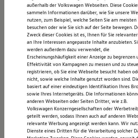
Elektrofahrzeugkonzepte
außerhalb der Volkswagen Webseiten. Diese Cookie
ID. EVERY1
sammeln Informationen darüber, wie Sie unsere We
Probefahrt vereinbaren
Reichweite
nutzen, zum Beispiel, welche Seiten Sie am meisten
Reichweite der ID. Modelle
Reichweite im Winter
besuchen oder wie Sie sich auf der Seite bewegen. D
Rekuperation
Zweck dieser Cookies ist es, Ihnen für Sie relevante
Laden
an Ihre Interessen angepasste Inhalte anzubieten. S
Laden unterwegs
Fahrzeugangebot anfordern
Laden Zuhause
werden außerdem dazu verwendet, die
Ladestationen finden
Erscheinungshäufigkeit einer Anzeige zu begrenzen 
Ladezeitensimulator
Effektivität von Kampagnen zu messen und zu steue
Batterie
Sicherheit
registrieren, ob Sie eine Webseite besucht haben od
Garantie und Lebensdauer
nicht, sowie welche Inhalte genutzt worden sind. Di
Nachhaltigkeit
Servicetermin buchen
basiert auf einer eindeutigen Identifikation Ihres B
Technologie
Kosten und Kauf
sowie Ihres Internetgeräts. Die Informationen kön
Verbrauchskosten
anderen Webseiten oder Seiten Dritter, wie z.B.
Kaufoptionen
Volkswagen Konzerngesellschaften oder Werbetrei
E-Auto-Förderung
Software und Konnektivität
Serviceanfrage stellen
geteilt werden, sodass Ihnen auch auf anderen Web
Die ID. Software 6
relevante Werbung angezeigt werden kann. Wir nut
ID. Software Versionen und Updates
Dienste eines Dritten für die Verarbeitung solcher D
Digitale Extras
Schnittstellen zu Ihrem ID.