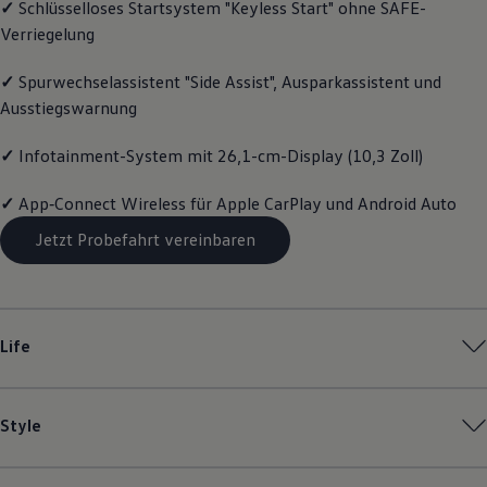
✓
Schlüsselloses Startsystem "Keyless Start" ohne SAFE-
Motorenöl und Flüssigkeiten
Verriegelung
Räder und Reifen
Pannen- und Unfallhilfe
Economy Service
✓
Spurwechselassistent "Side Assist", Ausparkassistent und
Volkswagen Teile
Ausstiegswarnung
Zubehör
Modellspezifisches Zubehör
Schutz und Pflege
✓
Infotainment-System mit 26,1-cm-Display (10,3 Zoll)
Transport
Entertainment und Elektronik
✓
App‑Connect
Wireless für Apple
CarPlay
und
Android
Auto
Individualisieren
Wallbox und Ladekabel
Jetzt Probefahrt vereinbaren
Digitale Extras
Dienste für Ihr Modell finden
Volkswagen Apps, Login und Shop
Handy und Fahrzeug verbinden
Updates für Software, Karten und Radio
Life
Über Ihr Auto
Vorgängermodelle
Kundeninformationen
Volkswagen Kundenbetreuung
Style
Warn- und Kontrollleuchten
Assistenzsysteme
Digitale Betriebsanleitung
Live Beratung