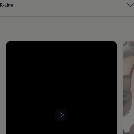
R‑Line
Magazin
Lifestyle
Transport
Familie
Elektromobilität
Volkswagen R
Pannen- und Unfallhilfe
Volkswagen Kundenbetreuung