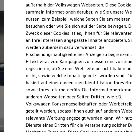
Elektrofahrzeugkonzepte
außerhalb der Volkswagen Webseiten. Diese Cookie
ID. EVERY1
sammeln Informationen darüber, wie Sie unsere We
Reichweite
nutzen, zum Beispiel, welche Seiten Sie am meisten
Reichweite der ID. Modelle
Reichweite im Winter
besuchen oder wie Sie sich auf der Seite bewegen. D
Rekuperation
Zweck dieser Cookies ist es, Ihnen für Sie relevante
Laden
an Ihre Interessen angepasste Inhalte anzubieten. S
Laden unterwegs
Laden Zuhause
werden außerdem dazu verwendet, die
Ladestationen finden
Erscheinungshäufigkeit einer Anzeige zu begrenzen 
Ladezeitensimulator
Effektivität von Kampagnen zu messen und zu steue
Batterie
Sicherheit
registrieren, ob Sie eine Webseite besucht haben od
Garantie und Lebensdauer
nicht, sowie welche Inhalte genutzt worden sind. Di
Nachhaltigkeit
basiert auf einer eindeutigen Identifikation Ihres B
Technologie
Kosten und Kauf
sowie Ihres Internetgeräts. Die Informationen kön
Verbrauchskosten
anderen Webseiten oder Seiten Dritter, wie z.B.
Kaufoptionen
Volkswagen Konzerngesellschaften oder Werbetrei
E-Auto-Förderung
Software und Konnektivität
geteilt werden, sodass Ihnen auch auf anderen Web
Die ID. Software 6
relevante Werbung angezeigt werden kann. Wir nut
ID. Software Versionen und Updates
Dienste eines Dritten für die Verarbeitung solcher D
Digitale Extras
Schnittstellen zu Ihrem ID.