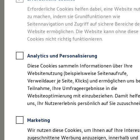
Reifenpakete
Leasing
Erforderliche Cookies helfen dabei, eine Website nu
Leasing-Angebote
zu machen, indem sie Grundfunktionen wie
Sportlich. Flexibel.
Gebrauchtwagen Leasing
Seitennavigation und Zugriff auf sichere Bereiche de
Junge Gebrauchtwagen-Leasing
Elektroauto Leasing
Website ermöglichen. Die Website kann ohne diese
Komfortabel.
Kleinwagen-Leasing
Cookies nicht richtig funktionieren.
Leasing ohne Anzahlung
Entdecken Sie den
Finanzierung
Autokredit mit Schlussrate
Analytics und Personalisierung
Versicherungen und Garantien
T‑Roc!
Kfz-Versicherung
Diese Cookies sammeln Informationen über Ihre
Restschuldversicherungen
Websitenutzung (beispielsweise Seitenaufrufe,
Garantien
Verweildauer je Seite, Klicks) und ermöglichen uns b
Wartungsverträge
Geschäftskunden
Teilnahme, Ihre Umfrageergebnisse in die
Professional Class bei Volkswagen
Websiteoptimierung mit einzubeziehen. Damit helfe
Großkunden
uns, Ihr Nutzererlebnis persönlich auf Sie zuzuschne
Behörden
Direktkunden
Sonderfahrzeuge
Marketing
Anpfiff zum Gewinn
Elektromobilität
Wir nutzen diese Cookies, um Ihnen auf Ihre Intere
(
Impressum & Rechtliches
)
Elektroautos
zugeschnittene Werbung anzuzeigen, innerhalb und
ID. Tutorials