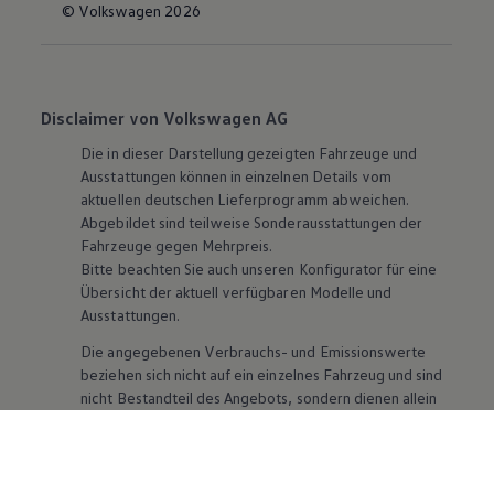
© Volkswagen 2026
Disclaimer von Volkswagen AG
Die in dieser Darstellung gezeigten Fahrzeuge und
Ausstattungen können in einzelnen Details vom
aktuellen deutschen Lieferprogramm abweichen.
Abgebildet sind teilweise Sonderausstattungen der
Fahrzeuge gegen Mehrpreis.
Bitte beachten Sie auch unseren Konfigurator für eine
Übersicht der aktuell verfügbaren Modelle und
Ausstattungen.
Die angegebenen Verbrauchs- und Emissionswerte
beziehen sich nicht auf ein einzelnes Fahrzeug und sind
nicht Bestandteil des Angebots, sondern dienen allein
Vergleichszwecken zwischen den verschiedenen
Fahrzeugtypen. Zusatzausstattungen und
Zubehör
(Anbauteile, Reifenformat usw.) können relevante
Fahrzeugparameter, wie
z. B.
Gewicht, Rollwiderstand