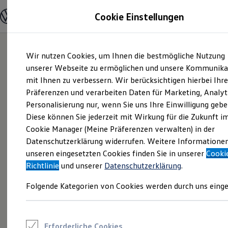
Modelle und Konfigurator
Cookie Einstellungen
Konfigurator
Modelle vergleichen
Konfiguration laden
Zum
Zum
Autosuche
Wir nutzen Cookies, um Ihnen die bestmögliche Nutzung
Hauptinhalt
Footer
Elektroautos
springen
springen
unserer Webseite zu ermöglichen und unsere Kommunika
ENERGY Sondermodelle
Nutzfahrzeuge
mit Ihnen zu verbessern. Wir berücksichtigen hierbei Ihr
SUV und CUV
Präferenzen und verarbeiten Daten für Marketing, Analyt
Familienautos
Personalisierung nur, wenn Sie uns Ihre Einwilligung gebe
Kombis
Kompaktwagen
Diese können Sie jederzeit mit Wirkung für die Zukunft i
Sportwagen
Cookie Manager (Meine Präferenzen verwalten) in der
Schnell verfügbare Fahrzeuge
Angebote und Produkte
Datenschutzerklärung widerrufen. Weitere Informatione
Aktuelle Angebote
unseren eingesetzten Cookies finden Sie in unserer
Cooki
E-Auto-Förderung
Richtlinie
und unserer
Datenschutzerklärung
.
Volkswagen Marktplatz
Die ENERGY Sondermodelle
Folgende Kategorien von Cookies werden durch uns einge
Junge Gebrauchtwagen und Gebrauchtwagen
Volkswagen Zertifizierte Gebrauchtwagen
Elektromobilität bei Gebrauchtwagen
Zubehör- und Serviceangebote
Saisonangebote
Erforderliche Cookies