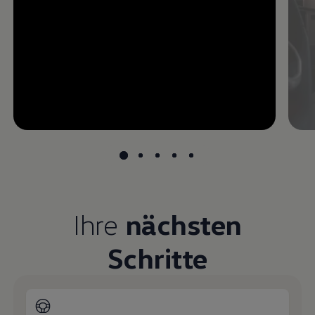
--:--
undefined, --:--
Ihre
nächsten
Schritte