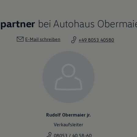
hpartner
bei Autohaus Obermaie
E-Mail schreiben
+49 8053 40580
Rudolf Obermaier jr.
Verkaufsleiter
08053 / 40 58-60