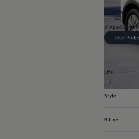
✓
Infotainment-
✓
App‑Connect
Jetzt Probe
Life
1
Style
R‑Line