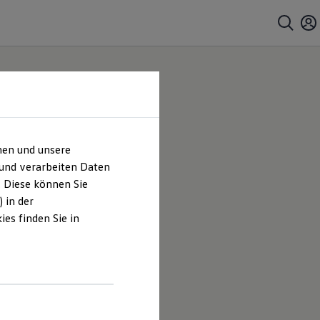
hen und unsere
 und verarbeiten Daten
. Diese können Sie
 in der
es finden Sie in