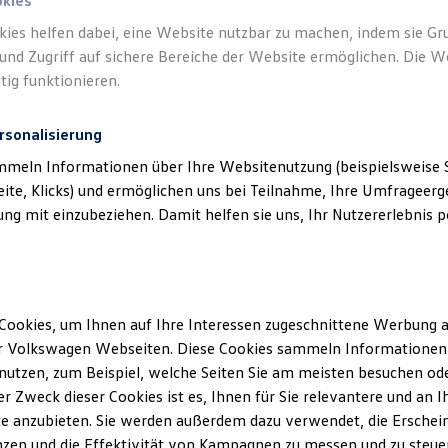
okies
kies helfen dabei, eine Website nutzbar zu machen, indem sie G
und Zugriff auf sichere Bereiche der Website ermöglichen. Die W
tig funktionieren.
rsonalisierung
mmeln Informationen über Ihre Websitenutzung (beispielsweise S
eite, Klicks) und ermöglichen uns bei Teilnahme, Ihre Umfrageerge
g mit einzubeziehen. Damit helfen sie uns, Ihr Nutzererlebnis pe
Cookies, um Ihnen auf Ihre Interessen zugeschnittene Werbung a
r Volkswagen Webseiten. Diese Cookies sammeln Informationen 
utzen, zum Beispiel, welche Seiten Sie am meisten besuchen oder
r Zweck dieser Cookies ist es, Ihnen für Sie relevantere und an I
e anzubieten. Sie werden außerdem dazu verwendet, die Erschein
zen und die Effektivität von Kampagnen zu messen und zu steuern