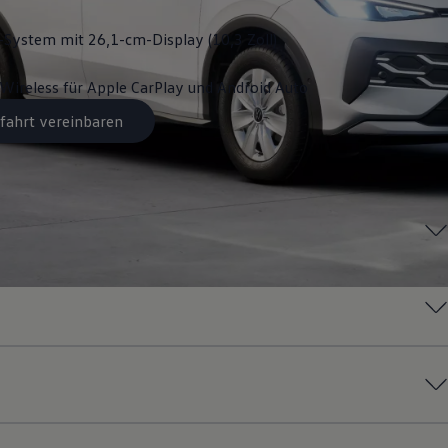
System mit 26,1-cm-Display (10,3 Zoll)
Wireless für Apple
CarPlay
und
Android
Auto
fahrt vereinbaren