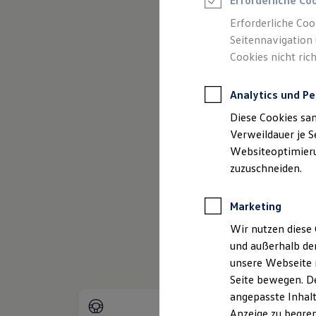
Erforderliche Co
Reifenpakete
Leasing
Erforderliche Coo
Leasing-Angebote
Seitennavigation 
(
Impressum & Rechtliches
)
Gebrauchtwagen Leasing
Cookies nicht rich
Junge Gebrauchtwagen-Leasing
Elektroauto Leasing
Kleinwagen-Leasing
Analytics und Pe
Leasing ohne Anzahlung
Finanzierung
Diese Cookies sa
Autokredit mit Schlussrate
Versicherungen und Garantien
Verweildauer je S
Kfz-Versicherung
Websiteoptimierun
Restschuldversicherungen
zuzuschneiden.
Garantien
Wartungsverträge
Geschäftskunden
Marketing
Professional Class bei Volkswagen
Großkunden
Wir nutzen diese 
Behörden
und außerhalb de
Direktkunden
Sonderfahrzeuge
unsere Webseite n
Anpfiff zum Gewinn
Seite bewegen. De
Elektromobilität
angepasste Inhalt
Elektroautos
ID. Tutorials
Anzeige zu begren