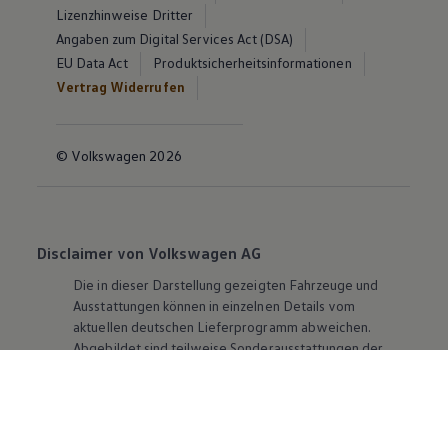
Lizenzhinweise Dritter
Angaben zum Digital Services Act (DSA)
EU Data Act
Produktsicherheitsinformationen
Vertrag Widerrufen
© Volkswagen 2026
Disclaimer von Volkswagen AG
Die in dieser Darstellung gezeigten Fahrzeuge und
Ausstattungen können in einzelnen Details vom
aktuellen deutschen Lieferprogramm abweichen.
Abgebildet sind teilweise Sonderausstattungen der
Fahrzeuge gegen Mehrpreis.
Bitte beachten Sie auch unseren Konfigurator für eine
Übersicht der aktuell verfügbaren Modelle und
Ausstattungen.