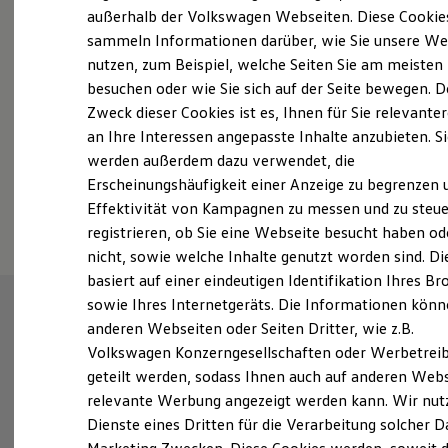
Elektrofahrzeugkonzepte
außerhalb der Volkswagen Webseiten. Diese Cookie
ID. EVERY1
sammeln Informationen darüber, wie Sie unsere We
Reichweite
nutzen, zum Beispiel, welche Seiten Sie am meisten
Reichweite der ID. Modelle
Fahrzeugangebot anfordern
Reichweite im Winter
besuchen oder wie Sie sich auf der Seite bewegen. D
Rekuperation
Zweck dieser Cookies ist es, Ihnen für Sie relevante
Laden
an Ihre Interessen angepasste Inhalte anzubieten. S
Laden unterwegs
Laden Zuhause
werden außerdem dazu verwendet, die
Ladestationen finden
Erscheinungshäufigkeit einer Anzeige zu begrenzen 
Ladezeitensimulator
Serviceanfrage stellen
Effektivität von Kampagnen zu messen und zu steue
Batterie
Sicherheit
registrieren, ob Sie eine Webseite besucht haben od
Garantie und Lebensdauer
nicht, sowie welche Inhalte genutzt worden sind. Di
Nachhaltigkeit
basiert auf einer eindeutigen Identifikation Ihres B
Technologie
Kosten und Kauf
sowie Ihres Internetgeräts. Die Informationen kön
Verbrauchskosten
anderen Webseiten oder Seiten Dritter, wie z.B.
Kaufoptionen
Volkswagen Konzerngesellschaften oder Werbetrei
E-Auto-Förderung
Software und Konnektivität
geteilt werden, sodass Ihnen auch auf anderen Web
Die ID. Software 6
relevante Werbung angezeigt werden kann. Wir nut
ID. Software Versionen und Updates
Dienste eines Dritten für die Verarbeitung solcher D
Digitale Extras
Schnittstellen zu Ihrem ID.