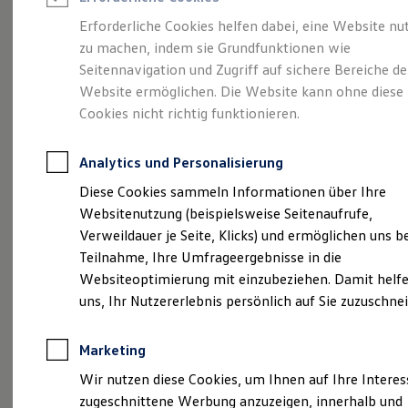
Reifenpakete
Leasing
Erforderliche Cookies helfen dabei, eine Website nu
Leasing-Angebote
zu machen, indem sie Grundfunktionen wie
Der ID.7 Tourer
Gebrauchtwagen Leasing
Seitennavigation und Zugriff auf sichere Bereiche de
Junge Gebrauchtwagen-Leasing
Elektroauto Leasing
Website ermöglichen. Die Website kann ohne diese
Kleinwagen-Leasing
Cookies nicht richtig funktionieren.
Leasing ohne Anzahlung
Finanzierung
Autokredit mit Schlussrate
Analytics und Personalisierung
Versicherungen und Garantien
Kfz-Versicherung
Diese Cookies sammeln Informationen über Ihre
Restschuldversicherungen
Websitenutzung (beispielsweise Seitenaufrufe,
Garantien
Verweildauer je Seite, Klicks) und ermöglichen uns b
Wartungsverträge
Geschäftskunden
Teilnahme, Ihre Umfrageergebnisse in die
(
Impressum & Rechtliches
)
Professional Class bei Volkswagen
Websiteoptimierung mit einzubeziehen. Damit helfe
Großkunden
uns, Ihr Nutzererlebnis persönlich auf Sie zuzuschne
Behörden
Direktkunden
Sonderfahrzeuge
Marketing
Anpfiff zum Gewinn
Elektromobilität
Wir nutzen diese Cookies, um Ihnen auf Ihre Intere
Probefahrt vereinbaren
Elektroautos
zugeschnittene Werbung anzuzeigen, innerhalb und
ID. Tutorials