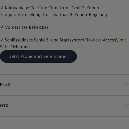
Magazin
✓
Klimaanlage "Air Care Climatronic" mit 2-Zonen-
Lifestyle
Temperaturregelung; freischaltbar: 3-Zonen-Regelung
Transport
Familie
Elektromobilität
✓
Vordersitze beheizbar
Volkswagen R
Pannen- und Unfallhilfe
✓
Schlüsselloses Schließ- und Startsystem "Keyless Access", mit
Volkswagen Kundenbetreuung
Safe-Sicherung
Jetzt Probefahrt vereinbaren
Pro S
GTX