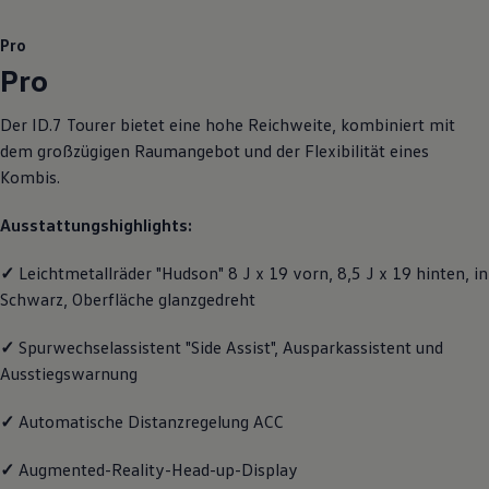
Motorenöl und Flüssigkeiten
Räder und Reifen
Pro
Pannen- und Unfallhilfe
Pro
Economy Service
Volkswagen Teile
Zubehör
Der
ID.7 Tourer
bietet eine hohe Reichweite, kombiniert mit
Modellspezifisches Zubehör
dem großzügigen Raumangebot und der Flexibilität eines
Schutz und Pflege
Transport
Kombis.
Entertainment und Elektronik
Individualisieren
Ausstattungshighlights:
Wallbox und Ladekabel
Digitale Extras
Dienste für Ihr Modell finden
✓
Leichtmetallräder "Hudson" 8 J x 19 vorn, 8,5 J x 19 hinten, in
Volkswagen Apps, Login und Shop
Schwarz, Oberfläche glanzgedreht
Handy und Fahrzeug verbinden
Updates für Software, Karten und Radio
✓
Spurwechselassistent "Side Assist", Ausparkassistent und
Über Ihr Auto
Vorgängermodelle
Ausstiegswarnung
Kundeninformationen
Volkswagen Kundenbetreuung
✓
Automatische Distanzregelung ACC
Warn- und Kontrollleuchten
Assistenzsysteme
Digitale Betriebsanleitung
✓
Augmented-Reality-Head-up-Display
Live Beratung