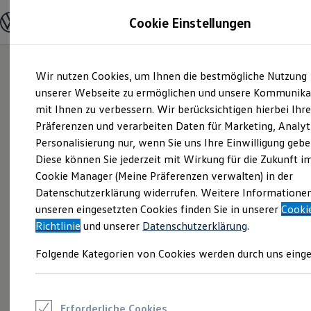
Modelle und Konfigurator
Cookie Einstellungen
Konfigurator
Modelle vergleichen
Konfiguration laden
Zum
Zum
Autosuche
Wir nutzen Cookies, um Ihnen die bestmögliche Nutzung
Hauptinhalt
Footer
Elektroautos
springen
springen
unserer Webseite zu ermöglichen und unsere Kommunika
ENERGY Sondermodelle
Nutzfahrzeuge
mit Ihnen zu verbessern. Wir berücksichtigen hierbei Ihr
SUV und CUV
Präferenzen und verarbeiten Daten für Marketing, Analyt
Familienautos
Personalisierung nur, wenn Sie uns Ihre Einwilligung gebe
Kombis
Kompaktwagen
Diese können Sie jederzeit mit Wirkung für die Zukunft i
Sportwagen
Cookie Manager (Meine Präferenzen verwalten) in der
Schnell verfügbare Fahrzeuge
Angebote und Produkte
Datenschutzerklärung widerrufen. Weitere Informatione
Aktuelle Angebote
unseren eingesetzten Cookies finden Sie in unserer
Cooki
E-Auto-Förderung
Richtlinie
und unserer
Datenschutzerklärung
.
Volkswagen Marktplatz
Die ENERGY Sondermodelle
Folgende Kategorien von Cookies werden durch uns einge
Junge Gebrauchtwagen und Gebrauchtwagen
Volkswagen Zertifizierte Gebrauchtwagen
Elektromobilität bei Gebrauchtwagen
Zubehör- und Serviceangebote
Saisonangebote
Erforderliche Cookies