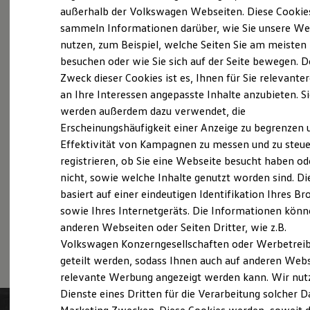
Probefahrt vereinbaren
Elektrofahrzeugkonzepte
außerhalb der Volkswagen Webseiten. Diese Cookie
ID. EVERY1
sammeln Informationen darüber, wie Sie unsere We
Reichweite
nutzen, zum Beispiel, welche Seiten Sie am meisten
Reichweite der ID. Modelle
Reichweite im Winter
besuchen oder wie Sie sich auf der Seite bewegen. D
Rekuperation
Zweck dieser Cookies ist es, Ihnen für Sie relevante
Fahrzeugangebot anfordern
Laden
an Ihre Interessen angepasste Inhalte anzubieten. S
Laden unterwegs
Laden Zuhause
werden außerdem dazu verwendet, die
Ladestationen finden
Erscheinungshäufigkeit einer Anzeige zu begrenzen 
Ladezeitensimulator
Effektivität von Kampagnen zu messen und zu steue
Batterie
Servicetermin buchen
Sicherheit
registrieren, ob Sie eine Webseite besucht haben od
Garantie und Lebensdauer
nicht, sowie welche Inhalte genutzt worden sind. Di
Nachhaltigkeit
basiert auf einer eindeutigen Identifikation Ihres B
Technologie
Kosten und Kauf
sowie Ihres Internetgeräts. Die Informationen kön
Verbrauchskosten
anderen Webseiten oder Seiten Dritter, wie z.B.
Serviceanfrage stellen
Kaufoptionen
Volkswagen Konzerngesellschaften oder Werbetrei
E-Auto-Förderung
Software und Konnektivität
geteilt werden, sodass Ihnen auch auf anderen Web
Die ID. Software 6
relevante Werbung angezeigt werden kann. Wir nut
ID. Software Versionen und Updates
Dienste eines Dritten für die Verarbeitung solcher D
Digitale Extras
Schnittstellen zu Ihrem ID.