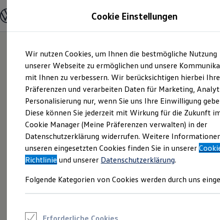
Modelle und Konfigurator
Cookie Einstellungen
Konfigurator
Modelle vergleichen
Konfiguration laden
Zum
Zum
Autosuche
Wir nutzen Cookies, um Ihnen die bestmögliche Nutzung
Hauptinhalt
Footer
Elektroautos
springen
springen
unserer Webseite zu ermöglichen und unsere Kommunika
ENERGY Sondermodelle
Nutzfahrzeuge
mit Ihnen zu verbessern. Wir berücksichtigen hierbei Ihr
SUV und CUV
Präferenzen und verarbeiten Daten für Marketing, Analyt
Familienautos
Personalisierung nur, wenn Sie uns Ihre Einwilligung gebe
Kombis
Kompaktwagen
Diese können Sie jederzeit mit Wirkung für die Zukunft i
Sportwagen
Cookie Manager (Meine Präferenzen verwalten) in der
Schnell verfügbare Fahrzeuge
Angebote und Produkte
Datenschutzerklärung widerrufen. Weitere Informatione
Aktuelle Angebote
unseren eingesetzten Cookies finden Sie in unserer
Cooki
E-Auto-Förderung
Richtlinie
und unserer
Datenschutzerklärung
.
Volkswagen Marktplatz
Die ENERGY Sondermodelle
Folgende Kategorien von Cookies werden durch uns einge
Junge Gebrauchtwagen und Gebrauchtwagen
Volkswagen Zertifizierte Gebrauchtwagen
Elektromobilität bei Gebrauchtwagen
Zubehör- und Serviceangebote
Saisonangebote
Erforderliche Cookies