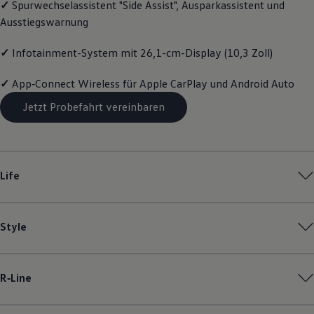
✓
Spurwechselassistent "Side Assist", Ausparkassistent und
Magazin
Ausstiegswarnung
Lifestyle
Transport
Familie
✓
Infotainment-System mit 26,1-cm-Display (10,3 Zoll)
Elektromobilität
Volkswagen R
✓
App‑Connect
Wireless für Apple
CarPlay
und
Android
Auto
Pannen- und Unfallhilfe
Volkswagen Kundenbetreuung
Jetzt Probefahrt vereinbaren
Life
Style
R‑Line