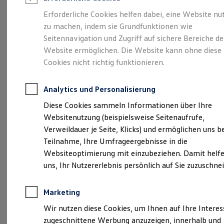
Reifenpakete
Leasing
Erforderliche Cookies helfen dabei, eine Website nu
Leasing-Angebote
zu machen, indem sie Grundfunktionen wie
Der T-Roc
Gebrauchtwagen Leasing
Seitennavigation und Zugriff auf sichere Bereiche de
Junge Gebrauchtwagen-Leasing
Elektroauto Leasing
Website ermöglichen. Die Website kann ohne diese
Kleinwagen-Leasing
Cookies nicht richtig funktionieren.
Leasing ohne Anzahlung
Finanzierung
Autokredit mit Schlussrate
Analytics und Personalisierung
Versicherungen und Garantien
Kfz-Versicherung
Diese Cookies sammeln Informationen über Ihre
Restschuldversicherungen
Websitenutzung (beispielsweise Seitenaufrufe,
Garantien
Verweildauer je Seite, Klicks) und ermöglichen uns b
Wartungsverträge
Geschäftskunden
Teilnahme, Ihre Umfrageergebnisse in die
Professional Class bei Volkswagen
Websiteoptimierung mit einzubeziehen. Damit helfe
Großkunden
(
Impressum & Rechtliches
)
uns, Ihr Nutzererlebnis persönlich auf Sie zuzuschne
Behörden
Direktkunden
Sonderfahrzeuge
Marketing
Anpfiff zum Gewinn
Elektromobilität
Wir nutzen diese Cookies, um Ihnen auf Ihre Intere
Elektroautos
zugeschnittene Werbung anzuzeigen, innerhalb und
ID. Tutorials