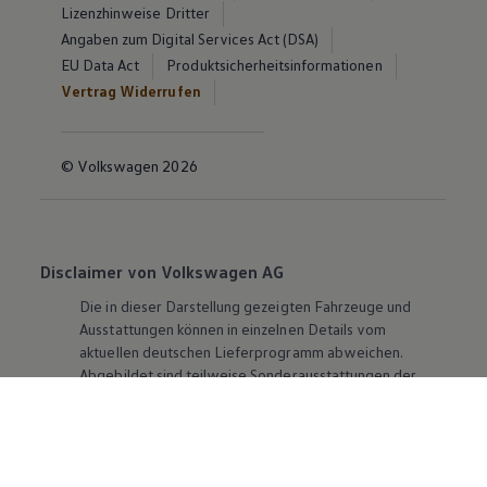
Lizenzhinweise Dritter
Angaben zum Digital Services Act (DSA)
EU Data Act
Produktsicherheitsinformationen
Vertrag Widerrufen
© Volkswagen 2026
Disclaimer von Volkswagen AG
Die in dieser Darstellung gezeigten Fahrzeuge und
Ausstattungen können in einzelnen Details vom
aktuellen deutschen Lieferprogramm abweichen.
Abgebildet sind teilweise Sonderausstattungen der
Fahrzeuge gegen Mehrpreis.
Bitte beachten Sie auch unseren Konfigurator für eine
Übersicht der aktuell verfügbaren Modelle und
Ausstattungen.