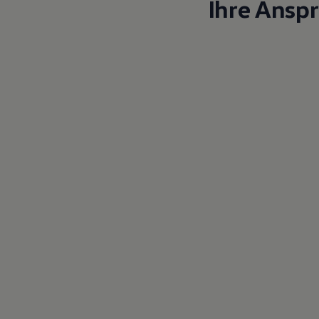
Ihre Ansp
Magazin
Lifestyle
Transport
Familie
Elektromobilität
Volkswagen R
Pannen- und Unfallhilfe
Volkswagen Kundenbetreuung