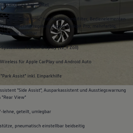
Rückleuchten beleuchtet
Air Care Climatronic" mit Aktiv-Kombifilter, Bedienelementen
nen-Temperaturregelung Digital Cockpit Pro, mehrfarbig,
fo-Profile wählbar
-System mit 32-cm-Display (12,9 Zoll)
Wireless für Apple
CarPlay
und
Android
Auto
"Park Assist" inkl. Einparkhilfe
sistent "Side Assist", Ausparkassistent und Ausstiegswarnung
 "Rear View"
-lehne, geteilt, umlegbar
tütze, pneumatisch einstellbar beidseitig