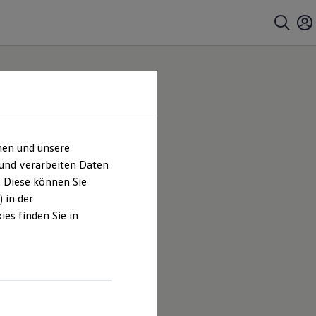
hen und unsere
 und verarbeiten Daten
. Diese können Sie
 in der
es finden Sie in