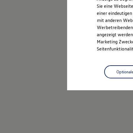
Elektrofahrzeugkonzepte
Sie eine Webseite
ID. EVERY1
Probefahrt vereinbaren
einer eindeutigen
Reichweite
Reichweite der ID. Modelle
mit anderen Webse
Reichweite im Winter
Werbetreibenden,
Rekuperation
angezeigt werden 
Laden
Laden unterwegs
Marketing Zwecken
Laden Zuhause
Seitenfunktionali
Ladestationen finden
Ladezeitensimulator
Batterie
Sicherheit
Optional
Garantie und Lebensdauer
Nachhaltigkeit
Technologie
Kosten und Kauf
Verbrauchskosten
Kaufoptionen
E-Auto-Förderung
Software und Konnektivität
Die ID. Software 6
ID. Software Versionen und Updates
Digitale Extras
Schnittstellen zu Ihrem ID.