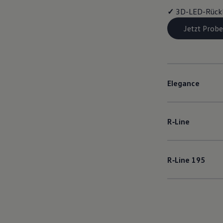
✓
3D-LED-Rück
Jetzt Probe
Elegance
R‑Line
R‑Line
195