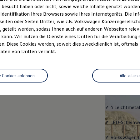
 besucht haben oder nicht, sowie welche Inhalte genutzt worden s
Fahrzeugangebot
Servi
anfordern
 Identifikation Ihres Browsers sowie Ihres Internetgeräts. Die 
iten oder Seiten Dritter, wie z.B. Volkswagen Konzerngesellsch
 geteilt werden, sodass Ihnen auch auf anderen Webseiten rel
kann. Wir nutzen die Dienste eines Dritten für die Verarbeitung 
. Diese Cookies werden, soweit dies zweckdienlich ist, oftmals
Life
täten von Dritten verlinkt.
Life
e Cookies ablehnen
Alle zulass
Klassiker mit V
Serienausstattu
Ausrüstung.
✓
4 Leichtmetal
✓
LED-Scheinwer
✓
Volkswagen
L