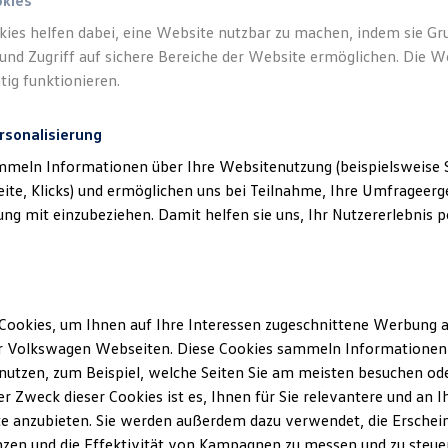
okies
kies helfen dabei, eine Website nutzbar zu machen, indem sie G
und Zugriff auf sichere Bereiche der Website ermöglichen. Die W
tig funktionieren.
rsonalisierung
mmeln Informationen über Ihre Websitenutzung (beispielsweise S
eite, Klicks) und ermöglichen uns bei Teilnahme, Ihre Umfrageerge
g mit einzubeziehen. Damit helfen sie uns, Ihr Nutzererlebnis pe
Cookies, um Ihnen auf Ihre Interessen zugeschnittene Werbung a
r Volkswagen Webseiten. Diese Cookies sammeln Informationen 
utzen, zum Beispiel, welche Seiten Sie am meisten besuchen oder
r Zweck dieser Cookies ist es, Ihnen für Sie relevantere und an I
e anzubieten. Sie werden außerdem dazu verwendet, die Erschein
zen und die Effektivität von Kampagnen zu messen und zu steuern