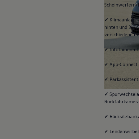
Scheinwerfern/
✓
Klimaanlage "
hinten und 3-Zo
verschiedene In
✓
Infotainment
✓
App‑Connect
✓
Parkassistent 
✓
Spurwechselas
Rückfahrkamera
✓
Rücksitzbank/
✓
Lendenwirbels