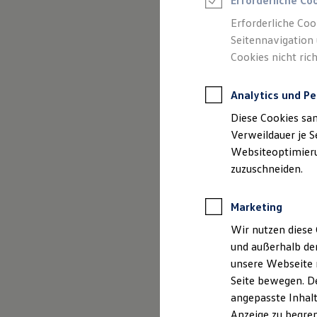
Erforderliche Co
Reifenpakete
Leasing
Erforderliche Coo
Leasing-Angebote
Seitennavigation 
Gebrauchtwagen Leasing
Cookies nicht rich
Junge Gebrauchtwagen-Leasing
Elektroauto Leasing
(
Impressum & Rechtliches
)
Kleinwagen-Leasing
Analytics und Pe
Leasing ohne Anzahlung
Finanzierung
Diese Cookies sa
Autokredit mit Schlussrate
Versicherungen und Garantien
Verweildauer je S
Kfz-Versicherung
Websiteoptimierun
Restschuldversicherungen
zuzuschneiden.
Garantien
Wartungsverträge
Geschäftskunden
Marketing
Professional Class bei Volkswagen
Großkunden
Wir nutzen diese 
Behörden
und außerhalb de
Direktkunden
Sonderfahrzeuge
unsere Webseite n
Anpfiff zum Gewinn
Seite bewegen. De
Elektromobilität
angepasste Inhalt
Elektroautos
ID. Tutorials
Anzeige zu begren