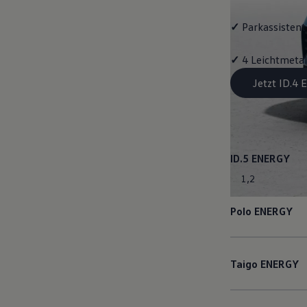
✓
Parkassistent 
✓
4 Leichtmetal
Jetzt ID.4
ID.5
ENERGY
1
,
2
Polo
ENERGY
Taigo
ENERGY