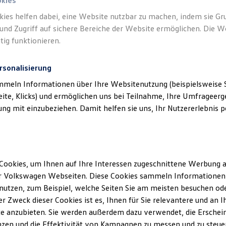
okies
kies helfen dabei, eine Website nutzbar zu machen, indem sie G
und Zugriff auf sichere Bereiche der Website ermöglichen. Die W
tig funktionieren.
rsonalisierung
mmeln Informationen über Ihre Websitenutzung (beispielsweise S
eite, Klicks) und ermöglichen uns bei Teilnahme, Ihre Umfrageerge
g mit einzubeziehen. Damit helfen sie uns, Ihr Nutzererlebnis pe
Cookies, um Ihnen auf Ihre Interessen zugeschnittene Werbung a
r Volkswagen Webseiten. Diese Cookies sammeln Informationen 
utzen, zum Beispiel, welche Seiten Sie am meisten besuchen oder
r Zweck dieser Cookies ist es, Ihnen für Sie relevantere und an I
e anzubieten. Sie werden außerdem dazu verwendet, die Erschein
zen und die Effektivität von Kampagnen zu messen und zu steuern