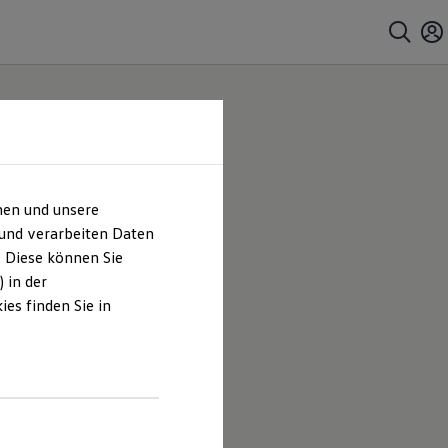
hen und unsere
 und verarbeiten Daten
. Diese können Sie
 in der
es finden Sie in