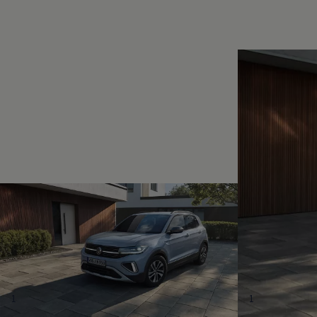
Magazin
Lifestyle
Transport
Familie
Elektromobilität
Volkswagen R
Pannen- und Unfallhilfe
Volkswagen Kundenbetreuung
1
1