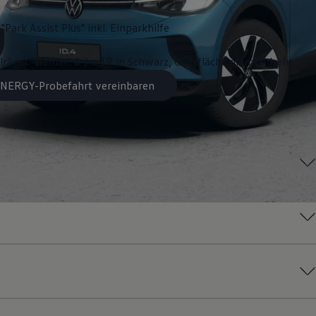
"Park Assist Plus" inkl. Einparkhilfe
lräder "Hamar" 8 J x 19 in Schwarz, Oberfläche glanzgedreht
 ENERGY-Probefahrt vereinbaren