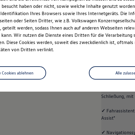
 besucht haben oder nicht, sowie welche Inhalte genutzt worden s
rzeugangebot
Servicetermin buchen
rdern
 Identifikation Ihres Browsers sowie Ihres Internetgeräts. Die 
iten oder Seiten Dritter, wie z.B. Volkswagen Konzerngesellsch
 geteilt werden, sodass Ihnen auch auf anderen Webseiten rel
kann. Wir nutzen die Dienste eines Dritten für die Verarbeitung 
. Diese Cookies werden, soweit dies zweckdienlich ist, oftmals
ID.4
ENERGY
täten von Dritten verlinkt.
Aussta
e Cookies ablehnen
Alle zulass
✓
Multifunktion
✓
"Easy Open & 
Schließung, mit
✓
Fahrassistent
Assist"
✓
Navigationss