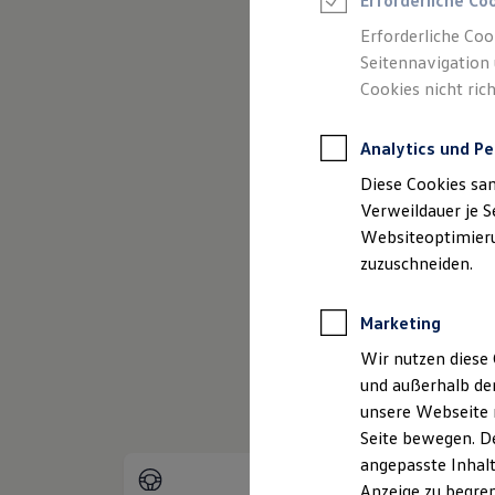
Erforderliche Co
Reifenpakete
Leasing
Erforderliche Coo
Leasing-Angebote
Seitennavigation 
Gebrauchtwagen Leasing
Cookies nicht rich
Junge Gebrauchtwagen-Leasing
Elektroauto Leasing
Kleinwagen-Leasing
Analytics und Pe
Leasing ohne Anzahlung
(
Impressum & Rechtliches
)
Finanzierung
Diese Cookies sa
Autokredit mit Schlussrate
Versicherungen und Garantien
Verweildauer je S
Kfz-Versicherung
Websiteoptimierun
Restschuldversicherungen
zuzuschneiden.
Garantien
Wartungsverträge
Geschäftskunden
Marketing
Professional Class bei Volkswagen
Großkunden
Wir nutzen diese 
Behörden
und außerhalb de
Direktkunden
Sonderfahrzeuge
unsere Webseite n
Anpfiff zum Gewinn
Seite bewegen. De
Elektromobilität
angepasste Inhalt
Elektroautos
ID. Tutorials
Anzeige zu begren