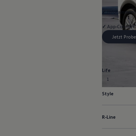
✓
Infotainment-
✓
App‑Connect
Jetzt Probe
Life
1
Style
R‑Line