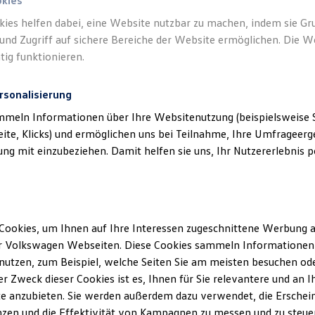
okies
kies helfen dabei, eine Website nutzbar zu machen, indem sie G
und Zugriff auf sichere Bereiche der Website ermöglichen. Die W
tig funktionieren.
rsonalisierung
mmeln Informationen über Ihre Websitenutzung (beispielsweise S
eite, Klicks) und ermöglichen uns bei Teilnahme, Ihre Umfrageerge
g mit einzubeziehen. Damit helfen sie uns, Ihr Nutzererlebnis pe
Cookies, um Ihnen auf Ihre Interessen zugeschnittene Werbung a
r Volkswagen Webseiten. Diese Cookies sammeln Informationen 
utzen, zum Beispiel, welche Seiten Sie am meisten besuchen oder
r Zweck dieser Cookies ist es, Ihnen für Sie relevantere und an I
e anzubieten. Sie werden außerdem dazu verwendet, die Erschein
zen und die Effektivität von Kampagnen zu messen und zu steuern