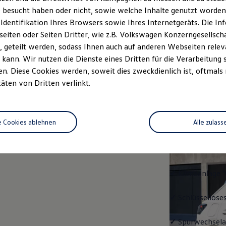
 besucht haben oder nicht, sowie welche Inhalte genutzt worden s
rzeugangebot
Servicetermin buchen
rdern
 Identifikation Ihres Browsers sowie Ihres Internetgeräts. Die 
iten oder Seiten Dritter, wie z.B. Volkswagen Konzerngesellsch
 geteilt werden, sodass Ihnen auch auf anderen Webseiten rel
kann. Wir nutzen die Dienste eines Dritten für die Verarbeitung 
. Diese Cookies werden, soweit dies zweckdienlich ist, oftmals
Trend
täten von Dritten verlinkt.
Trend
e Cookies ablehnen
Alle zulass
Ausstattung mit
✓
LED-Scheinwe
✓
Klimaanlage "
✓
Schlüssellose
✓
Spurwechselas