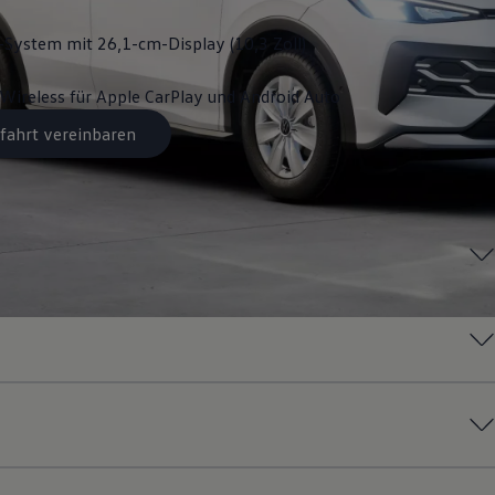
System mit 26,1-cm-Display (10,3 Zoll)
Wireless für Apple
CarPlay
und
Android
Auto
fahrt vereinbaren