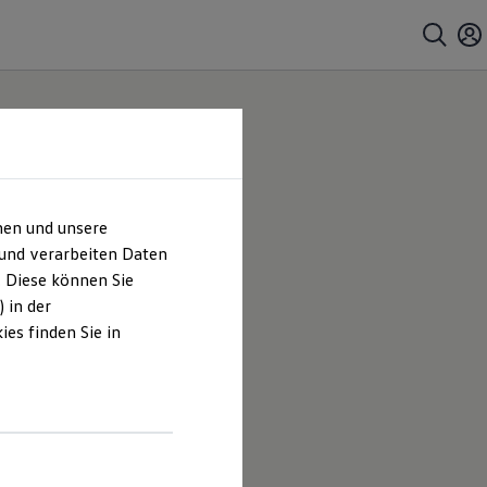
hen und unsere
 und verarbeiten Daten
. Diese können Sie
 in der
es finden Sie in