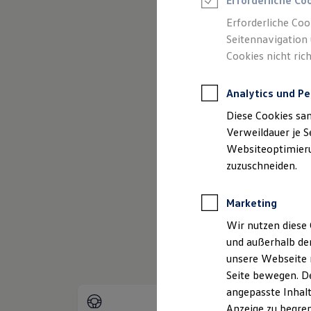
Erforderliche Co
Reifenpakete
Leasing
Erforderliche Coo
Leasing-Angebote
Seitennavigation 
(
Impressum & Rechtliches
)
Gebrauchtwagen Leasing
Cookies nicht rich
Junge Gebrauchtwagen-Leasing
Elektroauto Leasing
Kleinwagen-Leasing
Analytics und Pe
Leasing ohne Anzahlung
Finanzierung
Diese Cookies sa
Autokredit mit Schlussrate
Versicherungen und Garantien
Verweildauer je S
Kfz-Versicherung
Websiteoptimierun
Restschuldversicherungen
zuzuschneiden.
Garantien
Wartungsverträge
Geschäftskunden
Marketing
Professional Class bei Volkswagen
Großkunden
Wir nutzen diese 
Behörden
und außerhalb de
Direktkunden
Sonderfahrzeuge
unsere Webseite n
Anpfiff zum Gewinn
Seite bewegen. De
Elektromobilität
angepasste Inhalt
Elektroautos
ID. Tutorials
Anzeige zu begren