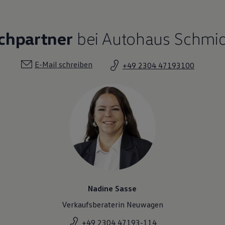
chpartner
bei Autohaus Schmid
E-Mail schreiben
+49 2304 47193100
Nadine Sasse
Verkaufsberaterin Neuwagen
+49 2304 47193-114